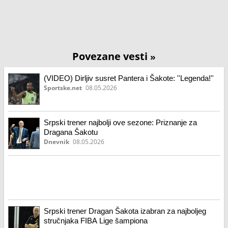
Povezane vesti
»
(VIDEO) Dirljiv susret Pantera i Šakote: ''Legenda!''
Sportske.net
08.05.2026
Srpski trener najbolji ove sezone: Priznanje za
Dragana Šakotu
Dnevnik
08.05.2026
Srpski trener Dragan Šakota izabran za najboljeg
stručnjaka FIBA Lige šampiona