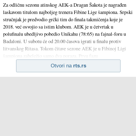
Za odličnu sezonu atinskog AEK-a Dragan Šakota je nagrađen
laskavom titulom najboljeg trenera Fibine Lige šampiona. Srpski
stručnjak je predvodio grčki tim do finala takmičenja koje je
2018. već osvojio sa istim klubom. AEK je u četvrtak u
polufinalu ubedljivo pobedio Unikahu (78:65) na fajnal-foru u
Badaloni. U subotu će od 20.00 časova igrati u finalu protiv
litvanskog Ritasa. Tokom čitave sezone AEK je u Fibinoj Ligi
šampiona zabeležio samo dva poraza. Prvu fazu
Otvori na
rts.rs