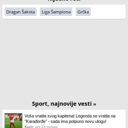
Dragan Šakota
Liga Šampiona
Grčka
Sport, najnovije vesti
»
Voša vratila svog kapitena! Legenda se vratila na
"Karađorđe" - sada ima potpuno novu ulogu!
Kurir
pre 23 minuta