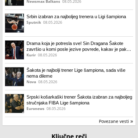
Newsmax Balkans
08.05.2026
Srbin izabran za najboljeg trenera u Ligi šampiona
Sputnik
08.05.2026
Drama koja je potresla sve! Sin Dragana Šakote
završio u komi posle jezive povrede, kakav je pakao
prošao! Ove reči lekara sve govore...
Kurir
08.05.2026
Šakota je najbolji trener Lige šampiona, sada više
nema dileme
Nova
08.05.2026
Srpski košarkaški trener Šakota izabran za najboljeg
stručnjaka FIBA Lige šampiona
Euronews
08.05.2026
Povezane vesti
»
Ključne reči