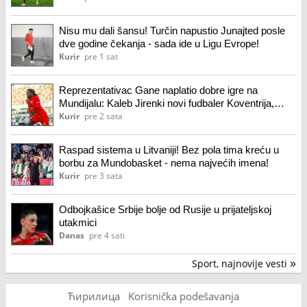
Nisu mu dali šansu! Turčin napustio Junajted posle
dve godine čekanja - sada ide u Ligu Evrope!
Kurir
pre 1 sat
Reprezentativac Gane naplatio dobre igre na
Mundijalu: Kaleb Jirenki novi fudbaler Koventrija,
šesto pojačanje Franka Lamparda
Kurir
pre 2 sata
Raspad sistema u Litvaniji! Bez pola tima kreću u
borbu za Mundobasket - nema najvećih imena!
Kurir
pre 3 sata
Odbojkašice Srbije bolje od Rusije u prijateljskoj
utakmici
Danas
pre 4 sati
Sport, najnovije vesti
»
Ћирилица
Korisnička podešavanja