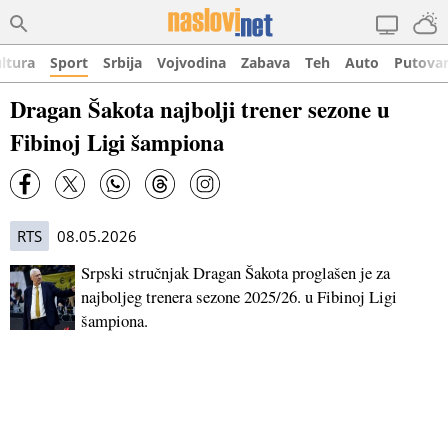
ltura
Sport
Srbija
Vojvodina
Zabava
Teh
Auto
Putova
Dragan Šakota najbolji trener sezone u
Fibinoj Ligi šampiona
RTS
08.05.2026
Srpski stručnjak Dragan Šakota proglašen je za
najboljeg trenera sezone 2025/26. u Fibinoj Ligi
šampiona.