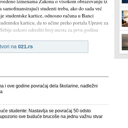
ta uvedeno izmenama Zakona o visokom obrazovanju iz
a samofinansirajući studenti treba, ako do sada već
anje studentske kartice, odnosno računa u Banci
studentsku karticu, da to učine preko portala Uprave za
Srbije uskoro odrediti broj mesta za prvu godinu
tvori na
021.rs
a i ove godine povraćaj dela školarine, nadležni
ja
uće studente: Nastavlja se povraćaj 50 odsto
 upozorio sve buduće brucoše na jednu važnu stvar