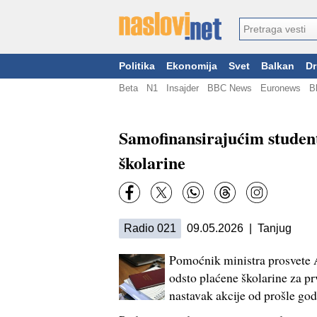
Politika
Ekonomija
Svet
Balkan
Dr
Beta
N1
Insajder
BBC News
Euronews
B
Samofinansirajućim student
školarine
Radio 021
09.05.2026 | Tanjug
Pomoćnik ministra prosvete Al
odsto plaćene školarine za pr
nastavak akcije od prošle god