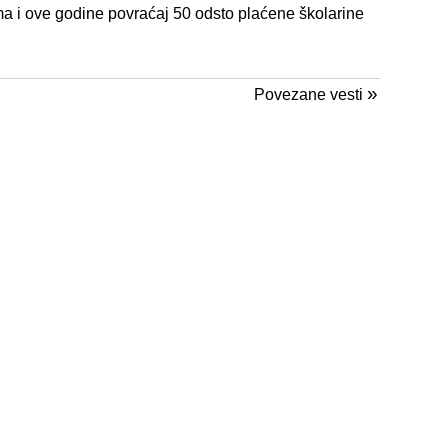
a i ove godine povraćaj 50 odsto plaćene školarine
»
Povezane vesti