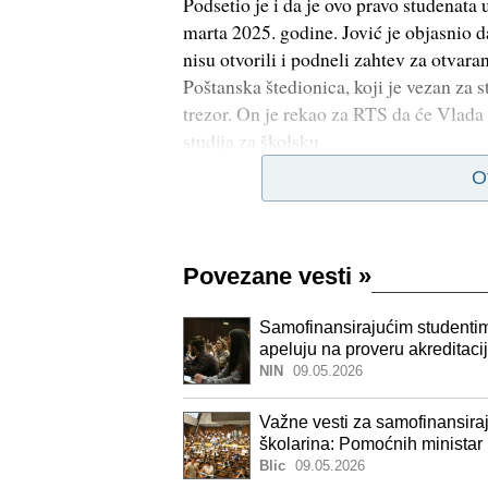
Podsetio je i da je ovo pravo studena
marta 2025. godine. Jović je objasnio d
nisu otvorili i podneli zahtev za otvar
Poštanska štedionica, koji je vezan za 
trezor. On je rekao za RTS da će Vlada 
studija za školsku
O
Povezane vesti
»
Samofinansirajućim studentim
apeluju na proveru akreditaci
NIN
09.05.2026
Važne vesti za samofinansiraj
školarina: Pomoćnih ministar
Blic
09.05.2026