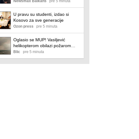
promena ili prirodnog ciklusa
Newsmax Balkans
pre 5 minuta
U pravu su studenti, izdao si
Kosovo za sve generacije
Ozon press
pre 5 minuta
Oglasio se MUP! Vasiljević
helikopterom obilazi požarom
zahvaćenu Deliblatsku peščaru:
Blic
pre 5 minuta
Policija ne odustaje, minuti su
presudni