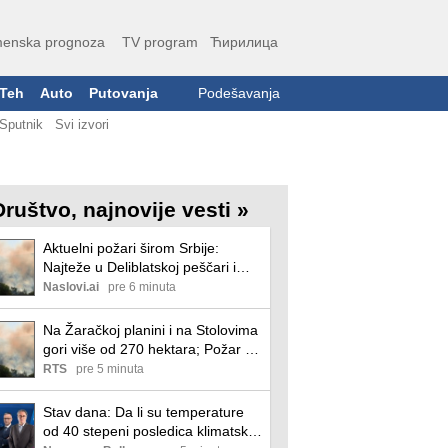
enska prognoza
TV program
Ћирилица
Teh
Auto
Putovanja
Podešavanja
Sputnik
Svi izvori
Društvo, najnovije vesti »
Aktuelni požari širom Srbije:
Najteže u Deliblatskoj peščari i
Ibarskoj klisuri
Naslovi.ai
pre 6 minuta
Na Žaračkoj planini i na Stolovima
gori više od 270 hektara; Požar u
Deliblatskoj peščari se ponovo
RTS
pre 5 minuta
razbuktao
Stav dana: Da li su temperature
od 40 stepeni posledica klimatskih