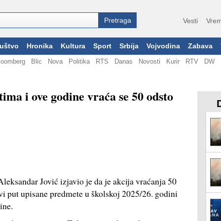
Vesti
Vrem
uštvo
Hronika
Kultura
Sport
Srbija
Vojvodina
Zabava
loomberg
Blic
Nova
Politika
RTS
Danas
Novosti
Kurir
RTV
DW
ima i ove godine vraća se 50 odsto
eksandar Jović izjavio je da je akcija vraćanja 50
vi put upisane predmete u školskoj 2025/26. godini
ine.