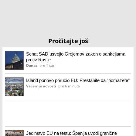
Pročitajte još
Senat SAD usvojio Grejemov zakon o sankcijama
protiv Rusije
Danas
pre 1 sat
Island ponovo poručio EU: Prestanite da "pomažete"
Večernje novosti
pre 6 minuta
Jedinstvo EU na testu: Španija uvodi granične