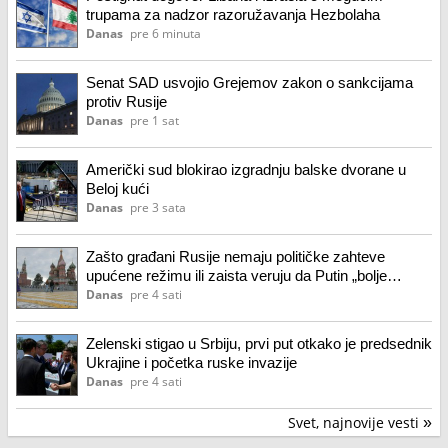
trupama za nadzor razoružavanja Hezbolaha
Danas
pre 6 minuta
Senat SAD usvojio Grejemov zakon o sankcijama
protiv Rusije
Danas
pre 1 sat
Američki sud blokirao izgradnju balske dvorane u
Beloj kući
Danas
pre 3 sata
Zašto građani Rusije nemaju političke zahteve
upućene režimu ili zaista veruju da Putin „bolje
razume šta se događa“?
Danas
pre 4 sati
Zelenski stigao u Srbiju, prvi put otkako je predsednik
Ukrajine i početka ruske invazije
Danas
pre 4 sati
Svet, najnovije vesti
»