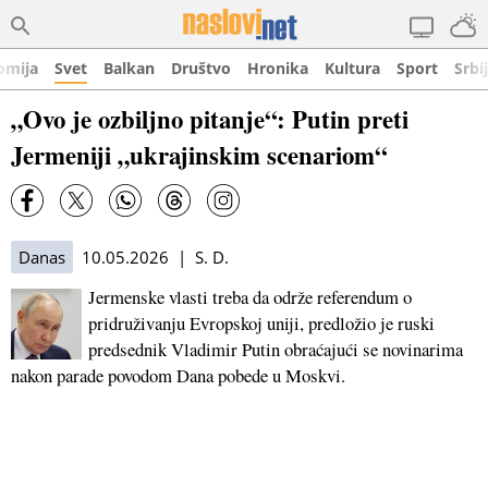
omija
Svet
Balkan
Društvo
Hronika
Kultura
Sport
Srbi
„Ovo je ozbiljno pitanje“: Putin preti
Jermeniji „ukrajinskim scenariom“
Danas
10.05.2026 | S. D.
Jermenske vlasti treba da održe referendum o
pridruživanju Evropskoj uniji, predložio je ruski
predsednik Vladimir Putin obraćajući se novinarima
nakon parade povodom Dana pobede u Moskvi.