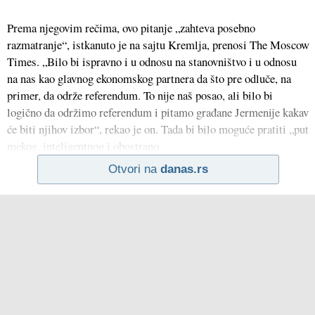
Prema njegovim rečima, ovo pitanje „zahteva posebno
razmatranje“, istkanuto je na sajtu Kremlja, prenosi The Moscow
Times. „Bilo bi ispravno i u odnosu na stanovništvo i u odnosu
na nas kao glavnog ekonomskog partnera da što pre odluče, na
primer, da održe referendum. To nije naš posao, ali bilo bi
logično da održimo referendum i pitamo građane Jermenije kakav
će biti njihov izbor“, rekao je on. Tada bi bilo moguće pratiti „put
mekog, inteligentnog i obostrano
Otvori na
danas.rs