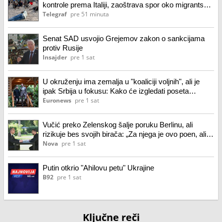
kontrole prema Italiji, zaoštrava spor oko migrantske
krize
Telegraf
pre 51 minuta
Senat SAD usvojio Grejemov zakon o sankcijama
protiv Rusije
Insajder
pre 1 sat
U okruženju ima zemalja u "koaliciji voljnih", ali je
ipak Srbija u fokusu: Kako će izgledati poseta
Zelenskog Beogradu?
Euronews
pre 1 sat
Vučić preko Zelenskog šalje poruku Berlinu, ali
rizikuje bes svojih birača: „Za njega je ovo poen, ali i
ozbiljan minus“
Nova
pre 1 sat
Putin otkrio "Ahilovu petu" Ukrajine
B92
pre 1 sat
Ključne reči