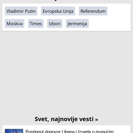
Vladimir Putin
Evropska Unija
Referendum
Moskva
Times
Izbori
Jermenija
Svet, najnovije vesti
»
Postignut dogovor Libana i Izraela o mogućim