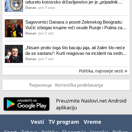
oduzeto kosovsko državljanstvo jer je „pripadnik
policijskih snaga druge države“
Danas
pre 3 sata
Sagovornici Danasa o poseti Zelenskog Beogradu:
Vučić izbegao krupne reči osude Rusije i Putina za
rat i zločine u Ukrajini
Danas
pre 5 sati
„Nisam protiv toga što bacaju jaja, ali žalim što neće
da se sastanu“: Kurti reagovao na incident na sednici
parlamenta
Danas
pre 7 sati
Politika, najnovije vesti
»
Ћирилица
Korisnička podešavanja
Preuzmite Naslovi.net Android
aplikaciju
Vesti
TV program
Vreme