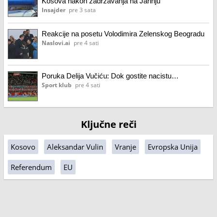
Kosova nakon zadržavanja na Jarinju
Insajder
pre 3 sata
Reakcije na posetu Volodimira Zelenskog Beogradu
Naslovi.ai
pre 4 sati
Poruka Delija Vučiću: Dok gostite nacistu…
Sport klub
pre 4 sati
Ključne reči
Kosovo
Aleksandar Vulin
Vranje
Evropska Unija
Referendum
EU