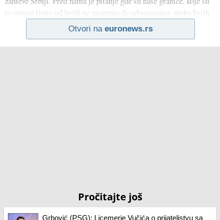
zahteve Srbiji. Pred nama je pitanje gde su naše granice, koje su
to crvene linije od kojih ne možemo da odustanemo, preko kojih
Otvori na
euronews.rs
Pročitajte još
Grbović (PSG): Licemerje Vučića o prijateljstvu sa