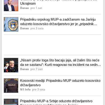
Ukrajinom
Danas
pre 1 sat
Pripadniku srpskog MUP-a zadržanom na Jarinju
oduzeto kosovsko državljanstvo jer je „pripadnik
policijskih snaga druge države“
Danas
pre 3 sata
„Nisam protiv toga što bacaju jaja, ali žalim što neće
da se sastanu“: Kurti reagovao na incident na sednici
parlamenta
Danas
pre 7 sati
Kosovski mediji: Pripadniku MUP oduzeto kosovsko
državljanstvo
N1 Info
pre 3 sata
Pripadniku MUP-a Srbije oduzeto državljanstvo