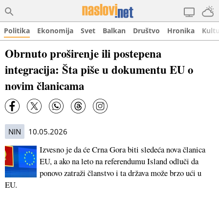
Politika
Ekonomija
Svet
Balkan
Društvo
Hronika
Kult
Obrnuto proširenje ili postepena
integracija: Šta piše u dokumentu EU o
novim članicama
NIN
10.05.2026
Izvesno je da će Crna Gora biti sledeća nova članica
EU, a ako na leto na referendumu Island odluči da
ponovo zatraži članstvo i ta država može brzo ući u
EU.