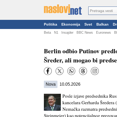
Politika
Ekonomija
Svet
Balkan
Dr
Beta
N1
Insajder
BBC News
Euronews
B
Berlin odbio Putinov predl
Šreder, ali mogao bi pred
Nova
10.05.2026
Posle izjave predsednika Rus
kancelara Gerharda Šredera 
Nemačka razmatra predsednik
Steinmeier) kao potencijalnog pregovara