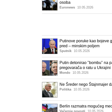
osoba
Euronews
10.05.2026
Putinove poruke kao bojeve g
pred – minskim poljem
Sputnik
10.05.2026
Putin detonirao "bombu" na p
pregovarača o ratu u Ukrajini
Mondo
10.05.2026
Ne Šreder nego Štajnmajer d
Politika
10.05.2026
Berlin razmatra mogućeg medija
Večernje novosti
10.05.2026