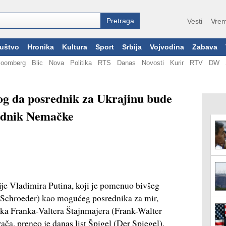
Vesti
Vrem
uštvo
Hronika
Kultura
Sport
Srbija
Vojvodina
Zabava
loomberg
Blic
Nova
Politika
RTS
Danas
Novosti
Kurir
RTV
DW
og da posrednik za Ukrajinu bude
sednik Nemačke
ije Vladimira Putina, koji je pomenuo bivšeg
(Schroeder) kao mogućeg posrednika za mir,
a Franka-Valtera Štajnmajera (Frank-Walter
ča, preneo je danas list Špigel (Der Spiegel),