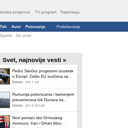
enska prognoza
TV program
Ћирилица
Teh
Auto
Putovanja
Podešavanja
Sputnik
Svi izvori
Svet, najnovije vesti »
Pedro Sančez progesivni izuzetak
u Evropi: Zašto EU suočena sa
hibridnim napadom na Španiju nije
Danas
pre 1 sat
bila u stanju da koordinira
zajednički odgovor?
Rumunija potisnicama i kamenjem
preusmerava tok Dunava ka
nuklearnoj elektrani Černavoda
Danas
pre 9 minuta
Novi pomaci oko Ormuskog
moreuza: Iran i Oman blizu