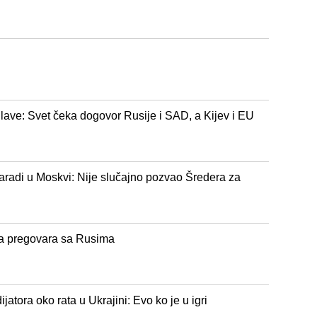
lave: Svet čeka dogovor Rusije i SAD, a Kijev i EU
aradi u Moskvi: Nije slučajno pozvao Šredera za
a pregovara sa Rusima
tora oko rata u Ukrajini: Evo ko je u igri