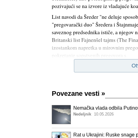
pozivajući se na izvore iz vladajuće koa
List navodi da Šreder "ne deluje sposo
"pregovarački duo" Šredera i Štajnmaje
saveznog predsednika ističe, a njegov n
Britanski list Fajnenšel tajms (The Fin
izostankom napretka u mirovnim pregov
pokretanje sopstvenih pregovora s
Ot
Povezane vesti
»
Nemačka vlada odbila Putino
Nedeljnik
10.05.2026
Rat u Ukrajini: Ruske snage