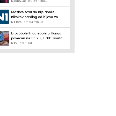
privremenog sporazuma
Naslovi.ai
pre 34 minuta
Moskva tvrdi da nije dobila
nikakav predlog od Kijeva za
nastavak dijaloga
N1 Info
pre 53 minuta
Broj obolelih od ebole u Kongu
povećan na 3.973, 1.801 smrtni
slučaj
RTV
pre 1 sat