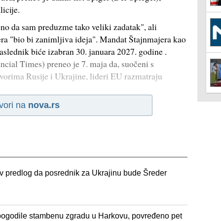
licije.
bno da sam preduzme tako veliki zadatak", ali
ra "bio bi zanimljiva ideja". Mandat Štajnmajera kao
aslednik biće izabran 30. januara 2027. godine .
ancial Times) preneo je 7. maja da, suočeni s
orima Rusije i Ukrajine, lideri EU razmatraju
vori na
nova.rs
v predlog da posrednik za Ukrajinu bude Šreder
 pogodile stambenu zgradu u Harkovu, povređeno pet