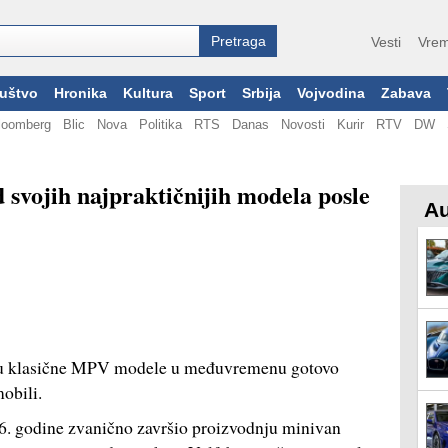
Vesti
Vrem
uštvo
Hronika
Kultura
Sport
Srbija
Vojvodina
Zabava
loomberg
Blic
Nova
Politika
RTS
Danas
Novosti
Kurir
RTV
DW
 svojih najpraktičnijih modela posle
Au
r su klasične MPV modele u međuvremenu gotovo
obili.
6. godine zvanično završio proizvodnju minivan