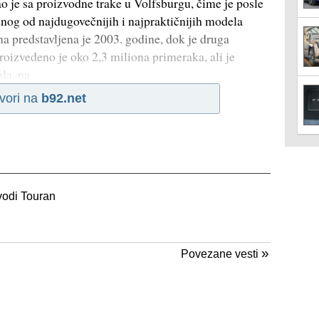
o je sa proizvodne trake u Volfsburgu, čime je posle
dnog od najdugovečnijih i najpraktičnijih modela
 predstavljena je 2003. godine, dok je druga
oizvedeno je oko 2,3 miliona primeraka, ali je
la, na
vori na
b92.net
vodi Touran
»
Povezane vesti