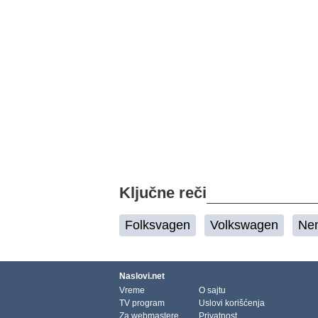
Ključne reči
Folksvagen
Volkswagen
Ne
Naslovi.net
Vreme
O sajtu
TV program
Uslovi korišćenja
Za webmastere
Privatnost