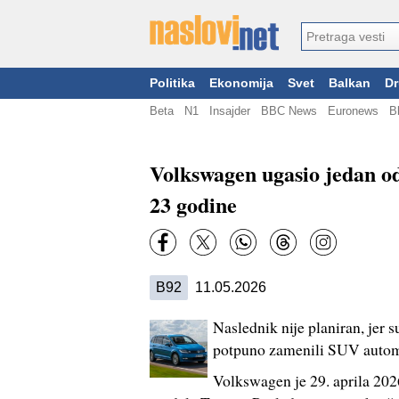
Politika
Ekonomija
Svet
Balkan
Dr
Beta
N1
Insajder
BBC News
Euronews
B
Volkswagen ugasio jedan od
23 godine
B92
11.05.2026
Naslednik nije planiran, je
potpuno zamenili SUV autom
Volkswagen je 29. aprila 202