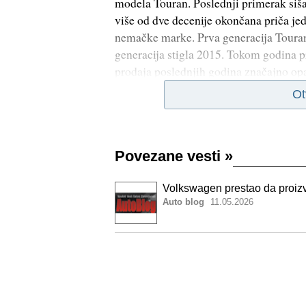
modela Touran. Poslednji primerak siša
više od dve decenije okončana priča je
nemačke marke. Prva generacija Tourana
generacija stigla 2015. Tokom godina pr
prodaja poslednjih godina značajno opa
Ot
Povezane vesti
»
Volkswagen prestao da proiz
Auto blog
11.05.2026