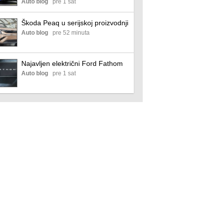
BMW-a i3
Auto blog
pre 1 sat
Škoda Peaq u serijskoj proizvodnji
Auto blog
pre 52 minuta
Najavljen električni Ford Fathom
Auto blog
pre 1 sat