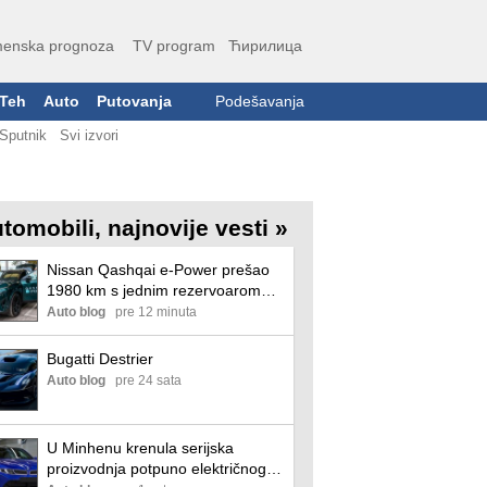
enska prognoza
TV program
Ћирилица
Teh
Auto
Putovanja
Podešavanja
Sputnik
Svi izvori
tomobili, najnovije vesti »
Nissan Qashqai e-Power prešao
1980 km s jednim rezervoarom
goriva i ušao u Ginisovu knjigu
Auto blog
pre 12 minuta
rekorda
Bugatti Destrier
Auto blog
pre 24 sata
U Minhenu krenula serijska
proizvodnja potpuno električnog