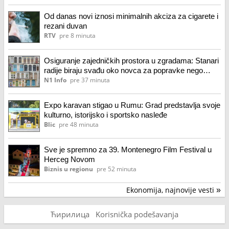
Od danas novi iznosi minimalnih akciza za cigarete i
rezani duvan
RTV
pre 8 minuta
Osiguranje zajedničkih prostora u zgradama: Stanari
radije biraju svađu oko novca za popravke nego
polisu
N1 Info
pre 37 minuta
Expo karavan stigao u Rumu: Grad predstavlja svoje
kulturno, istorijsko i sportsko nasleđe
Blic
pre 48 minuta
Sve je spremno za 39. Montenegro Film Festival u
Herceg Novom
Biznis u regionu
pre 52 minuta
Ekonomija, najnovije vesti
»
Ћирилица
Korisnička podešavanja