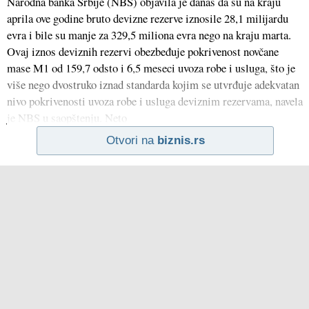
Narodna banka Srbije (NBS) objavila je danas da su na kraju
aprila ove godine bruto devizne rezerve iznosile 28,1 milijardu
evra i bile su manje za 329,5 miliona evra nego na kraju marta.
Ovaj iznos deviznih rezervi obezbeđuje pokrivenost novčane
mase M1 od 159,7 odsto i 6,5 meseci uvoza robe i usluga, što je
više nego dvostruko iznad standarda kojim se utvrđuje adekvatan
nivo pokrivenosti uvoza robe i usluga deviznim rezervama, navela
je NBS u saopštenju. Neto
Otvori na
biznis.rs