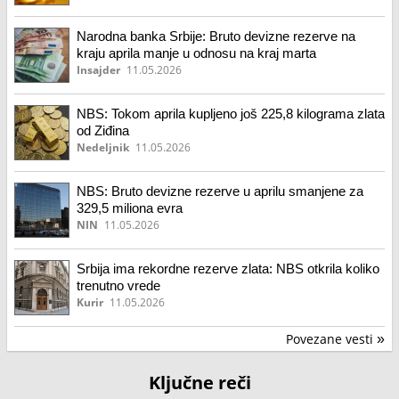
Narodna banka Srbije: Bruto devizne rezerve na
kraju aprila manje u odnosu na kraj marta
Insajder
11.05.2026
NBS: Tokom aprila kupljeno još 225,8 kilograma zlata
od Ziđina
Nedeljnik
11.05.2026
NBS: Bruto devizne rezerve u aprilu smanjene za
329,5 miliona evra
NIN
11.05.2026
Srbija ima rekordne rezerve zlata: NBS otkrila koliko
trenutno vrede
Kurir
11.05.2026
Povezane vesti
»
Ključne reči