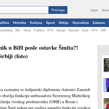
Vesti
Vrem
uštvo
Hronika
Kultura
Sport
Srbija
Vojvodina
Zabava
loomberg
Blic
Nova
Politika
RTS
Danas
Novosti
Kurir
RTV
DW
nik u BiH posle ostavke Šmita?!
biji (foto)
a razmatra se italijanski diplomata Antonio Zanardi
o obavlja funkciju ambasadora Suverenog Malteškog
larija visokog predstavnika (OHR) u Bosni i
tijan Šmit nakon pet godina napušta funkciju visokog