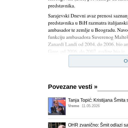
predstavnika.
Sarajevski Dnevni avaz prenosi saznanj
predstavnika u BiH razmatra italijansk
ambasador te zemlje u Beogradu. Navod
funkciju ambasadora Suverenog Malteš
Zanardi Landi od 2004. do 2006. bio am
Gore, od 2006. do 2007. godine bio je
O
Povezane vesti
»
Tanja Topić: Kristijana Šmit
Vreme
11.05.2026
OHR zvanično: Šmit odlazi sa 