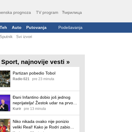
enska prognoza
TV program
Ћирилица
Teh
Auto
Putovanja
Podešavanja
Sputnik
Svi izvori
Sport, najnovije vesti »
Partizan pobedio Tobol
Radio 021
pre 23 minuta
Đani Infantino dobio još jednog
neprijatelja! Žestok udar na prvog
čoveka FIFA: "Mora da prestane
Kurir
pre 13 minuta
da zloupotrebljava svoju moć! Ne
zanima ga zdravlje fudbalera"
Niko nikada ovako nije ponizio
veliki Real! Kako je Rodri zabio