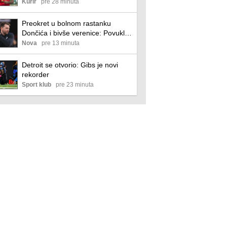
nož u leđa Kraljevima - posle
Kurir
pre 28 minuta
ovoga u Madrid bolje da ne dolazi!
Preokret u bolnom rastanku
Dončića i bivše verenice: Povukla
tužbu, a sada odlučila da traži 50
Nova
pre 13 minuta
miliona dolara - novi detalji drame
Detroit se otvorio: Gibs je novi
rekorder
Sport klub
pre 23 minuta