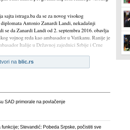
a sajta istraga.ba da se za novog visokog
i diplomata Antonio Zanardi Landi, nekadašnji
i se da Zanardi Landi od 2. septembra 2016. obavlja
kog vojnog reda kao ambasador u Vatikanu. Ranije je
basador Italije u Državnoj zajednici Srbije i Crne
tvori na
blic.rs
a su SAD primorale na povlačenje
funkcije; Stevandić: Pobeda Srpske, počistiti sve