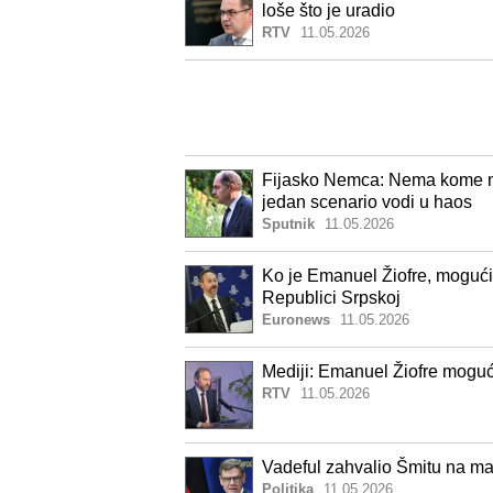
loše što je uradio
RTV
11.05.2026
Fijasko Nemca: Nema kome ni
jedan scenario vodi u haos
Sputnik
11.05.2026
Ko je Emanuel Žiofre, mogući
Republici Srpskoj
Euronews
11.05.2026
Mediji: Emanuel Žiofre moguć
RTV
11.05.2026
Vadeful zahvalio Šmitu na m
Politika
11.05.2026