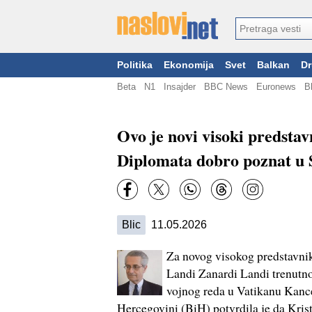
Politika
Ekonomija
Svet
Balkan
Dr
Beta
N1
Insajder
BBC News
Euronews
B
Ovo je novi visoki predstav
Diplomata dobro poznat u Sr
Blic
11.05.2026
Za novog visokog predstavnik
Landi Zanardi Landi trenutn
vojnog reda u Vatikanu Kance
Hercegovini (BiH) potvrdila je da Kris