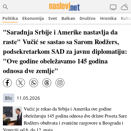
Politika
Ekonomija
Svet
Balkan
Društvo
Hronika
Kult
"Saradnja Srbije i Amerike nastavlja da
raste" Vučić se sastao sa Sarom Rodžers,
podsekretarkom SAD za javnu diplomatiju:
"Ove godine obeležavamo 145 godina
odnosa dve zemlje"
Blic
11.05.2026
Vučić je rekao da Srbija i Amerika ove godine
obeležavaju 145 godina odnosa dve države Poseta Sare
Rodžers obuhvata i zvanične razgovore u Beogradu i
Veneciji od 6. do 12. maja.