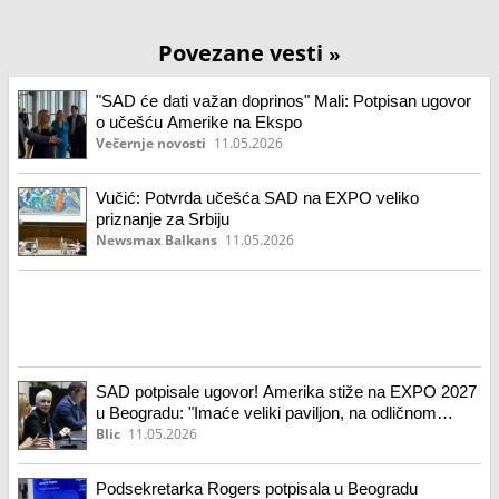
Povezane vesti
»
"SAD će dati važan doprinos" Mali: Potpisan ugovor
o učešću Amerike na Ekspo
Večernje novosti
11.05.2026
Vučić: Potvrda učešća SAD na EXPO veliko
priznanje za Srbiju
Newsmax Balkans
11.05.2026
SAD potpisale ugovor! Amerika stiže na EXPO 2027
u Beogradu: "Imaće veliki paviljon, na odličnom
mestu" (foto)
Blic
11.05.2026
Podsekretarka Rogers potpisala u Beogradu