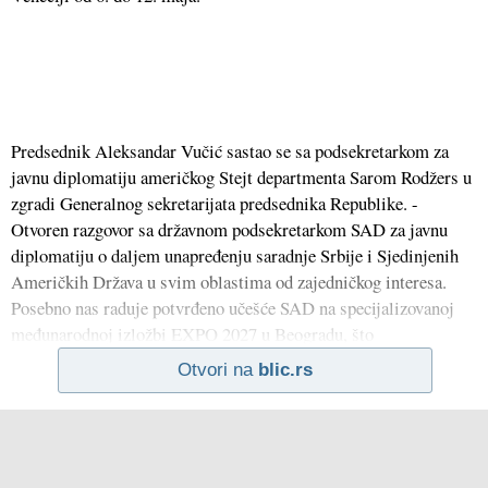
Predsednik Aleksandar Vučić sastao se sa podsekretarkom za
javnu diplomatiju američkog Stejt departmenta Sarom Rodžers u
zgradi Generalnog sekretarijata predsednika Republike. -
Otvoren razgovor sa državnom podsekretarkom SAD za javnu
diplomatiju o daljem unapređenju saradnje Srbije i Sjedinjenih
Američkih Država u svim oblastima od zajedničkog interesa.
Posebno nas raduje potvrđeno učešće SAD na specijalizovanoj
međunarodnoj izložbi EXPO 2027 u Beogradu, što
Otvori na
blic.rs