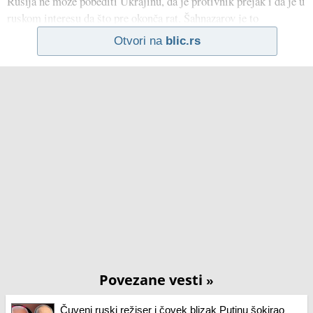
Rusija ne može pobediti Ukrajinu, da je protivnik prejak i da je u
ruskom interesu da što pre okonča rat. Šahnazarov je to
Otvori na
blic.rs
Povezane vesti
»
Čuveni ruski režiser i čovek blizak Putinu šokirao