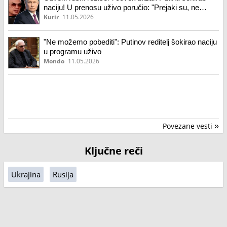
naciju! U prenosu uživo poručio: "Prejaki su, ne
možemo da ih pobedimo"
Kurir
11.05.2026
"Ne možemo pobediti": Putinov reditelj šokirao naciju
u programu uživo
Mondo
11.05.2026
Povezane vesti
»
Ključne reči
Ukrajina
Rusija