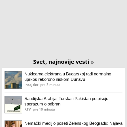
Svet, najnovije vesti
»
Nuklearna elektrana u Bugarskoj radi normalno
uprkos rekordno niskom Dunavu
Insajder
pre 3 minuta
Saudijska Arabija, Turska i Pakistan potpisuju
sporazum o odbrani
RTV
pre 19 minuta
Nemački medij o poseti Zelenskog Beogradu: Najava