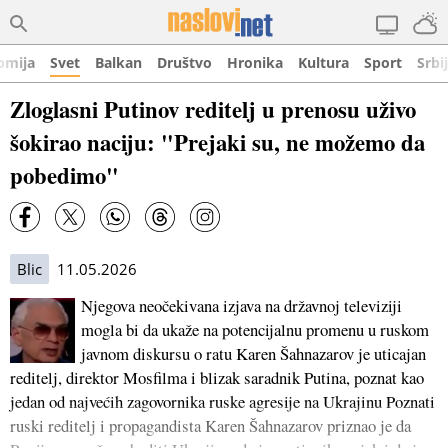
omija
Svet
Balkan
Društvo
Hronika
Kultura
Sport
Srbi
Zloglasni Putinov reditelj u prenosu uživo
šokirao naciju: "Prejaki su, ne možemo da
pobedimo"
Blic
11.05.2026
Njegova neočekivana izjava na državnoj televiziji
mogla bi da ukaže na potencijalnu promenu u ruskom
javnom diskursu o ratu Karen Šahnazarov je uticajan
reditelj, direktor Mosfilma i blizak saradnik Putina, poznat kao
jedan od najvećih zagovornika ruske agresije na Ukrajinu Poznati
ruski reditelj i propagandista Karen Šahnazarov priznao je da