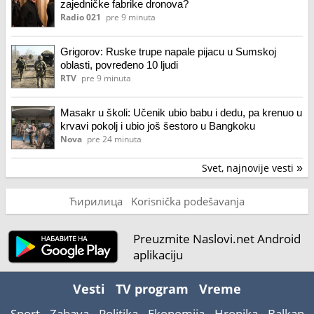
zajedničke fabrike dronova?
Radio 021
pre 9 minuta
Grigorov: Ruske trupe napale pijacu u Sumskoj
oblasti, povređeno 10 ljudi
RTV
pre 9 minuta
Masakr u školi: Učenik ubio babu i dedu, pa krenuo u
krvavi pokolj i ubio još šestoro u Bangkoku
Nova
pre 24 minuta
Svet, najnovije vesti
»
Ћирилица
Korisnička podešavanja
Preuzmite Naslovi.net Android
aplikaciju
Vesti
TV program
Vreme
Sport
Zabava
Politika
Ekonomija
Hronika
Balkan