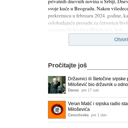
privatnih dnevnih novina u Srbiji, Dnevn
svoje kuće u Beogradu. Nakon višedece
prekretnicu u februaru 2024. godine, 
oslobađajuću presudu za četvoricu bivš
vremena Slobodana Miloševića, koji
Otvor
Pročitajte još
Državnici ili štetočine srpske 
Milošević bio državnik u odn
Danas
pre 17 sati
Veran Matić i srpska radio s
Miloševića
Cenzolovka
pre 1 dan