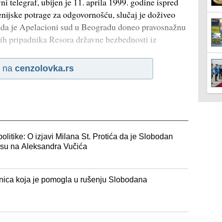
i telegraf, ubijen je 11. aprila 1999. godine ispred
nijske potrage za odgovornošću, slučaj je doživeo
kada je Apelacioni sud u Beogradu doneo pravosnažnu
ih pripadnika Resora državne bezbednosti iz
i na
cenzolovka.rs
politike: O izjavi Milana St. Protića da je Slobodan
osu na Aleksandra Vučića
tanica koja je pomogla u rušenju Slobodana