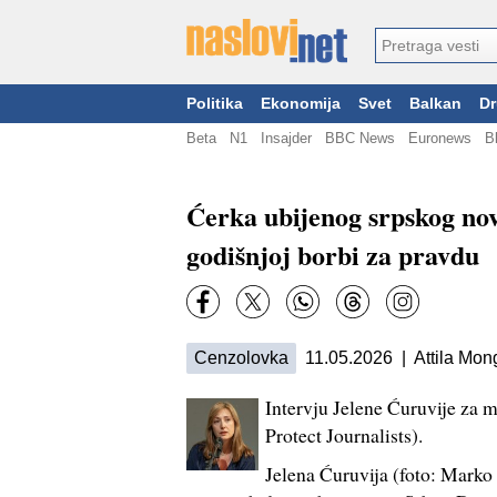
Politika
Ekonomija
Svet
Balkan
Dr
Beta
N1
Insajder
BBC News
Euronews
B
Ćerka ubijenog srpskog nov
godišnjoj borbi za pravdu
Cenzolovka
11.05.2026 | Attila Mon
Intervju Jelene Ćuruvije za 
Protect Journalists).
Jelena Ćuruvija (foto: Marko