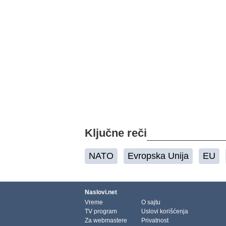
Ključne reči
NATO
Evropska Unija
EU
Naslovi.net
Vreme
O sajtu
TV program
Uslovi korišćenja
Za webmastere
Privatnost