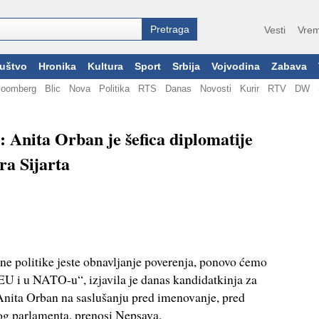
Vesti
Vrem
uštvo
Hronika
Kultura
Sport
Srbija
Vojvodina
Zabava
loomberg
Blic
Nova
Politika
RTS
Danas
Novosti
Kurir
RTV
DW
: Anita Orban je šefica diplomatije
ra Sijarta
ne politike jeste obnavljanje poverenja, ponovo ćemo
 EU i u NATO-u“, izjavila je danas kandidatkinja za
Anita Orban na saslušanju pred imenovanje, pred
g parlamenta, prenosi Nepsava.