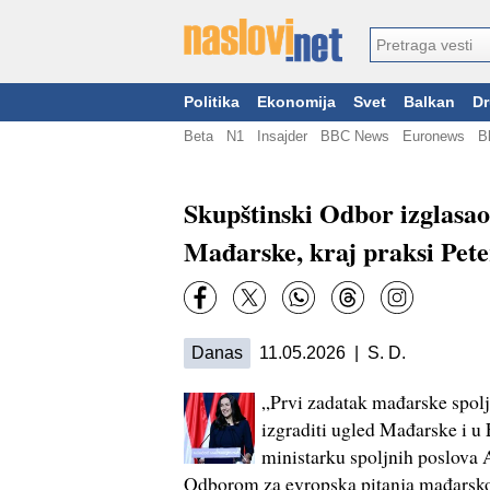
Politika
Ekonomija
Svet
Balkan
Dr
Beta
N1
Insajder
BBC News
Euronews
B
Skupštinski Odbor izglasao
Mađarske, kraj praksi Pete
Danas
11.05.2026 | S. D.
„Prvi zadatak mađarske spolj
izgraditi ugled Mađarske i u
ministarku spoljnih poslova 
Odborom za evropska pitanja mađarsko