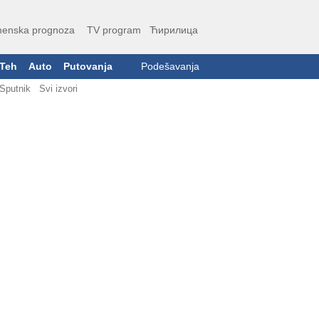
enska prognoza
TV program
Ћирилица
Teh
Auto
Putovanja
Podešavanja
Sputnik
Svi izvori