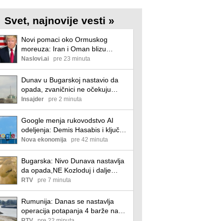
Svet, najnovije vesti »
Novi pomaci oko Ormuskog
moreuza: Iran i Oman blizu
privremenog sporazuma
Naslovi.ai
pre 23 minuta
Dunav u Bugarskoj nastavio da
opada, zvaničnici ne očekuju
probleme za elektroenergetski
Insajder
pre 2 minuta
sistem
Google menja rukovodstvo AI
odeljenja: Demis Hasabis i ključni
inženjeri napuštaju dosadašnje
Nova ekonomija
pre 42 minuta
uloge
Bugarska: Nivo Dunava nastavlja
da opada,NE Kozloduj i dalje
nesmetano radi
RTV
pre 7 minuta
Rumunija: Danas se nastavlja
operacija potapanja 4 barže na
Dunavu
RTV
pre 22 minuta