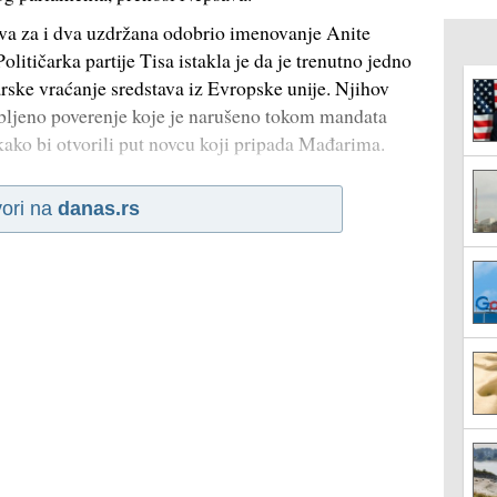
sova za i dva uzdržana odobrio imenovanje Anite
litičarka partije Tisa istakla je da je trenutno jedno
rske vraćanje sredstava iz Evropske unije. Njihov
gubljeno poverenje koje je narušeno tokom mandata
 kako bi otvorili put novcu koji pripada Mađarima.
ori na
danas.rs