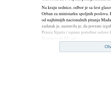
Na kraju sednice, odbor je sa šest gla
Orban za ministarku spoljnih poslova. Po
od najhitnijih nacionalnih pitanja Mađa
zadatak je, nastavila je, da povrate iz
Petera Sijarta i ispune potrebne uslove
Navela je da EU od
Otv