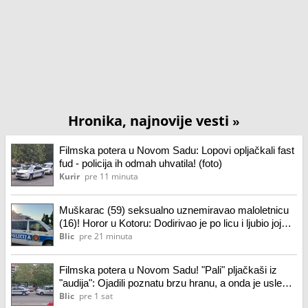
Hronika, najnovije vesti
»
Filmska potera u Novom Sadu: Lopovi opljačkali fast
fud - policija ih odmah uhvatila! (foto)
Kurir
pre 11 minuta
Muškarac (59) seksualno uznemiravao maloletnicu
(16)! Horor u Kotoru: Dodirivao je po licu i ljubio joj
ruke, policija ga ekspresno uhapsila
Blic
pre 21 minuta
Filmska potera u Novom Sadu! "Pali" pljačkaši iz
"audija": Ojadili poznatu brzu hranu, a onda je usledila
munjevita akcija policije (foto)
Blic
pre 1 sat