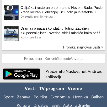
Opljačkali restoran brze hrane u Novom Sadu. Posle
krađe locirani u obližnjoj ulici, policija ih zatekla u
„Audiju“
Dnevnik
pre 40 minuta
Drama na pazarskoj plaži u Tutinu! Zapaljen
skupoceni gliser - svedoci videli mladića kako beži!
Kurir
pre 1 sat
Hronika, najnovije vesti
»
Ћирилица
Korisnička podešavanja
Preuzmite Naslovi.net Android
aplikaciju
Vesti
TV program
Vreme
Sport
Zabava
Politika
Ekonomija
Hronika
Balkan
Kultura
Društvo
Svet
Auto
Zdravlje