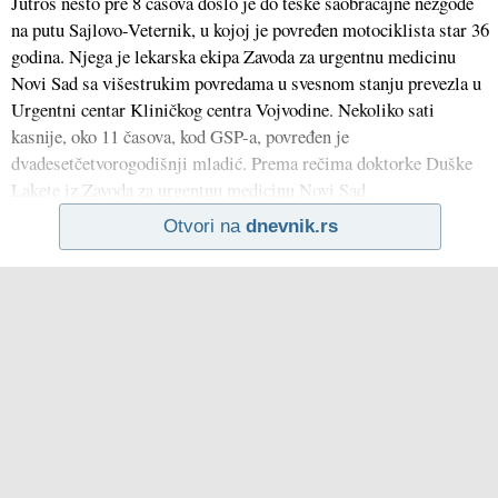
Jutros nešto pre 8 časova došlo je do teške saobraćajne nezgode
na putu Sajlovo-Veternik, u kojoj je povređen motociklista star 36
godina. Njega je lekarska ekipa Zavoda za urgentnu medicinu
Novi Sad sa višestrukim povredama u svesnom stanju prevezla u
Urgentni centar Kliničkog centra Vojvodine. Nekoliko sati
kasnije, oko 11 časova, kod GSP-a, povređen je
dvadesetčetvorogodišnji mladić. Prema rečima doktorke Duške
Lakete iz Zavoda za urgentnu medicinu Novi Sad
Otvori na
dnevnik.rs