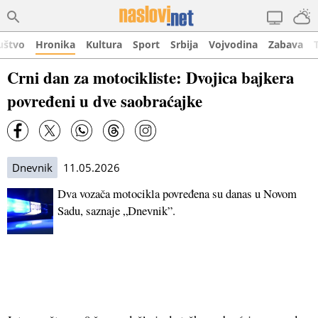
uštvo
Hronika
Kultura
Sport
Srbija
Vojvodina
Zabava
Crni dan za motocikliste: Dvojica bajkera
povređeni u dve saobraćajke
Dnevnik
11.05.2026
Dva vozača motocikla povređena su danas u Novom
Sadu, saznaje „Dnevnik”.