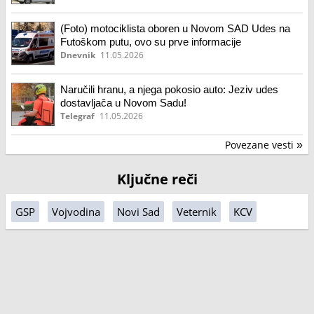
(Foto) motociklista oboren u Novom SAD Udes na
Futoškom putu, ovo su prve informacije
Dnevnik
11.05.2026
Naručili hranu, a njega pokosio auto: Jeziv udes
dostavljača u Novom Sadu!
Telegraf
11.05.2026
Povezane vesti
»
Ključne reči
GSP
Vojvodina
Novi Sad
Veternik
KCV