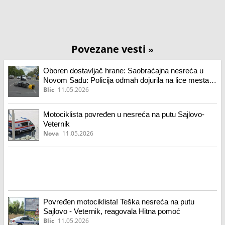
Povezane vesti
»
Oboren dostavljač hrane: Saobraćajna nesreća u
Novom Sadu: Policija odmah dojurila na lice mesta
(foto)
Blic
11.05.2026
Motociklista povređen u nesreća na putu Sajlovo-
Veternik
Nova
11.05.2026
Povređen motociklista! Teška nesreća na putu
Sajlovo - Veternik, reagovala Hitna pomoć
Blic
11.05.2026