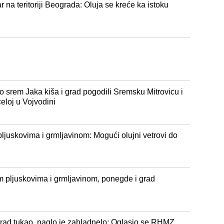
r na teritoriji Beograda: Oluja se kreće ka istoku
 srem Jaka kiša i grad pogodili Sremsku Mitrovicu i
eloj u Vojvodini
pljuskovima i grmljavinom: Mogući olujni vetrovi do
 pljuskovima i grmljavinom, ponegde i grad
grad tukao, naglo je zahladnelo: Oglasio se RHMZ,