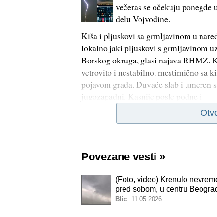
večeras se očekuju ponegde u 
delu Vojvodine.
Kiša i pljuskovi sa grmljavinom u nare
lokalno jaki pljuskovi s grmljavinom uz
Borskog okruga, glasi najava RHMZ. Ka
vetrovito i nestabilno, mestimično sa 
pojavom grada. Duvaće slab i umeren se
jugozapadni. Kasnije posle podne i
Otv
Povezane vesti
»
(Foto, video) Krenulo nevreme 
pred sobom, u centru Beograda
Blic
11.05.2026