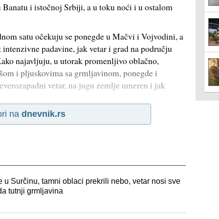
Banatu i istočnoj Srbiji, a u toku noći i u ostalom
dnom satu očekuju se ponegde u Mačvi i Vojvodini, a
 intenzivne padavine, jak vetar i grad na području
ko najavljuju, u utorak promenljivo oblačno,
kišom i pljuskovima sa grmljavinom, ponegde i
verozapadni vetar, na jugu zemlje umeren i jak
ori na
dnevnik.rs
u Surčinu, tamni oblaci prekrili nebo, vetar nosi sve
 tutnji grmljavina