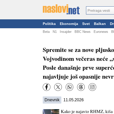
Politika
Ekonomija
Svet
Balkan
Dr
Beta
N1
Insajder
BBC News
Euronews
B
Spremite se za nove pljusk
Vojvodinom večeras neće „s
Posle današnje prve superć
najavljuje još opasnije nev
Dnevnik
11.05.2026
Kako je najavio RHMZ, kiša i