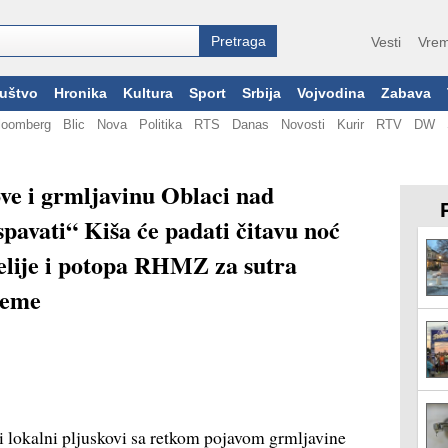
Vesti
Vrem
uštvo
Hronika
Kultura
Sport
Srbija
Vojvodina
Zabava
loomberg
Blic
Nova
Politika
RTS
Danas
Novosti
Kurir
RTV
DW
ove i grmljavinu Oblaci nad
pavati“ Kiša će padati čitavu noć
elije i potopa RHMZ za sutra
reme
 lokalni pljuskovi sa retkom pojavom grmljavine