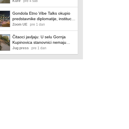
vode u još jednom srpskom gradu
Kurir
pre 4 sati
Gondola Etno Vibe Talks okupio
predstavnike diplomatije, institucija
i privrede na Zlatiboru (VIDEO)
Zoom UE
pre 1 dan
Čitaoci javljaju: U selu Gornja
Kupinovica stanovnici nemaju
vodu već 25 dana, ni ulično
Jug press
pre 1 dan
osvetljenja a asfalt vlast nikako da
završi