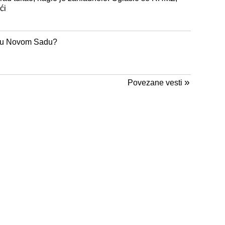
ći
je u Novom Sadu?
»
Povezane vesti