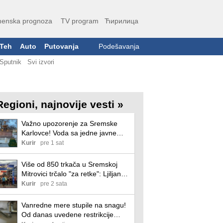
enska prognoza
TV program
Ћирилица
Teh
Auto
Putovanja
Podešavanja
Sputnik
Svi izvori
Regioni, najnovije vesti »
Važno upozorenje za Sremske
Karlovce! Voda sa jedne javne
česme nije ispravna, evo koja je u
Kurir
pre 1 sat
pitanju
Više od 850 trkača u Sremskoj
Mitrovici trčalo "za retke": Ljiljana
živi sa više od 40 tumora, iza nje
Kurir
pre 2 sata
sedam operacija (foto)
Vanredne mere stupile na snagu!
Od danas uvedene restrikcije