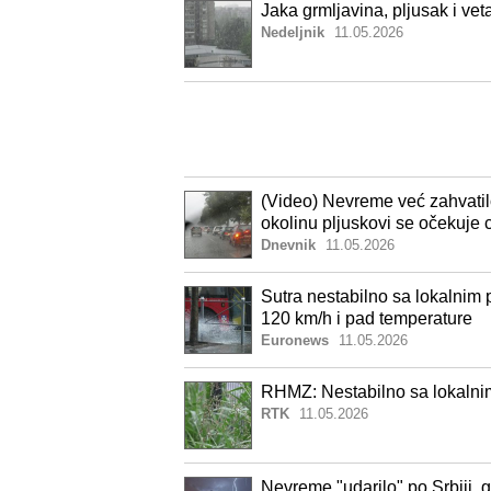
Jaka grmljavina, pljusak i veta
Nedeljnik
11.05.2026
(Video) Nevreme već zahvatilo
okolinu pljuskovi se očekuje c
Dnevnik
11.05.2026
Sutra nestabilno sa lokalnim 
120 km/h i pad temperature
Euronews
11.05.2026
RHMZ: Nestabilno sa lokalnim
RTK
11.05.2026
Nevreme "udarilo" po Srbiji, 