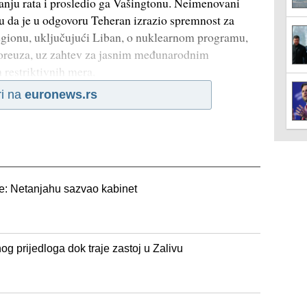
nju rata i prosledio ga Vašingtonu. Neimenovani
ru da je u odgovoru Teheran izrazio spremnost za
regionu, uključujući Liban, o nuklearnom programu,
oreuza, uz zahtev za jasnim međunarodnim
restriktivnih mera.
ri na
euronews.rs
de: Netanjahu sazvao kabinet
og prijedloga dok traje zastoj u Zalivu