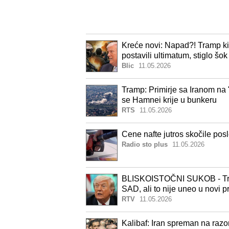
Kreće novi: Napad?! Tramp kip
postavili ultimatum, stiglo šo
nećemo moći da se branimo!"
Blic
11.05.2026
Tramp: Primirje sa Iranom na 
se Hamnei krije u bunkeru
RTS
11.05.2026
Cene nafte jutros skočile po
Radio sto plus
11.05.2026
BLISKOISTOČNI SUKOB - Tramp
SAD, ali to nije uneo u novi p
RTV
11.05.2026
Kalibaf: Iran spreman na razo