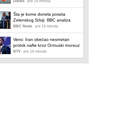
savezu Hrvatske, Albanije i
Danas
pre 18 minuta
Kosova
Šta je kome donela poseta
Zelenskog Srbiji: BBC analiza
BBC News
pre 18 minuta
Vens: Iran obećao nesmetan
protok nafte kroz Ormuski moreuz
RTV
pre 18 minuta