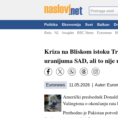
Politika
Ekonomija
Svet
Balkan
Dr
Beta
N1
Insajder
BBC News
Euronews
B
Kriza na Bliskom istoku Tr
uranijuma SAD, ali to nije 
Euronews
11.05.2026 | Autor: Euron
Američki predsednik Donald 
Vašingtona o okončanju rata 
Prethodno je Pakistan potvrd