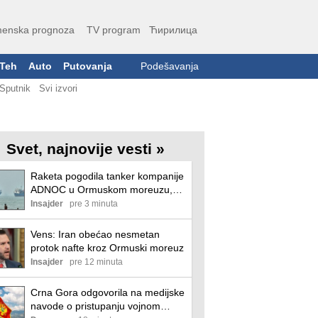
enska prognoza
TV program
Ћирилица
Teh
Auto
Putovanja
Podešavanja
Sputnik
Svi izvori
Svet, najnovije vesti »
Raketa pogodila tanker kompanije
ADNOC u Ormuskom moreuzu,
nema povređenih
Insajder
pre 3 minuta
Vens: Iran obećao nesmetan
protok nafte kroz Ormuski moreuz
Insajder
pre 12 minuta
Crna Gora odgovorila na medijske
navode o pristupanju vojnom