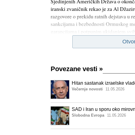
Sjedinjenih Američkih Država o okonča
iranski zvaničnik rekao je za Al Džazi
razgovore o prekidu ratnih dejstava u 
sankcijama i bezbednosti Ormuskog m
garancijama i potpunim ukidanjem svih 
Otvo
Povezane vesti
»
Hitan sastanak izraelske vla
Večernje novosti
11.05.2026
SAD i Iran u sporu oko mirovn
Slobodna Evropa
11.05.2026