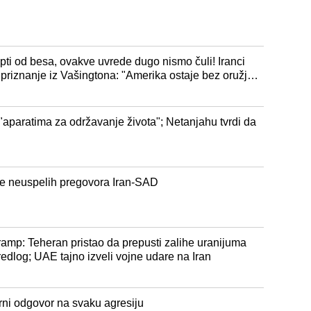
ti od besa, ovakve uvrede dugo nismo čuli! Iranci
k priznanje iz Vašingtona: "Amerika ostaje bez oružja,
"aparatima za održavanje života"; Netanjahu tvrdi da
sle neuspelih pregovora Iran-SAD
: Teheran pristao da prepusti zalihe uranijuma
redlog; UAE tajno izveli vojne udare na Iran
rni odgovor na svaku agresiju