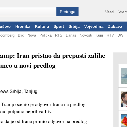
Vesti
Vrem
uštvo
Hronika
Kultura
Sport
Srbija
Vojvodina
Zabava
loomberg
Blic
Nova
Politika
RTS
Danas
Novosti
Kurir
RTV
DW
amp: Iran pristao da prepusti zalihe
uneo u novi predlog
ews Srbija, Tanjug
Tramp ocenio je odgovor Irana na predlog
kao potpuno neprihvatljiv.
io da je od Irana primio odgovor na predlog