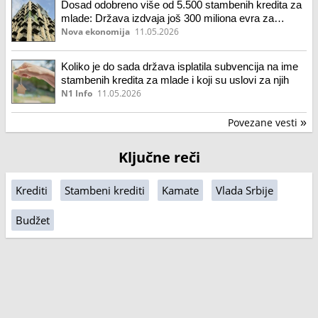
Dosad odobreno više od 5.500 stambenih kredita za
mlade: Država izdvaja još 300 miliona evra za
subvencionisanje
Nova ekonomija
11.05.2026
Koliko je do sada država isplatila subvencija na ime
stambenih kredita za mlade i koji su uslovi za njih
N1 Info
11.05.2026
Povezane vesti
»
Ključne reči
Krediti
Stambeni krediti
Kamate
Vlada Srbije
Budžet