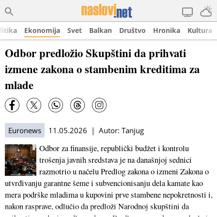
litika
Ekonomija
Svet
Balkan
Društvo
Hronika
Kultura
Odbor predložio Skupštini da prihvati
izmene zakona o stambenim kreditima za
mlade
Euronews
11.05.2026 | Autor: Tanjug
Odbor za finansije, republički budžet i kontrolu
trošenja javnih sredstava je na današnjoj sednici
razmotrio u načelu Predlog zakona o izmeni Zakona o
utvrđivanju garantne šeme i subvencionisanju dela kamate kao
mera podrške mladima u kupovini prve stambene nepokretnosti i,
nakon rasprave, odlučio da predloži Narodnoj skupštini da