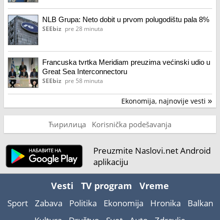
NLB Grupa: Neto dobit u prvom polugodištu pala 8%
SEEbiz
pre 28 minuta
Francuska tvrtka Meridiam preuzima većinski udio u
Great Sea Interconnectoru
SEEbiz
pre 58 minuta
Ekonomija, najnovije vesti
»
Ћирилица
Korisnička podešavanja
Preuzmite Naslovi.net Android
aplikaciju
Vesti
TV program
Vreme
Sport
Zabava
Politika
Ekonomija
Hronika
Balkan