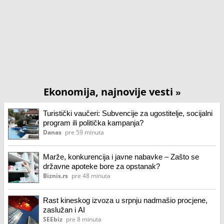
Ekonomija, najnovije vesti
»
Turistički vaučeri: Subvencije za ugostitelje, socijalni
program ili politička kampanja?
Danas
pre 59 minuta
Marže, konkurencija i javne nabavke – Zašto se
državne apoteke bore za opstanak?
Biznis.rs
pre 48 minuta
Rast kineskog izvoza u srpnju nadmašio procjene,
zaslužan i AI
SEEbiz
pre 8 minuta