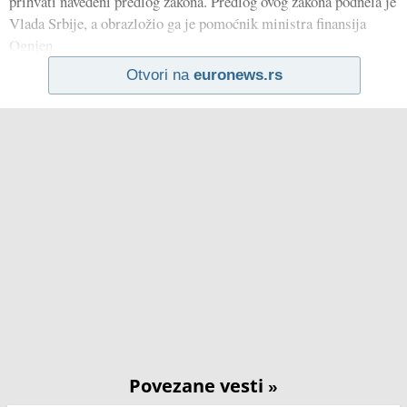
prihvati navedeni predlog zakona. Predlog ovog zakona podnela je
Vlada Srbije, a obrazložio ga je pomoćnik ministra finansija
Ognjen
Otvori na
euronews.rs
Povezane vesti
»