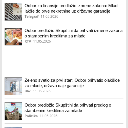
Odbor za finansije predložio izmene zakona: Mladi
lakše do prve nekretnine uz državne garancije
Telegraf
11.05.2026
Odbor predložio Skupštini da prihvati izmene zakona
o stambenim kreditima za mlade
RTV
11.05.2026
Zeleno svetlo za prvi stan: Odbor prihvatio olakšice
za mlade, država daje garancije
Blic
11.05.2026
Odbor predložio Skupštini da prihvati predlog o
stambenim kreditima za mlade
Politika
11.05.2026