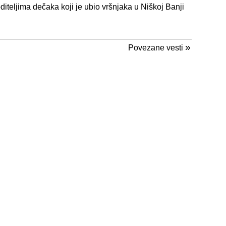
diteljima dečaka koji je ubio vršnjaka u Niškoj Banji
»
Povezane vesti