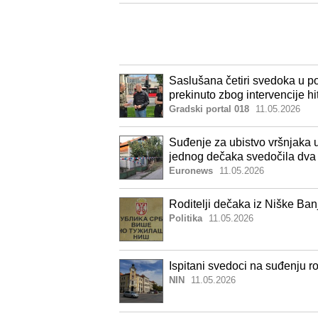
Saslušana četiri svedoka u po
prekinuto zbog intervencije h
Gradski portal 018
11.05.2026
Suđenje za ubistvo vršnjaka 
jednog dečaka svedočila dva 
Euronews
11.05.2026
Roditelji dečaka iz Niške Ban
Politika
11.05.2026
Ispitani svedoci na suđenju ro
NIN
11.05.2026