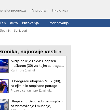
enska prognoza
TV program
Ћирилица
Teh
Auto
Putovanja
Podešavanja
Sputnik
Svi izvori
Hronika, najnovije vesti »
Akcija policije i SAJ: Uhapšen
muškarac (30) za kojim su tragali
Beograd i Valjevo, sudija mu
Kurir
pre 1 minut
odmah odredio pritvor! Evo za šta
se tereti
U Beogradu uhapšen M. S. (30),
za njim bile raspisane potrage
policije u Valjevu i Beogradu
Pravo u centar
pre 11 minuta
Uhapšen u Beogradu osumnjičeni
za zlostavljanje i mučenje,