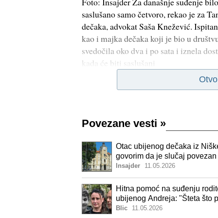
Foto: Insajder Za današnje suđenje bilo 
saslušano samo četvoro, rekao je za T
dečaka, advokat Saša Knežević. Ispitani
kao i majka dečaka koji je bio u društv
svedočila oko dva i po sata i iznela do
kada će biti saslušani
Otvo
Povezane vesti
»
Otac ubijenog dečaka iz Niške
govorim da je slučaj poveza
Insajder
11.05.2026
Hitna pomoć na suđenju rodit
ubijenog Andreja: "Šteta što p
Blic
11.05.2026