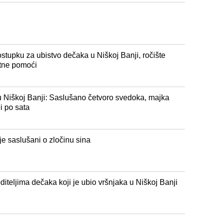
stupku za ubistvo dečaka u Niškoj Banji, ročište
itne pomoći
u Niškoj Banji: Saslušano četvoro svedoka, majka
i po sata
je saslušani o zločinu sina
diteljima dečaka koji je ubio vršnjaka u Niškoj Banji