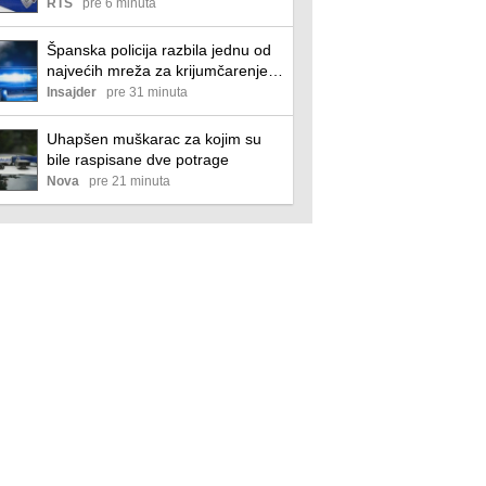
određen mu je pritvor od 30 dana
RTS
pre 6 minuta
Španska policija razbila jednu od
najvećih mreža za krijumčarenje
ljudi na Mediteranu
Insajder
pre 31 minuta
Uhapšen muškarac za kojim su
bile raspisane dve potrage
Nova
pre 21 minuta