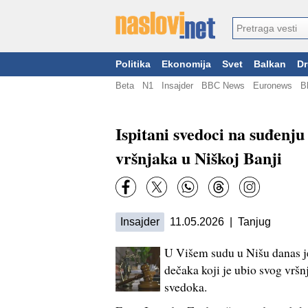
Politika
Ekonomija
Svet
Balkan
Dr
Beta
N1
Insajder
BBC News
Euronews
B
Ispitani svedoci na suđenju
vršnjaka u Niškoj Banji
Insajder
11.05.2026 | Tanjug
U Višem sudu u Nišu danas j
dečaka koji je ubio svog vršn
svedoka.