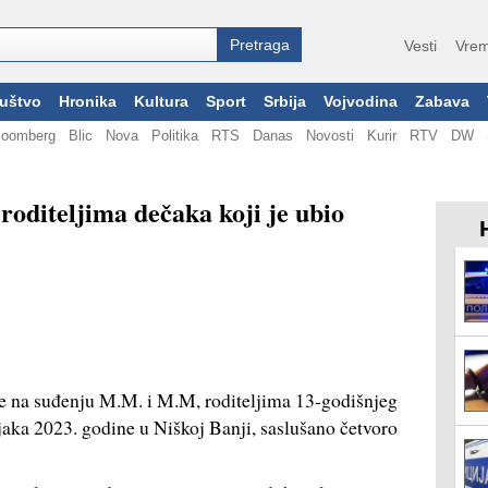
Vesti
Vrem
uštvo
Hronika
Kultura
Sport
Srbija
Vojvodina
Zabava
loomberg
Blic
Nova
Politika
RTS
Danas
Novosti
Kurir
RTV
DW
 roditeljima dečaka koji je ubio
e na suđenju M.M. i M.M, roditeljima 13-godišnjeg
jaka 2023. godine u Niškoj Banji, saslušano četvoro