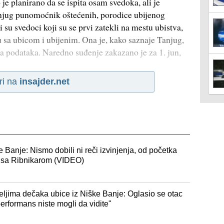
je planirano da se ispita osam svedoka, ali je
anjug punomoćnik oštećenih, porodice ubijenog
 su svedoci koji su se prvi zatekli na mestu ubistva,
u sa ubicom i ubijenim. Ona je, kako saznaje Tanjug,
sta podataka. Naredno suđenje zakazano je za 1. jun,
ri na
insajder.net
 Banje: Nismo dobili ni reči izvinjenja, od početka
n sa Ribnikarom (VIDEO)
eljima dečaka ubice iz Niške Banje: Oglasio se otac
erformans niste mogli da vidite"