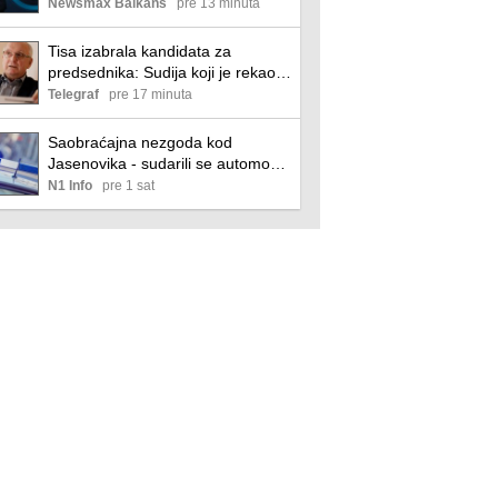
Newsmax Balkans
pre 13 minuta
Tisa izabrala kandidata za
predsednika: Sudija koji je rekao
"ne" Orbanu
Telegraf
pre 17 minuta
Saobraćajna nezgoda kod
Jasenovika - sudarili se automobil
i teretno vozilo
N1 Info
pre 1 sat