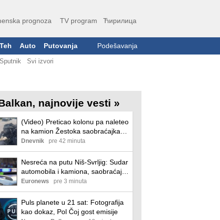
enska prognoza
TV program
Ћирилица
Teh
Auto
Putovanja
Podešavanja
Sputnik
Svi izvori
Balkan, najnovije vesti »
(Video) Preticao kolonu pa naleteo
na kamion Žestoka saobraćajka
na magistralnom putu Svrljig–Niš,
Dnevnik
pre 42 minuta
samo udo je spasilo vozača
automobila
Nesreća na putu Niš-Svrljig: Sudar
automobila i kamiona, saobraćaj
delimično obustavljen
Euronews
pre 3 minuta
Puls planete u 21 sat: Fotografija
kao dokaz, Pol Čoj gost emisije