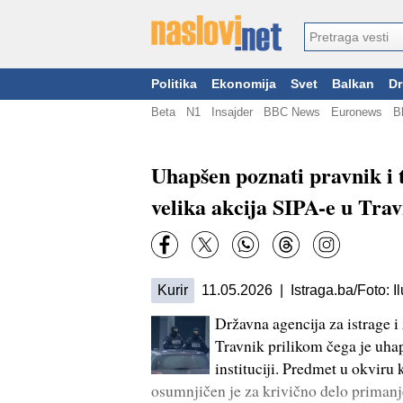
Politika
Ekonomija
Svet
Balkan
Dr
Beta
N1
Insajder
BBC News
Euronews
B
Uhapšen poznati pravnik i 
velika akcija SIPA-e u Tra
Kurir
11.05.2026 | Istraga.ba/Foto: Ilu
Državna agencija za istrage i
Travnik prilikom čega je uha
instituciji. Predmet u okviru 
osumnjičen je za krivično delo primanj