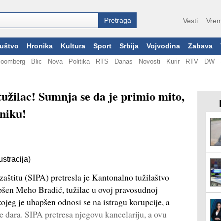
Vesti
Vrem
uštvo
Hronika
Kultura
Sport
Srbija
Vojvodina
Zabava
loomberg
Blic
Nova
Politika
RTS
Danas
Novosti
Kurir
RTV
DW
tužilac! Sumnja se da je primio mito,
vniku!
stracija)
 zaštitu (SIPA) pretresla je Kantonalno tužilaštvo
pšen Meho Bradić, tužilac u ovoj pravosudnoj
kojeg je uhapšen odnosi se na istragu korupcije, a
e dara. SIPA pretresa njegovu kancelariju, a ovu