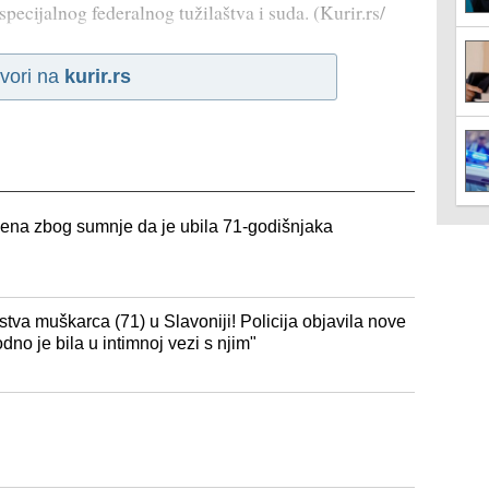
ecijalnog federalnog tužilaštva i suda. (Kurir.rs/
vori na
kurir.rs
ena zbog sumnje da je ubila 71-godišnjaka
va muškarca (71) u Slavoniji! Policija objavila nove
dno je bila u intimnoj vezi s njim"