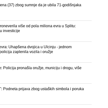
ena (37) zbog sumnje da je ubila 71-godišnjaka
neverila više od pola miliona evra u Splitu:
 investicije
vra: Uhapšena dvojica u Ulcinju - jednom
olicija zaplenila vozila i oružje
: Policija pronašla oružje, municiju i drogu, više
": Podneta prijava zbog ustaških simbola i poruka