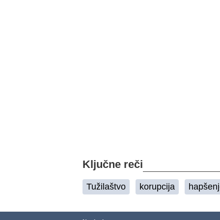
Ključne reči
Tužilaštvo
korupcija
hapšenj