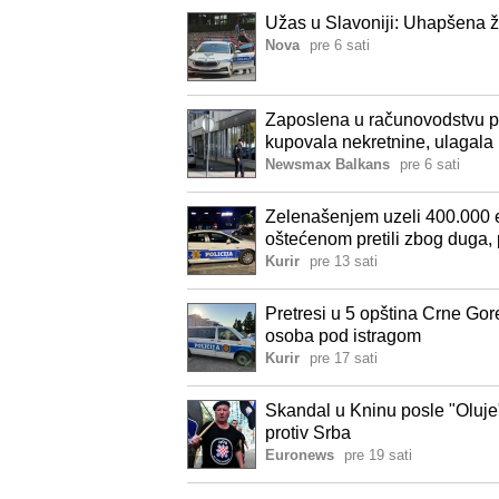
Užas u Slavoniji: Uhapšena ž
Nova
pre 6 sati
Zaposlena u računovodstvu pro
kupovala nekretnine, ulagala u
Newsmax Balkans
pre 6 sati
Zelenašenjem uzeli 400.000 e
oštećenom pretili zbog duga, p
Kurir
pre 13 sati
Pretresi u 5 opština Crne Gore
osoba pod istragom
Kurir
pre 17 sati
Skandal u Kninu posle "Oluje
protiv Srba
Euronews
pre 19 sati