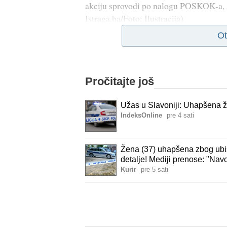
akciju sprovodi po nalogu POSKOK-a, sp
Istraga.ba/Foto: Ilustracija)
Ot
Pročitajte još
Užas u Slavoniji: Uhapšena ž
IndeksOnline
pre 4 sati
Žena (37) uhapšena zbog ubist
detalje! Mediji prenose: "Navo
Kurir
pre 5 sati