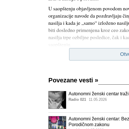
U saopštenju objavljenom povodom nove 
organizacije navode da pozdravljaju či
nasilja i kada je „samo“ izloženo nasilj
biti dosledno primenjena kroz ceo zakon
nasilja trpe ozbiljne posledice, čak i k
saopštenju.
Otv
Povezane vesti
»
Autonomni ženski centar traž
Radio 021
11.05.2026
Autonomni ženski centar: Bezb
Porodičnom zakonu