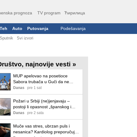
enska prognoza
TV program
Ћирилица
Teh
Auto
Putovanja
Podešavanja
Sputnik
Svi izvori
Društvo, najnovije vesti »
MUP apelovao na posetioce
Sabora trubača u Guči da ne
upravljaju vozilima pod dejstvom
Danas
pre 1 sat
alhohola
Požari u Srbiji (ne)jenjavaju –
postoji li opasnost „španskog i
francuskog scenarija“?
Danas
pre 2 sata
Muče vas stres, ubrzan puls i
nesanica? Kardiolog preporučuje