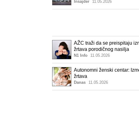
Insajder
11.05.2026
AŽC traži da se preispitaju 
žrtava porodičnog nasilja
N1 Info
11.05.2026
Autonomni ženski centar: Izm
žrtava
Danas
11.05.2026