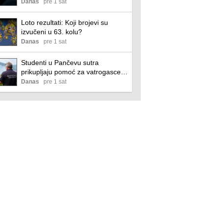
tehniku koja traje svega 10 minuta
Danas
pre 1 sat
Loto rezultati: Koji brojevi su
izvučeni u 63. kolu?
Danas
pre 1 sat
Studenti u Pančevu sutra
prikupljaju pomoć za vatrogasce i
dobrovoljce u Deliblatskoj peščari
Danas
pre 1 sat