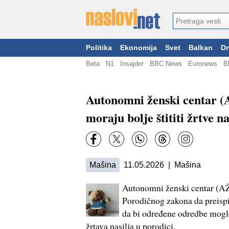
Politika
Ekonomija
Svet
Balkan
Dr
Beta
N1
Insajder
BBC News
Euronews
B
Autonomni ženski centar 
moraju bolje štititi žrtve na
Mašina
11.05.2026 | Mašina
Autonomni ženski centar (AŽ
Porodičnog zakona da preispi
da bi određene odredbe mogle
žrtava nasilja u porodici.