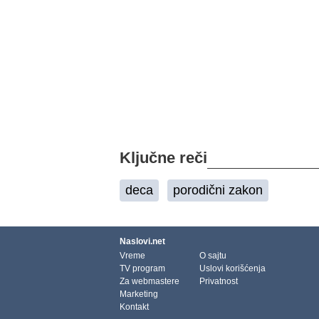
Ključne reči
deca
porodični zakon
Naslovi.net
Vreme
O sajtu
TV program
Uslovi korišćenja
Za webmastere
Privatnost
Marketing
Kontakt