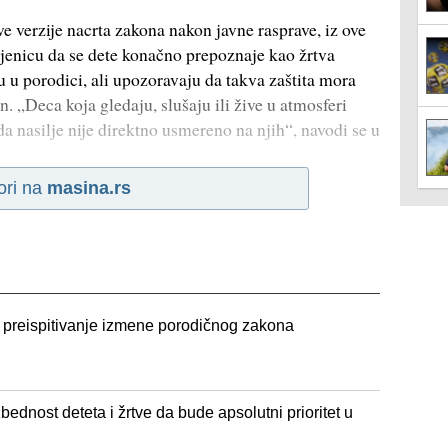
verzije nacrta zakona nakon javne rasprave, iz ove
njenicu da se dete konačno prepoznaje kao žrtva
u u porodici, ali upozoravaju da takva zaštita mora
. „Deca koja gledaju, slušaju ili žive u atmosferi
ada nasilje nije direktno usmereno na njih“, navodi se u
ori na
masina.rs
i preispitivanje izmene porodičnog zakona
ednost deteta i žrtve da bude apsolutni prioritet u