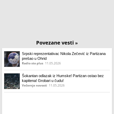
Povezane vesti
»
Srpski reprezentativac Nikola Zečević iz Partizana
prešao u Ohrid
Radio sto plus
11.05.2026
Šokantan odlazak iz Humske! Partizan ostao bez
kapitena! Grobari u čudu!
Večernje novosti
11.05.2026