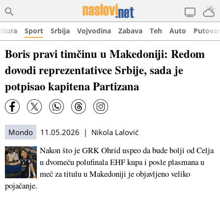
ltura
Sport
Srbija
Vojvodina
Zabava
Teh
Auto
Putova
Boris pravi timčinu u Makedoniji: Redom
dovodi reprezentativce Srbije, sada je
potpisao kapitena Partizana
Mondo
11.05.2026 | Nikola Lalović
Nakon što je GRK Ohrid uspeo da bude bolji od Celja
u dvomeču polufinala EHF kupa i posle plasmana u
meč za titulu u Makedoniji je objavljeno veliko
pojačanje.