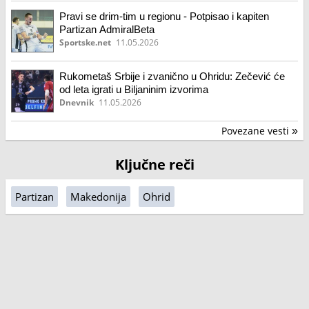
Pravi se drim-tim u regionu - Potpisao i kapiten
Partizan AdmiralBeta
Sportske.net
11.05.2026
Rukometaš Srbije i zvanično u Ohridu: Zečević će
od leta igrati u Biljaninim izvorima
Dnevnik
11.05.2026
Povezane vesti
»
Ključne reči
Partizan
Makedonija
Ohrid