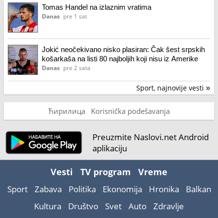
Tomas Handel na izlaznim vratima
Danas
pre 1 sat
Jokić neočekivano nisko plasiran: Čak šest srpskih
košarkaša na listi 80 najboljih koji nisu iz Amerike
Danas
pre 2 sata
Sport, najnovije vesti
»
Ћирилица
Korisnička podešavanja
Preuzmite Naslovi.net Android
aplikaciju
Vesti
TV program
Vreme
Sport
Zabava
Politika
Ekonomija
Hronika
Balkan
Kultura
Društvo
Svet
Auto
Zdravlje