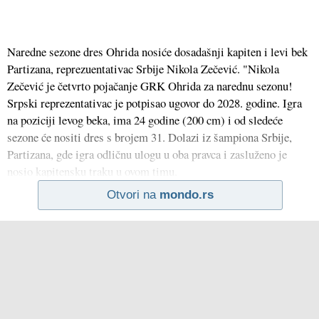
Naredne sezone dres Ohrida nosiće dosadašnji kapiten i levi bek
Partizana, reprezuentativac Srbije Nikola Zečević. "Nikola
Zečević je četvrto pojačanje GRK Ohrida za narednu sezonu!
Srpski reprezentativac je potpisao ugovor do 2028. godine. Igra
na poziciji levog beka, ima 24 godine (200 cm) i od sledeće
sezone će nositi dres s brojem 31. Dolazi iz šampiona Srbije,
Partizana, gde igra odličnu ulogu u oba pravca i zasluženo je
nosio kapitensku traku u ovom timu.
Otvori na
mondo.rs