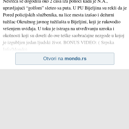
Nesreća se dogodila oko 2 časa iza ponoći kada je N.A.,
upravljajući “golfom” sleteo sa puta. U PU Bijeljina su rekli da je
Pored policijskih službenika, na lice mesta izašao i dežurni
tužilac Okružnog javnog tužilašta u Bijeljini, koji je rukovodio
vršenjem uviđaja. U toku je istraga na utvrđivanju uzroka i
okolnosti koji su doveli do ove teške saobraćajne nezgode u kojoj
je izgubljen jedan ljudski život. BONUS VIDEO: ( Srpska
Info/Mondo)
Otvori na
mondo.rs