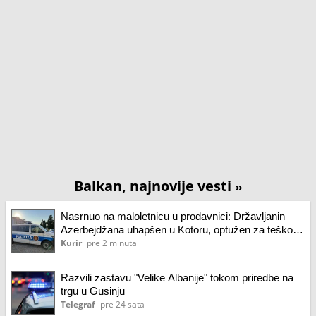
Balkan, najnovije vesti
»
Nasrnuo na maloletnicu u prodavnici: Državljanin
Azerbejdžana uhapšen u Kotoru, optužen za teško
krivično delo
Kurir
pre 2 minuta
Razvili zastavu "Velike Albanije" tokom priredbe na
trgu u Gusinju
Telegraf
pre 24 sata