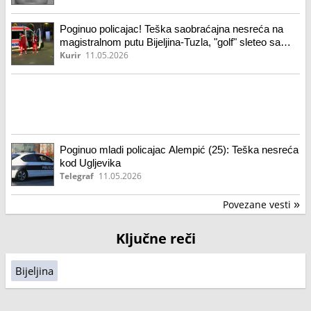
Poginuo policajac! Teška saobraćajna nesreća na
magistralnom putu Bijeljina-Tuzla, "golf" sleteo sa
kolovoza!
Kurir
11.05.2026
Poginuo mladi policajac Alempić (25): Teška nesreća
kod Ugljevika
Telegraf
11.05.2026
Povezane vesti
»
Ključne reči
Bijeljina