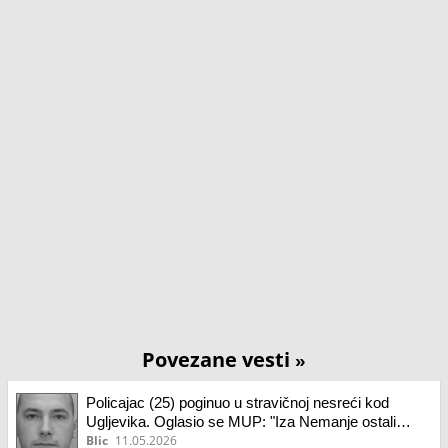
Povezane vesti
»
Policajac (25) poginuo u stravičnoj nesreći kod
Ugljevika. Oglasio se MUP: "Iza Nemanje ostali
ćerka, supruga, roditelji i brat" (foto)
Blic
11.05.2026