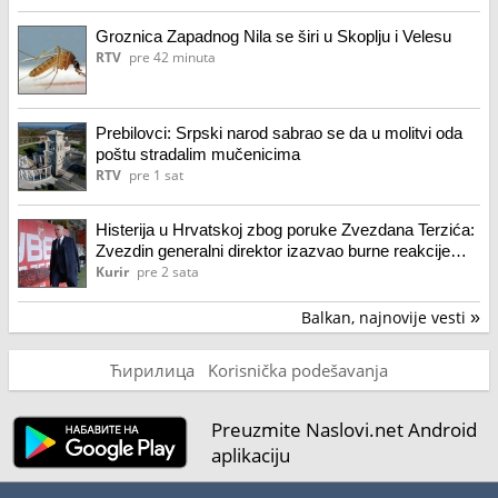
Groznica Zapadnog Nila se širi u Skoplju i Velesu
RTV
pre 42 minuta
Prebilovci: Srpski narod sabrao se da u molitvi oda
poštu stradalim mučenicima
RTV
pre 1 sat
Histerija u Hrvatskoj zbog poruke Zvezdana Terzića:
Zvezdin generalni direktor izazvao burne reakcije
objavom na godišnjicu "Oluje"
Kurir
pre 2 sata
Balkan, najnovije vesti
»
Ћирилица
Korisnička podešavanja
Preuzmite Naslovi.net Android
aplikaciju