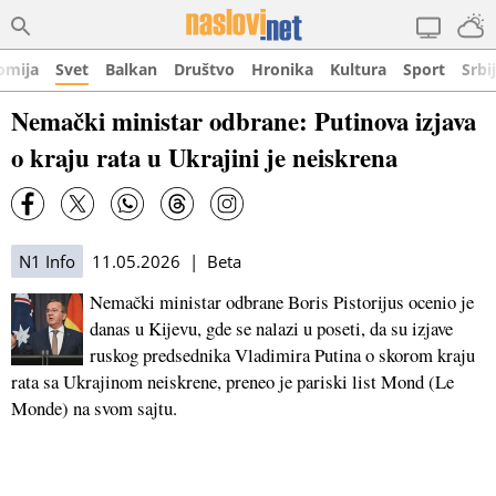
omija
Svet
Balkan
Društvo
Hronika
Kultura
Sport
Srbi
Nemački ministar odbrane: Putinova izjava
o kraju rata u Ukrajini je neiskrena
N1 Info
11.05.2026 | Beta
Nemački ministar odbrane Boris Pistorijus ocenio je
danas u Kijevu, gde se nalazi u poseti, da su izjave
ruskog predsednika Vladimira Putina o skorom kraju
rata sa Ukrajinom neiskrene, preneo je pariski list Mond (Le
Monde) na svom sajtu.