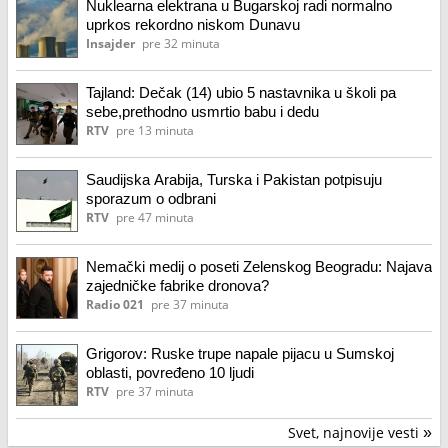
Nuklearna elektrana u Bugarskoj radi normalno
uprkos rekordno niskom Dunavu
Insajder
pre 32 minuta
Tajland: Dečak (14) ubio 5 nastavnika u školi pa
sebe,prethodno usmrtio babu i dedu
RTV
pre 13 minuta
Saudijska Arabija, Turska i Pakistan potpisuju
sporazum o odbrani
RTV
pre 47 minuta
Nemački medij o poseti Zelenskog Beogradu: Najava
zajedničke fabrike dronova?
Radio 021
pre 37 minuta
Grigorov: Ruske trupe napale pijacu u Sumskoj
oblasti, povređeno 10 ljudi
RTV
pre 37 minuta
Svet, najnovije vesti
»