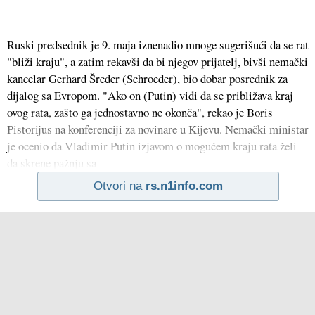
Ruski predsednik je 9. maja iznenadio mnoge sugerišući da se rat
"bliži kraju", a zatim rekavši da bi njegov prijatelj, bivši nemački
kancelar Gerhard Šreder (Schroeder), bio dobar posrednik za
dijalog sa Evropom. "Ako on (Putin) vidi da se približava kraj
ovog rata, zašto ga jednostavno ne okonča", rekao je Boris
Pistorijus na konferenciji za novinare u Kijevu. Nemački ministar
je ocenio da Vladimir Putin izjavom o mogućem kraju rata želi
da skrene pažnju sa
Otvori na
rs.n1info.com