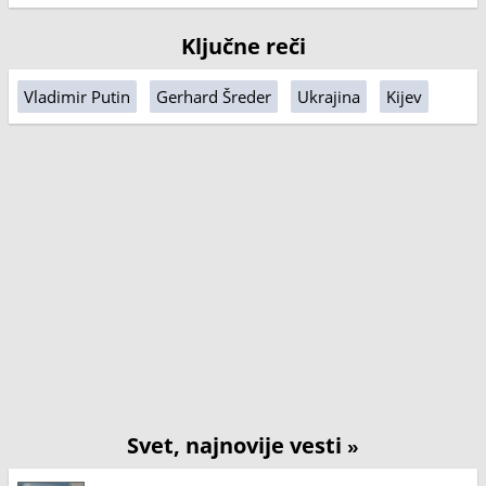
Ključne reči
Vladimir Putin
Gerhard Šreder
Ukrajina
Kijev
Svet, najnovije vesti
»