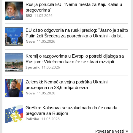
Rusija poručila EU: "Nema mesta za Kaju Kalas u
pregovorima"
B92
11.05.2026
EU oštro odgovorila na ruski predlog: "Jasno je zašto
Putin želi Šredera za posrednika o Ukrajini - da bi
sedeo sa obe strane stola"
Nova
11.05.2026
Kremlj o razgovorima u Evropi o potrebi dijaloga sa
Rusijom: Videćemo kako će se stvari razvijati
Sputnik
11.05.2026
Zelenski: Nemačka vojna podrška Ukrajini
procenjena na 28,6 milijardi evra
Nova
11.05.2026
Greška: Kalasova se uzalud nada da će ona da
pregovara sa Rusijom
Politika
11.05.2026
Povezane vesti
»