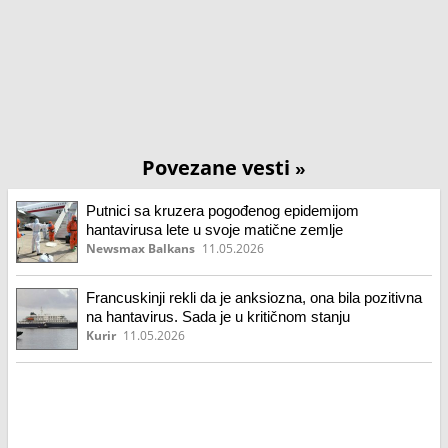
Povezane vesti
»
Putnici sa kruzera pogođenog epidemijom
hantavirusa lete u svoje matične zemlje
Newsmax Balkans
11.05.2026
Francuskinji rekli da je anksiozna, ona bila pozitivna
na hantavirus. Sada je u kritičnom stanju
Kurir
11.05.2026