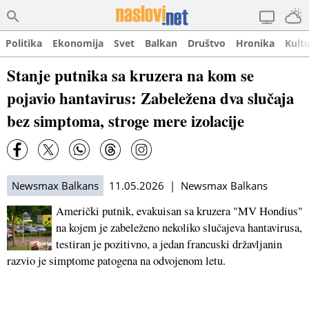
Politika
Ekonomija
Svet
Balkan
Društvo
Hronika
Kult
Stanje putnika sa kruzera na kom se
pojavio hantavirus: Zabeležena dva slučaja
bez simptoma, stroge mere izolacije
Newsmax Balkans
11.05.2026 | Newsmax Balkans
Američki putnik, evakuisan sa kruzera "MV Hondius"
na kojem je zabeleženo nekoliko slučajeva hantavirusa,
testiran je pozitivno, a jedan francuski državljanin
razvio je simptome patogena na odvojenom letu.