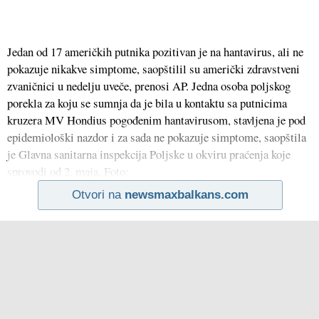
Jedan od 17 američkih putnika pozitivan je na hantavirus, ali ne
pokazuje nikakve simptome, saopštilil su američki zdravstveni
zvaničnici u nedelju uveče, prenosi AP. Jedna osoba poljskog
porekla za koju se sumnja da je bila u kontaktu sa putnicima
kruzera MV Hondius pogođenim hantavirusom, stavljena je pod
epidemiološki nazdor i za sada ne pokazuje simptome, saopštila
je Glavna sanitarna inspekcija Poljske u okviru praćenja koje
sprovodi od 2. maja. Foto:
Otvori na
newsmaxbalkans.com