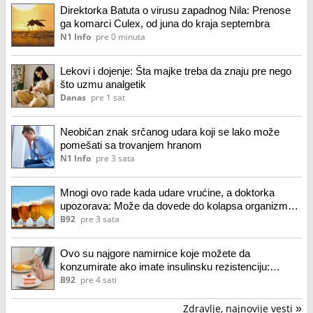
Direktorka Batuta o virusu zapadnog Nila: Prenose
ga komarci Culex, od juna do kraja septembra
N1 Info
pre 0 minuta
Lekovi i dojenje: Šta majke treba da znaju pre nego
što uzmu analgetik
Danas
pre 1 sat
Neobičan znak srčanog udara koji se lako može
pomešati sa trovanjem hranom
N1 Info
pre 3 sata
Mnogi ovo rade kada udare vrućine, a doktorka
upozorava: Može da dovede do kolapsa organizma
VIDEO
B92
pre 3 sata
Ovo su najgore namirnice koje možete da
konzumirate ako imate insulinsku rezistenciju:
Pogoršavaju stanje
B92
pre 4 sati
Zdravlje, najnovije vesti
»