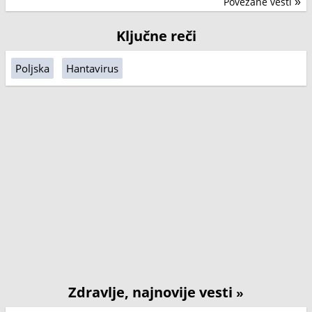
Povezane vesti
»
Ključne reči
Poljska
Hantavirus
Zdravlje, najnovije vesti
»