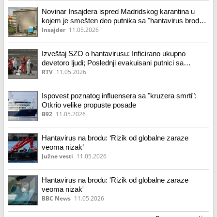
Novinar Insajdera ispred Madridskog karantina u
kojem je smešten deo putnika sa "hantavirus broda"
(VIDEO)
Insajder
11.05.2026
Izveštaj SZO o hantavirusu: Inficirano ukupno
devetoro ljudi; Poslednji evakuisani putnici sa
kruzera na putu za aerodrom na Tenerifima
RTV
11.05.2026
Ispovest poznatog influensera sa "kruzera smrti":
Otkrio velike propuste posade
B92
11.05.2026
Hantavirus na brodu: ‘Rizik od globalne zaraze
veoma nizak’
Južne vesti
11.05.2026
Hantavirus na brodu: 'Rizik od globalne zaraze
veoma nizak'
BBC News
11.05.2026