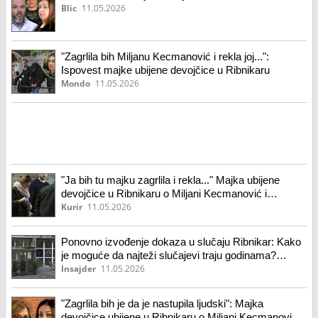
Blic
11.05.2026
"Zagrlila bih Miljanu Kecmanović i rekla joj...":
Ispovest majke ubijene devojčice u Ribnikaru
Mondo
11.05.2026
"Ja bih tu majku zagrlila i rekla..." Majka ubijene
devojčice u Ribnikaru o Miljani Kecmanović i
suđenju: "Kad vidiš roditelje, nije ni čudo što je njihov
Kurir
11.05.2026
sin!"
Ponovno izvođenje dokaza u slučaju Ribnikar: Kako
je moguće da najteži slučajevi traju godinama?
(VIDEO)
Insajder
11.05.2026
"Zagrlila bih je da je nastupila ljudski": Majka
devojčice ubijene u Ribnikaru o Miljani Kecmanović: