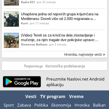
Radio 021
pre 32 minuta
Uhapšena jedna od najvećih grupa krijumčara na
Mediteranu: Doveli više od 2.000 migranata u
Španiju, zaradili 24 miliona evra
Kurir
pre 17 minuta
(Video) Tereti se za krivična dela zlostavljanje i
mučenje, za njim tragale dve policijske uprave:
Uhapšen muškarac (30)
Newsmax Balkans
pre 2 minuta
Hronika, najnovije vesti
»
Ћирилица
Korisnička podešavanja
Preuzmite Naslovi.net Android
aplikaciju
Vesti
TV program
Vreme
Sport
Zabava
Politika
Ekonomija
Hronika
Balkan