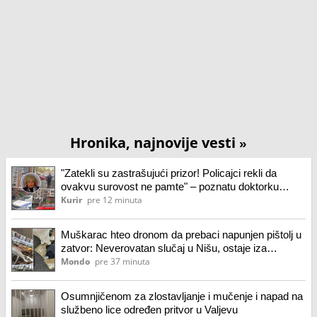
Hronika, najnovije vesti
»
"Zatekli su zastrašujući prizor! Policajci rekli da
ovakvu surovost ne pamte" – poznatu doktorku
golim rukama udavio sin: "Ugledna porodica, a on
Kurir
pre 12 minuta
problematičan"
Muškarac hteo dronom da prebaci napunjen pištolj u
zatvor: Neverovatan slučaj u Nišu, ostaje iza
rešetaka
Mondo
pre 37 minuta
Osumnjičenom za zlostavljanje i mučenje i napad na
službeno lice određen pritvor u Valjevu