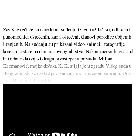
Završne reči će na narednom suđenju izneti tužilaštvo, odbrana i
punomoćnici oštećenih, kao i oštećeni, članovi porodice ubijenih
i ranjenih. Na suđenju su prikazani video-snimci i fotografije
koje su nastale na dan masovnog ubistva. Nakon završnih reči sud
bi trebalo da objavi drugu prvostepenu presudu. Miljana
Kecmanović, majka dečaka K. K. stigla je u zgradu Višeg suda u
Beogradu gde se nastavljalo suđenje njoj i njenom suprugu. Ona
je došla u pratnji svojih