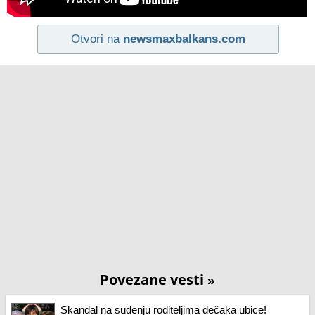
Otvori na
newsmaxbalkans.com
Povezane vesti
»
Skandal na suđenju roditeljima dečaka ubice!