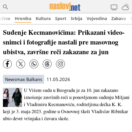
uštvo
Hronika
Kultura
Sport
Srbija
Vojvodina
Zabava
Suđenje Kecmanovićima: Prikazani video-
snimci i fotografije nastali pre masovnog
ubistva, završne reči zakazane za jun
Newsmax Balkans
11.05.2026
U Višem sudu u Beogradu je za 10. jun zakazano
iznošenje završnih reči u ponovljenom suđenju Miljani
i Vladimiru Kecmanoviću, roditeljima dečka K. K.
koji je 3. maja 2023. godine u Osnovnoj školi Vladislav Ribnikar
ubio devet vršnjaka i čuvara skole.