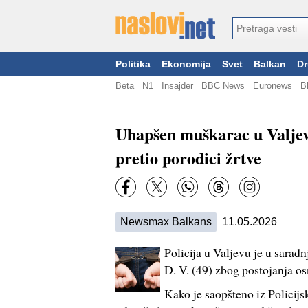
Politika
Ekonomija
Svet
Balkan
Dr
Beta
N1
Insajder
BBC News
Euronews
B
Uhapšen muškarac u Valjev
pretio porodici žrtve
Newsmax Balkans
11.05.2026
Policija u Valjevu je u sarad
D. V. (49) zbog postojanja os
Kako je saopšteno iz Policijs