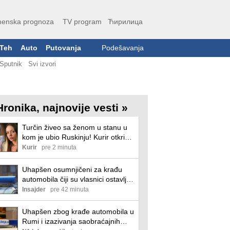
enska prognoza
TV program
Ћирилица
Teh
Auto
Putovanja
Podešavanja
Sputnik
Svi izvori
Hronika, najnovije vesti »
Turčin živeo sa ženom u stanu u
kom je ubio Ruskinju! Kurir otkriva
šta je sve osumnjičeni radio do
Kurir
pre 2 minuta
hapšenja - hladnokrvno!
Uhapšen osumnjičeni za krađu
automobila čiji su vlasnici ostavljali
ključeve u kontakt-bravi
Insajder
pre 42 minuta
Uhapšen zbog krađe automobila u
Rumi i izazivanja saobraćajnih