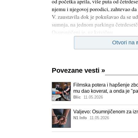
od početka aprila, više puta od četrdes
njemu i njegovoj porodici, zahtevao da 
V. zaustavila dok je pokušavao da se u
sumnja, na jednom parkingu četrdesetč
Osumnjičeni je, uz krivičnu
Otvori na
Povezane vesti
»
Filmska potera i hapšenje zbo
mu dao koverat, a onda je "pa
Blic
11.05.2026
Valjevo: Osumnjičenom za iz
N1 Info
11.05.2026