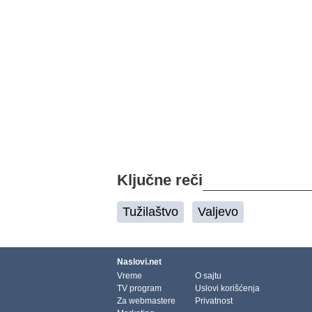
Ključne reči
Tužilaštvo
Valjevo
Naslovi.net
Vreme
O sajtu
TV program
Uslovi korišćenja
Za webmastere
Privatnost