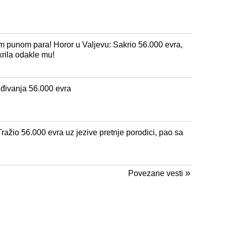
m punom para! Horor u Valjevu: Sakrio 56.000 evra,
krila odakle mu!
đivanja 56.000 evra
ražio 56.000 evra uz jezive pretnje porodici, pao sa
»
Povezane vesti