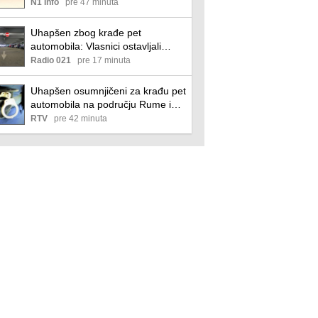
nesreća
N1 Info
pre 47 minuta
Uhapšen zbog krađe pet
automobila: Vlasnici ostavljali
ključeve u bravama
Radio 021
pre 17 minuta
Uhapšen osumnjičeni za krađu pet
automobila na području Rume i
Stare Pazove
RTV
pre 42 minuta