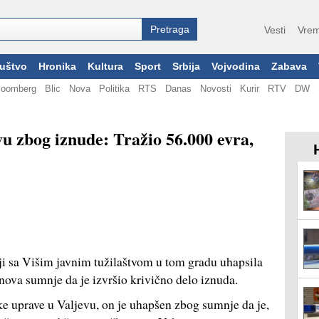
Vesti
Vrem
uštvo
Hronika
Kultura
Sport
Srbija
Vojvodina
Zabava
loomberg
Blic
Nova
Politika
RTS
Danas
Novosti
Kurir
RTV
DW
u zbog iznude: Tražio 56.000 evra,
nji sa Višim javnim tužilaštvom u tom gradu uhapsila
nova sumnje da je izvršio krivično delo iznuda.
ke uprave u Valjevu, on je uhapšen zbog sumnje da je,