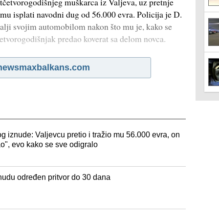
etčetvorogodišnjeg muškarca iz Valjeva, uz pretnje
mu isplati navodni dug od 56.000 evra. Policija je D.
dalji svojim automobilom nakon što mu je, kako se
etvorogodišnjak predao koverat sa delom novca.
newsmaxbalkans.com
g iznude: Valjevcu pretio i tražio mu 56.000 evra, on
o", evo kako se sve odigralo
nudu određen pritvor do 30 dana