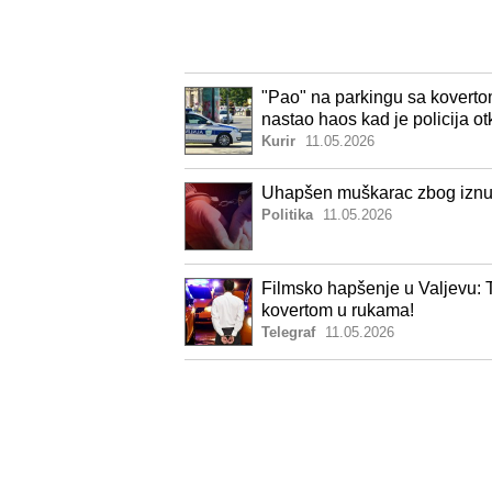
"Pao" na parkingu sa koverto
nastao haos kad je policija ot
Kurir
11.05.2026
Uhapšen muškarac zbog iznu
Politika
11.05.2026
Filmsko hapšenje u Valjevu: T
kovertom u rukama!
Telegraf
11.05.2026