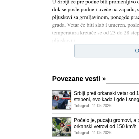
U Srbiji će pre podne biti promenlјivo 
dok se posle podne i uveče na zapadu, s
plјuskovi sa grmlјavinom, ponegde prać
grada. Vetar će biti slab i umeren, posl
temperatura kretaće se od 23 do 28 step
plјuskovi i
O
Povezane vesti
»
Srbiji preti orkanski vetar o
stepeni, evo kada i gde i sne
Telegraf
11.05.2026
Počelo je, pucaju gromovi, a 
orkanski vetrovi od 150 km/h
Telegraf
11.05.2026