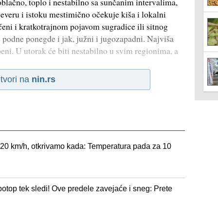
oblačno, toplo i nestabilno sa sunčanim intervalima,
everu i istoku mestimično očekuje kiša i lokalni
eni i kratkotrajnom pojavom sugradice ili sitnog
e podne ponegde i jak, južni i jugozapadni. Najviša
eni. U utorak će biti nestabilno u svim regionima, a
tvori na
nin.rs
d 120 km/h, otkrivamo kada: Temperatura pada za 10
g
potop tek sledi! Ove predele zavejaće i sneg: Prete