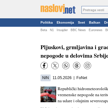
Politika
Ekonomija
Svet
Balkan
Dr
Beta
N1
Insajder
BBC News
Euronews
B
Pljuskovi, grmljavina i g
nepogode u delovima Srbij
NIN
11.05.2026 | FoNet
Republički hidrometeorološk
vremenske nepogode na teritori
na udare i olujnim severoza