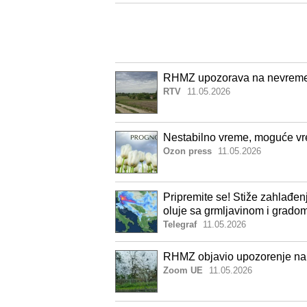
RHMZ upozorava na nevreme
RTV
11.05.2026
Nestabilno vreme, moguće 
Ozon press
11.05.2026
Pripremite se! Stiže zahlađen
oluje sa grmljavinom i grado
Telegraf
11.05.2026
RHMZ objavio upozorenje na 
Zoom UE
11.05.2026