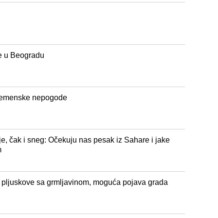
 u Beogradu
vremenske nepogode
je, čak i sneg: Očekuju nas pesak iz Sahare i jake
m
pljuskove sa grmljavinom, moguća pojava grada