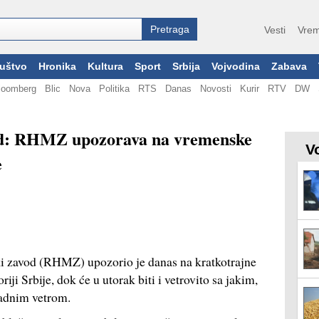
Vesti
Vrem
uštvo
Hronika
Kultura
Sport
Srbija
Vojvodina
Zabava
loomberg
Blic
Nova
Politika
RTS
Danas
Novosti
Kurir
RTV
DW
rad: RHMZ upozorava na vremenske
V
e
i zavod (RHMZ) upozorio je danas na kratkotrajne
ji Srbije, dok će u utorak biti i vetrovito sa jakim,
padnim vetrom.