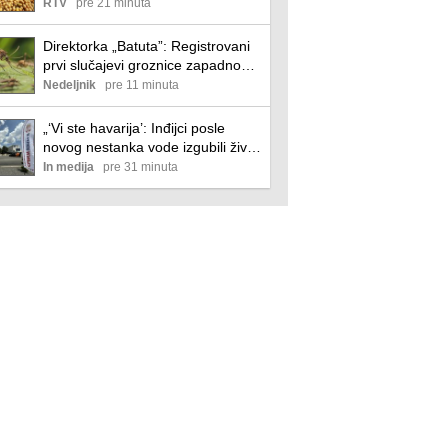
RTV
pre 21 minuta
Direktorka „Batuta”: Registrovani
prvi slučajevi groznice zapadnog
Nila, nema razloga za zabrinutost
Nedeljnik
pre 11 minuta
„‘Vi ste havarija’: Inđijci posle
novog nestanka vode izgubili živce
(i strpljenje)
In medija
pre 31 minuta