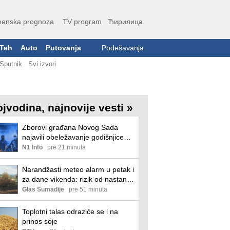
enska prognoza
TV program
Ћирилица
Teh
Auto
Putovanja
Podešavanja
Sputnik
Svi izvori
ojvodina, najnovije vesti »
Zborovi građana Novog Sada
najavili obeležavanje godišnjice
sukoba ispred prostorija SNS
N1 Info
pre 21 minuta
Narandžasti meteo alarm u petak i
za dane vikenda: rizik od nastanka
i širenja požara na otvorenom i
Glas Šumadije
pre 51 minuta
dalje veoma visok
Toplotni talas odraziće se i na
prinos soje