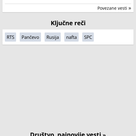
Povezane vesti
»
Ključne reči
RTS
Pančevo
Rusija
nafta
SPC
Društvo, najnovije vesti
»