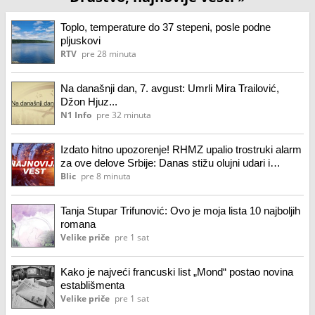
Toplo, temperature do 37 stepeni, posle podne
pljuskovi
RTV
pre 28 minuta
Na današnji dan, 7. avgust: Umrli Mira Trailović,
Džon Hjuz...
N1 Info
pre 32 minuta
Izdato hitno upozorenje! RHMZ upalio trostruki alarm
za ove delove Srbije: Danas stižu olujni udari i
grmljavina, a onda kreće novi pakao
Blic
pre 8 minuta
Tanja Stupar Trifunović: Ovo je moja lista 10 najboljih
romana
Velike priče
pre 1 sat
Kako je najveći francuski list „Mond“ postao novina
establišmenta
Velike priče
pre 1 sat