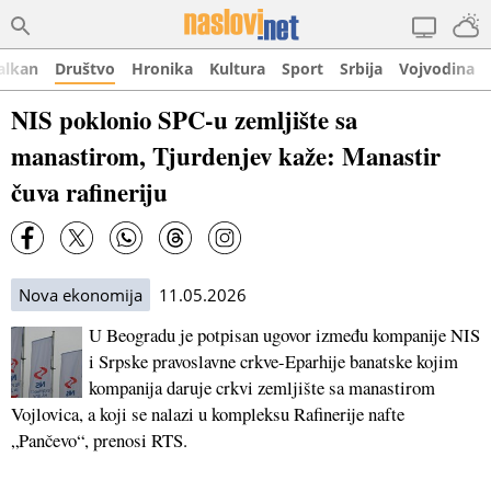
alkan
Društvo
Hronika
Kultura
Sport
Srbija
Vojvodina
NIS poklonio SPC-u zemljište sa
manastirom, Tjurdenjev kaže: Manastir
čuva rafineriju
Nova ekonomija
11.05.2026
U Beogradu je potpisan ugovor između kompanije NIS
i Srpske pravoslavne crkve-Eparhije banatske kojim
kompanija daruje crkvi zemljište sa manastirom
Vojlovica, a koji se nalazi u kompleksu Rafinerije nafte
„Pančevo“, prenosi RTS.