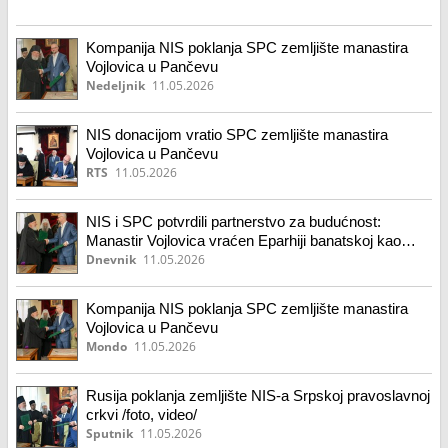
Kompanija NIS poklanja SPC zemljište manastira
Vojlovica u Pančevu
Nedeljnik
11.05.2026
NIS donacijom vratio SPC zemljište manastira
Vojlovica u Pančevu
RTS
11.05.2026
NIS i SPC potvrdili partnerstvo za budućnost:
Manastir Vojlovica vraćen Eparhiji banatskoj kao
simbol duhovnog i kulturnog nasleđa
Dnevnik
11.05.2026
Kompanija NIS poklanja SPC zemljište manastira
Vojlovica u Pančevu
Mondo
11.05.2026
Rusija poklanja zemljište NIS-a Srpskoj pravoslavnoj
crkvi /foto, video/
Sputnik
11.05.2026