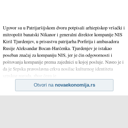
Ugovor su u Patrijaršijskom dvoru potpisali arhiepiskop vršački i
mitropolit banatski Nikanor i generalni direktor kompanije NIS
Kiril Tjurdenjev, u prisustvu patrijarha Porfirija i ambasadora
Rusije Aleksandar Bocan-Harčenka. Tjurdenjev je istakao
poseban značaj za kompaniju NIS, jer je čin odgovornosti i
poštovanja kompanije prema zajednici u kojoj posluje. Naveo je i
da je Srpska pravoslavna crkva nosilac kulturnog identiteta
srpskog naroda, zbog čega je
Otvori na
novaekonomija.rs