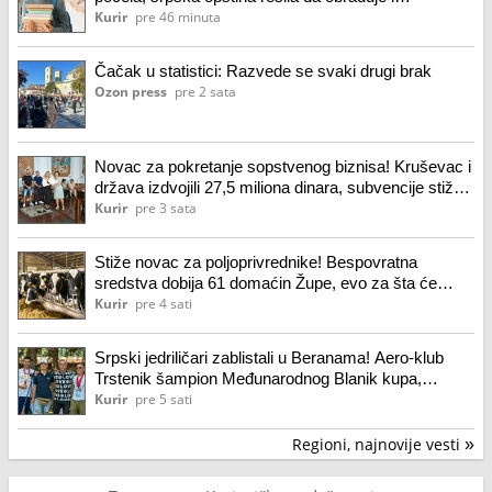
srednjoškolce!
Kurir
pre 46 minuta
Čačak u statistici: Razvede se svaki drugi brak
Ozon press
pre 2 sata
Novac za pokretanje sopstvenog biznisa! Kruševac i
država izdvojili 27,5 miliona dinara, subvencije stižu
za 72 buduća preduzetnika
Kurir
pre 3 sata
Stiže novac za poljoprivrednike! Bespovratna
sredstva dobija 61 domaćin Župe, evo za šta će
moći da ih iskoriste
Kurir
pre 4 sati
Srpski jedriličari zablistali u Beranama! Aero-klub
Trstenik šampion Međunarodnog Blanik kupa,
Đurović osvojio i treće mesto pojedinačno (foto)
Kurir
pre 5 sati
Regioni, najnovije vesti
»