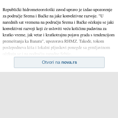
Republički hidrometeorološki zavod upravo je izdao upozorenje
za područje Srema i Bačke na jake konvektivne razvoje. "U
narednih sat vremena na području Srema i Bačke očekuju se jaki
konvektivni razvoji koji će usloviti veću količinu padavina za
kratko vreme, jak vetar i kratkotrajnu pojavu grada s tendencijom
premeštanja ka Banatu", upozorava RHMZ. Takođe, tokom
poslepodneva kiša i lokalni plјuskovi ponegde sa grmlјavinom
očekuju se i na području zapadne Srbije,
Otvori na
nova.rs