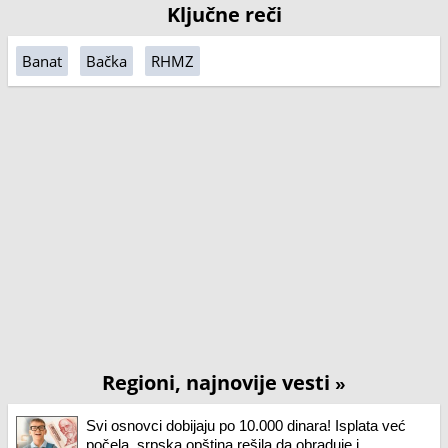
Ključne reči
Banat
Bačka
RHMZ
Regioni, najnovije vesti
»
Svi osnovci dobijaju po 10.000 dinara! Isplata već
počela, srpska opština rešila da obraduje i