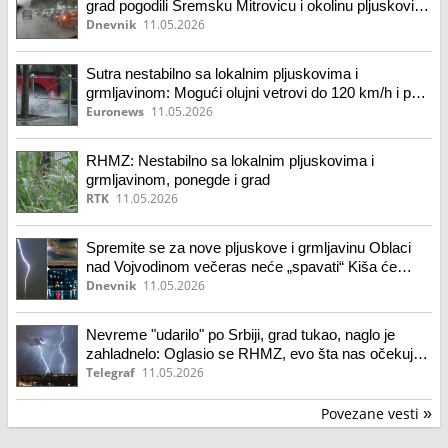
grad pogodili Sremsku Mitrovicu i okolinu pljuskovi
se očekuje celoj u Vojvodini
Dnevnik
11.05.2026
Sutra nestabilno sa lokalnim pljuskovima i
grmljavinom: Mogući olujni vetrovi do 120 km/h i pad
temperature
Euronews
11.05.2026
RHMZ: Nestabilno sa lokalnim pljuskovima i
grmljavinom, ponegde i grad
RTK
11.05.2026
Spremite se za nove pljuskove i grmljavinu Oblaci
nad Vojvodinom večeras neće „spavati“ Kiša će
padati čitavu noć Posle današnje prve superćelije i
Dnevnik
11.05.2026
potopa RHMZ za sutra najavljuje još opasnije
nevreme
Nevreme "udarilo" po Srbiji, grad tukao, naglo je
zahladnelo: Oglasio se RHMZ, evo šta nas očekuje
tokom noći
Telegraf
11.05.2026
Povezane vesti
»