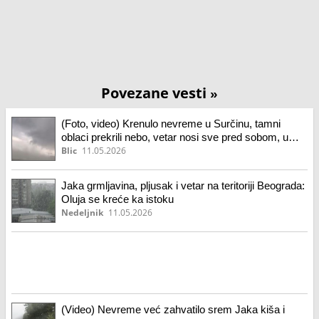
Povezane vesti
»
(Foto, video) Krenulo nevreme u Surčinu, tamni
oblaci prekrili nebo, vetar nosi sve pred sobom, u
centru Beograda tutnji grmljavina
Blic
11.05.2026
Jaka grmljavina, pljusak i vetar na teritoriji Beograda:
Oluja se kreće ka istoku
Nedeljnik
11.05.2026
(Video) Nevreme već zahvatilo srem Jaka kiša i