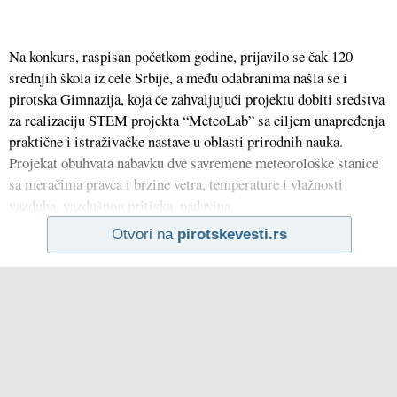
Na konkurs, raspisan početkom godine, prijavilo se čak 120
srednjih škola iz cele Srbije, a među odabranima našla se i
pirotska Gimnazija, koja će zahvaljujući projektu dobiti sredstva
za realizaciju STEM projekta “MeteoLab” sa ciljem unapređenja
praktične i istraživačke nastave u oblasti prirodnih nauka.
Projekat obuhvata nabavku dve savremene meteorološke stanice
sa meračima pravca i brzine vetra, temperature i vlažnosti
vazduha, vazdušnog pritiska, padavina,
Otvori na
pirotskevesti.rs