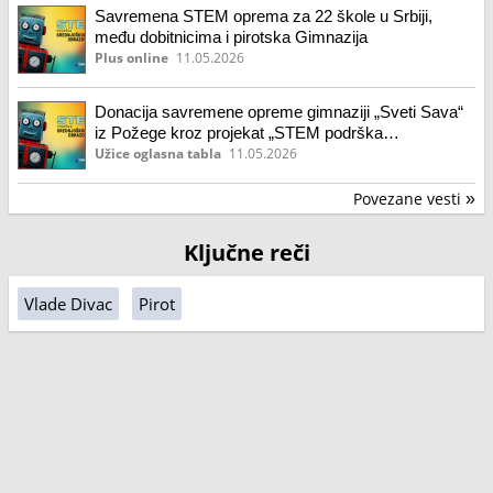
Savremena STEM oprema za 22 škole u Srbiji,
među dobitnicima i pirotska Gimnazija
Plus online
11.05.2026
Donacija savremene opreme gimnaziji „Sveti Sava“
iz Požege kroz projekat „STEM podrška
srednjoškolskom obrazovanju u Srbiji“
Užice oglasna tabla
11.05.2026
Povezane vesti
»
Ključne reči
Vlade Divac
Pirot