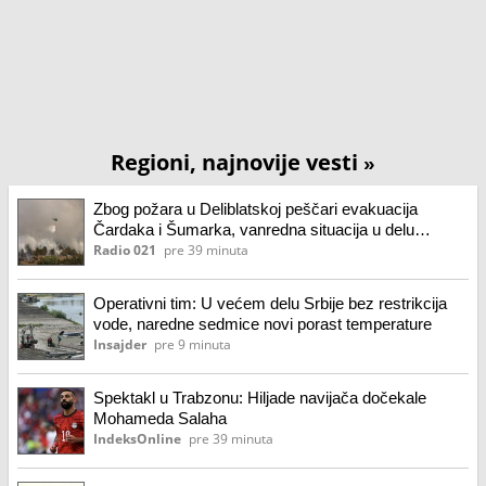
Regioni, najnovije vesti
»
Zbog požara u Deliblatskoj peščari evakuacija
Čardaka i Šumarka, vanredna situacija u delu
opštine Kovin
Radio 021
pre 39 minuta
Operativni tim: U većem delu Srbije bez restrikcija
vode, naredne sedmice novi porast temperature
Insajder
pre 9 minuta
Spektakl u Trabzonu: Hiljade navijača dočekale
Mohameda Salaha
IndeksOnline
pre 39 minuta