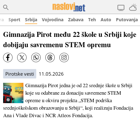
ra
Sport
Srbija
Vojvodina
Zabava
Teh
Auto
Putovanja
Gimnazija Pirot među 22 škole u Srbiji koje
dobijaju savremenu STEM opremu
Pirotske vesti
11.05.2026
Gimnazija Pirot jedna je od 22 srednje škole u Srbiji
koje su odabrane za donaciju savremene STEM
opreme u okviru projekta „STEM podrška
srednjoškolskom obrazovanju u Srbiji“, koji realizuju Fondacija
Ana i Vlade Divac i NCR Atleos Fondacija.