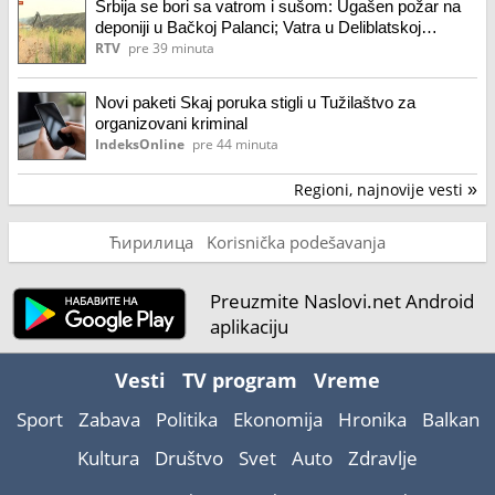
Srbija se bori sa vatrom i sušom: Ugašen požar na
deponiji u Bačkoj Palanci; Vatra u Deliblatskoj
peščari zahvatila više od 700 hektara
RTV
pre 39 minuta
Novi paketi Skaj poruka stigli u Tužilaštvo za
organizovani kriminal
IndeksOnline
pre 44 minuta
Regioni, najnovije vesti
»
Ћирилица
Korisnička podešavanja
Preuzmite Naslovi.net Android
aplikaciju
Vesti
TV program
Vreme
Sport
Zabava
Politika
Ekonomija
Hronika
Balkan
Kultura
Društvo
Svet
Auto
Zdravlje