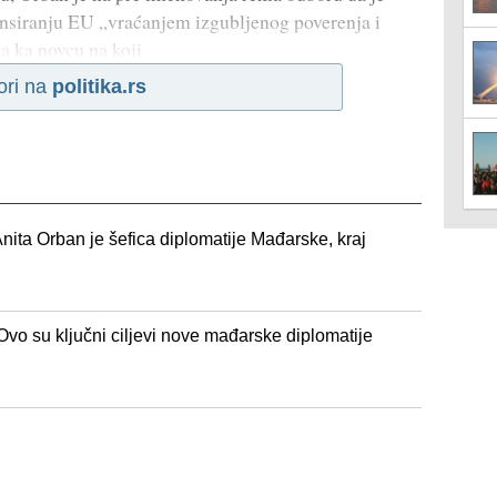
nansiranju EU „vraćanjem izgubljenog poverenja i
a ka novcu na koji
ori na
politika.rs
nita Orban je šefica diplomatije Mađarske, kraj
Ovo su ključni ciljevi nove mađarske diplomatije