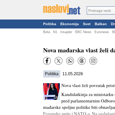
Politika
Ekonomija
Svet
Balkan
Dr
Beta
N1
Insajder
BBC News
Euronews
B
Nova mađarska vlast želi 
Politika
11.05.2026
Nova vlast želi povratak pris
Kandidatkinja za ministarku 
pred parlamentarnim Odborom
mađarske spoljne politike biti obnavlj
Evropske unije i NATO-a. Na saslušanj