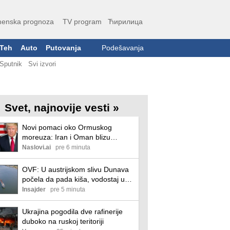
enska prognoza
TV program
Ћирилица
Teh
Auto
Putovanja
Podešavanja
Sputnik
Svi izvori
Svet, najnovije vesti »
Novi pomaci oko Ormuskog
moreuza: Iran i Oman blizu
privremenog sporazuma
Naslovi.ai
pre 6 minuta
OVF: U austrijskom slivu Dunava
počela da pada kiša, vodostaj u
Mađarskoj trenutno stabilan
Insajder
pre 5 minuta
Ukrajina pogodila dve rafinerije
duboko na ruskoj teritoriji