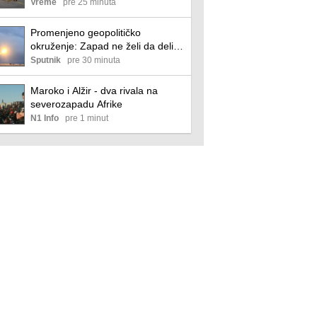
Vreme
pre 25 minuta
Promenjeno geopolitičko
okruženje: Zapad ne želi da deli
oružje sa Ukrajinom
Sputnik
pre 30 minuta
Maroko i Alžir - dva rivala na
severozapadu Afrike
N1 Info
pre 1 minut