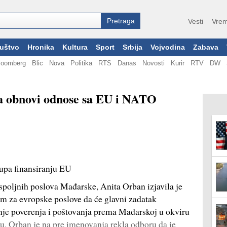
Vesti
Vrem
uštvo
Hronika
Kultura
Sport
Srbija
Vojvodina
Zabava
loomberg
Blic
Nova
Politika
RTS
Danas
Novosti
Kurir
RTV
DW
da obnovi odnose sa EU i NATO
tupa finansiranju EU
spoljnih poslova Mađarske, Anita Orban izjavila je
 za evropske poslove da će glavni zadatak
anje poverenja i poštovanja prema Mađarskoj u okviru
u, Orban je na pre imenovanja rekla odboru da je