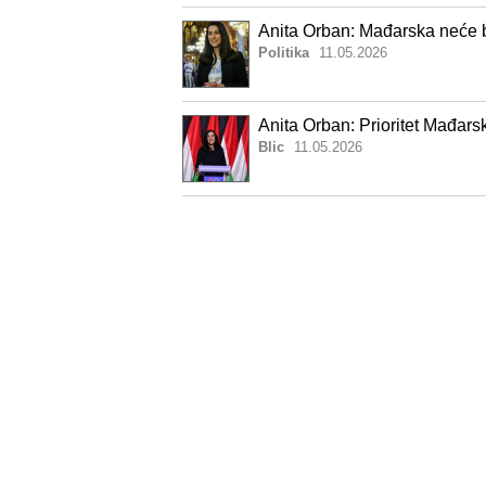
Anita Orban: Mađarska neće 
Politika
11.05.2026
Anita Orban: Prioritet Mađar
Blic
11.05.2026