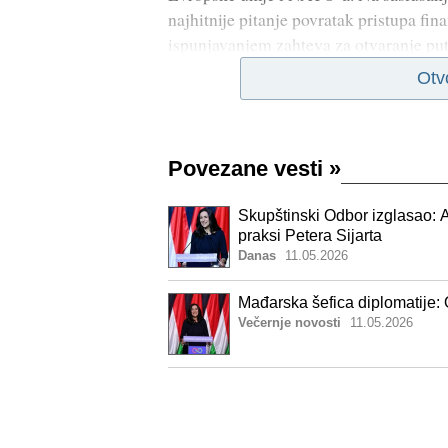
najhitnije pitanje povratak pristupa fi
ispunjavanjem zahteva za otvaranje put
Otv
Povezane vesti
»
Skupštinski Odbor izglasao: A
praksi Petera Sijarta
Danas
11.05.2026
Mađarska šefica diplomatije: 
Večernje novosti
11.05.2026