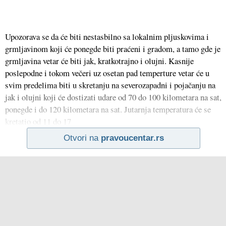
Upozorava se da će biti nestasbilno sa lokalnim pljuskovima i
grmljavinom koji će ponegde biti praćeni i gradom, a tamo gde je
grmljavina vetar će biti jak, kratkotrajno i olujni. Kasnije
poslepodne i tokom večeri uz osetan pad temperture vetar će u
svim predelima biti u skretanju na severozapadni i pojačanju na
jak i olujni koji će dostizati udare od 70 do 100 kilometara na sat,
ponegde i do 120 kilometara na sat. Jutarnja temperatura će se
kretatio od 11 do 17
Otvori na
pravoucentar.rs