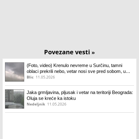
Povezane vesti
»
(Foto, video) Krenulo nevreme u Surčinu, tamni
oblaci prekrili nebo, vetar nosi sve pred sobom, u
centru Beograda tutnji grmljavina
Blic
11.05.2026
Jaka grmljavina, pljusak i vetar na teritoriji Beograda:
Oluja se kreće ka istoku
Nedeljnik
11.05.2026