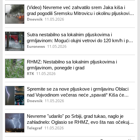
(Video) Nevreme već zahvatilo srem Jaka kiša i
grad pogodili Sremsku Mitrovicu i okolinu pljuskovi
se očekuje celoj u Vojvodini
Dnevnik
11.05.2026
Sutra nestabilno sa lokalnim pljuskovima i
grmljavinom: Mogući olujni vetrovi do 120 km/h i pad
temperature
Euronews
11.05.2026
RHMZ: Nestabilno sa lokalnim pljuskovima i
grmljavinom, ponegde i grad
RTK
11.05.2026
Spremite se za nove pljuskove i grmljavinu Oblaci
nad Vojvodinom večeras neće „spavati“ Kiša će
padati čitavu noć Posle današnje prve superćelije i
Dnevnik
11.05.2026
potopa RHMZ za sutra najavljuje još opasnije
nevreme
Nevreme "udarilo" po Srbiji, grad tukao, naglo je
zahladnelo: Oglasio se RHMZ, evo šta nas očekuje
tokom noći
Telegraf
11.05.2026