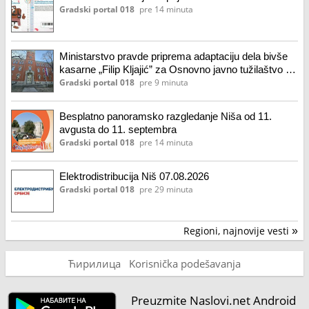
Gradski portal 018
pre 14 minuta
Ministarstvo pravde priprema adaptaciju dela bivše
kasarne „Filip Kljajić” za Osnovno javno tužilaštvo u
Nišu
Gradski portal 018
pre 9 minuta
Besplatno panoramsko razgledanje Niša od 11.
avgusta do 11. septembra
Gradski portal 018
pre 14 minuta
Elektrodistribucija Niš 07.08.2026
Gradski portal 018
pre 29 minuta
Regioni, najnovije vesti
»
Ћирилица
Korisnička podešavanja
Preuzmite Naslovi.net Android