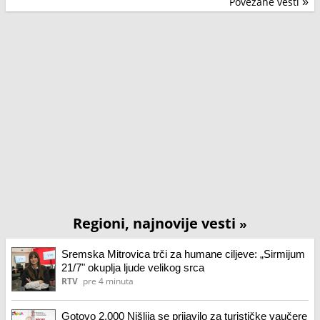
Povezane vesti
»
Regioni, najnovije vesti
»
Sremska Mitrovica trči za humane ciljeve: „Sirmijum
21/7" okuplja ljude velikog srca
RTV
pre 4 minuta
Gotovo 2.000 Nišlija se prijavilo za turističke vaučere