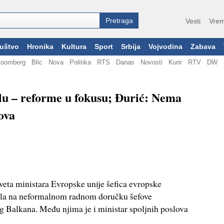
Vesti
Vrem
uštvo
Hronika
Kultura
Sport
Srbija
Vojvodina
Zabava
loomberg
Blic
Nova
Politika
RTS
Danas
Novosti
Kurir
RTV
DW
lu – reforme u fokusu; Đurić: Nema
ova
veta ministara Evropske unije šefica evropske
ila na neformalnom radnom doručku šefove
 Balkana. Među njima je i ministar spoljnih poslova