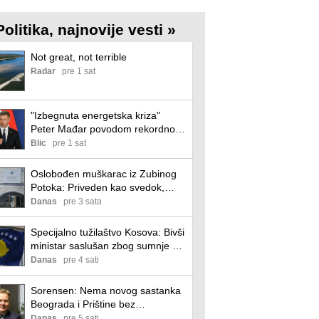
Politika, najnovije vesti »
Not great, not terrible
Radar
pre 1 sat
"Izbegnuta energetska kriza"
Peter Mađar povodom rekordno
niskog vodostaja Dunava:
Blic
pre 1 sat
Oprezno smo optimistični
Oslobođen muškarac iz Zubinog
Potoka: Priveden kao svedok,
protiv njega pokrenut postupak
Danas
pre 3 sata
zbog lažnog iskaza
Specijalno tužilaštvo Kosova: Bivši
ministar saslušan zbog sumnje na
zloupotrebu službenog položaja
Danas
pre 4 sati
Sorensen: Nema novog sastanka
Beograda i Prištine bez
spremnosti za dogovor
Danas
pre 5 sati