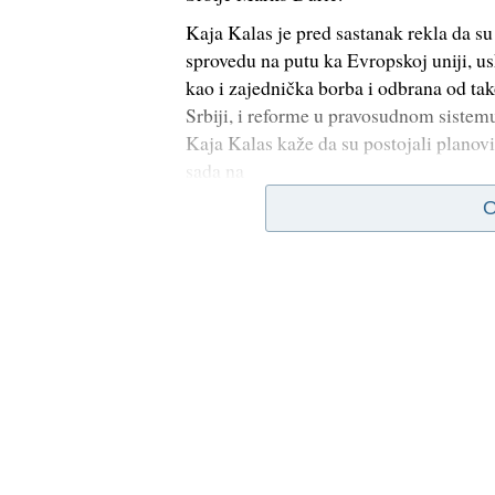
Kaja Kalas je pred sastanak rekla da su
sprovedu na putu ka Evropskoj uniji, u
kao i zajednička borba i odbrana od tako
Srbiji, i reforme u pravosudnom sistemu 
Kaja Kalas kaže da su postojali planovi 
sada na
O