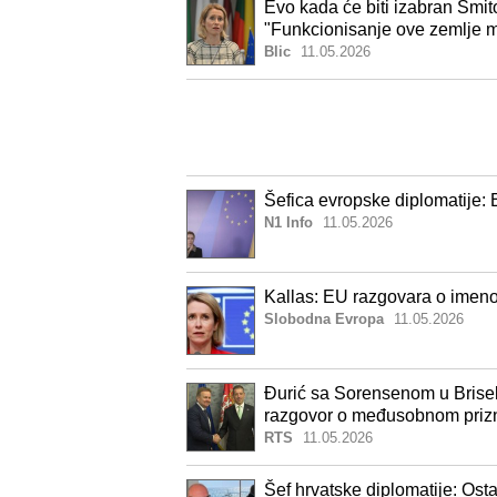
Evo kada će biti izabran Šmit
"Funkcionisanje ove zemlje m
Blic
11.05.2026
Šefica evropske diplomatije: 
N1 Info
11.05.2026
Kallas: EU razgovara o imen
Slobodna Evropa
11.05.2026
Đurić sa Sorensenom u Briselu
razgovor o međusobnom priz
RTS
11.05.2026
Šef hrvatske diplomatije: Ost