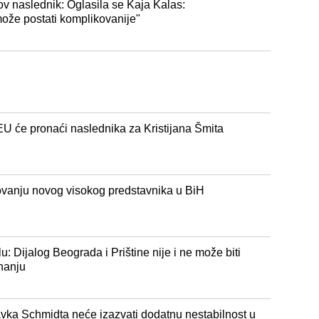
ov naslednik: Oglasila se Kaja Kalas:
ože postati komplikovanije"
EU će pronaći naslednika za Kristijana Šmita
ovanju novog visokog predstavnika u BiH
: Dijalog Beograda i Prištine nije i ne može biti
nanju
avka Schmidta neće izazvati dodatnu nestabilnost u