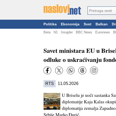
Politika
Ekonomija
Svet
Balkan
Dr
Beta
N1
Insajder
BBC News
Euronews
B
Savet ministara EU u Brise
odluke o uskraćivanju fond
RTS
11.05.2026
U Briselu je uoči sastanka Sa
diplomatije Kaja Kalas okup
diplomatija zemalja Zapadnog
Srbije Marko Đurić.