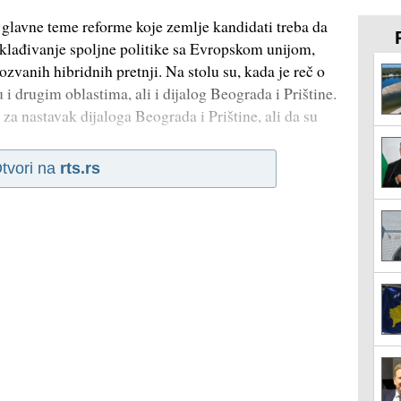
 glavne teme reforme koje zemlje kandidati treba da
sklađivanje spoljne politike sa Evropskom unijom,
zvanih hibridnih pretnji. Na stolu su, kada je reč o
i drugim oblastima, ali i dijalog Beograda i Prištine.
za nastavak dijaloga Beograda i Prištine, ali da su
tvori na
rts.rs