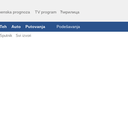
enska prognoza
TV program
Ћирилица
Teh
Auto
Putovanja
Podešavanja
Sputnik
Svi izvori