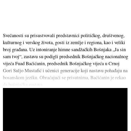
Svečanosti su prisustvovali predstavnici političkog, društvenog,
kulturnog i verskog života, gosti iz zemlje i regiona, kao i veliki
broj građana. Uz intoniranje himne sandžačkih Bošnjaka „Ja sin
sam tvoj“, zastavu su podigli predsednik Bošnjačkog nacionalnog
vijeća Fuad Baćićanin, predsednik Bošnjačkog vijeća u Crnoj
Gori Suljo Mustafić i učenici generacije koji nastavu pohađaju na
bosanskom jeziku. Obraćajući se prisutnima, Baćićanin je rekao
da bošnjačka zastava