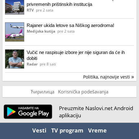
privremenih prištinskih institucija
RTV
pre 2 sata
Rajaner ukida letove sa Niškog aerodroma!
Medijska kutija
pre 2 sata
Vučić ne raspisuje izbore jer nije siguran da će ih
dobiti
Radar
pre 8 sati
Politika, najnovije vesti
»
Ћирилица
Korisnička podešavanja
Preuzmite Naslovi.net Android
aplikaciju
Vesti
TV program
Vreme