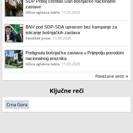
SDP Priboj čestitao Dan bošnjačke nacionalne
zastave
Užice oglasna tabla
11.05.2026
BNV pod SDP-SDA upravom bez kampanje za
isticanje bošnjačkih zastava
Sandžak press
11.05.2026
Podignuta bošnjačka zastava u Prijepolju povodom
nacionalnog praznika
Užice oglasna tabla
11.05.2026
Povezane vesti
»
Ključne reči
Crna Gora