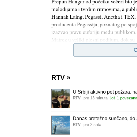
Prepun Hangar od početka večeri bio j
melodijama i tvrdim ritmovima, a publ
Hannah Laing, Pegassi, Anetha i TEX. 
producenta Pegassija, poznatog po spoju
izazvao pravu euforiju među publikom. N
Matrez u veliki plesni podijum, dok su
O
RTV
»
U Srbiji aktivno pet požara, n
RTV
pre 13 minuta
još 1 povezan
Danas pretežno sunčano, do 
RTV
pre 2 sata