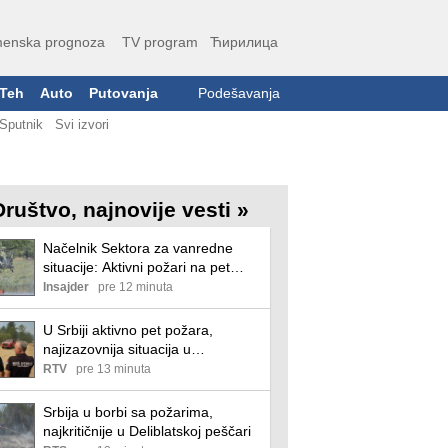
enska prognoza
TV program
Ћирилица
Teh
Auto
Putovanja
Podešavanja
Sputnik
Svi izvori
Društvo, najnovije vesti »
Načelnik Sektora za vanredne
situacije: Aktivni požari na pet
lokacija, najizazovnije na
Insajder
pre 12 minuta
Deliblatskoj peščari
U Srbiji aktivno pet požara,
najizazovnija situacija u
Deliblatskoj peščari
RTV
pre 13 minuta
Srbija u borbi sa požarima,
najkritičnije u Deliblatskoj peščari