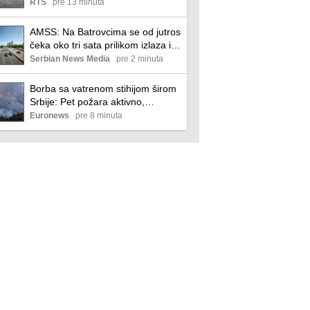
RTS
pre 13 minuta
AMSS: Na Batrovcima se od jutros
čeka oko tri sata prilikom izlaza iz
Srbije
Serbian News Media
pre 2 minuta
Borba sa vatrenom stihijom širom
Srbije: Pet požara aktivno,
Deliblatska peščara najugroženija
Euronews
pre 8 minuta