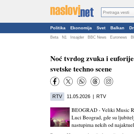
Politika
Ekonomija
Svet
Balkan
Dr
Beta
N1
Insajder
BBC News
Euronews
B
Noć tvrdog zvuka i euforij
svetske techno scene
RTV
11.05.2026 | RTV
BEOGRAD - Veliki Music Rea
Luci Beograd, gde su ljubitelj
nastupima nekih od najaktuel