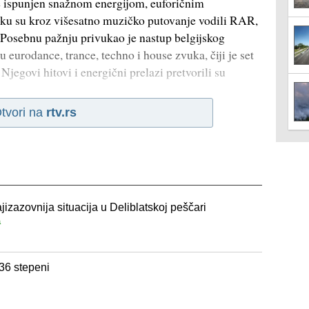
e ispunjen snažnom energijom, euforičnim
iku su kroz višesatno muzičko putovanje vodili RAR,
Posebnu pažnju privukao je nastup belgijskog
 eurodance, trance, techno i house zvuka, čiji je set
jegovi hitovi i energični prelazi pretvorili su
tvori na
rtv.rs
ajizazovnija situacija u Deliblatskoj peščari
a
36 stepeni