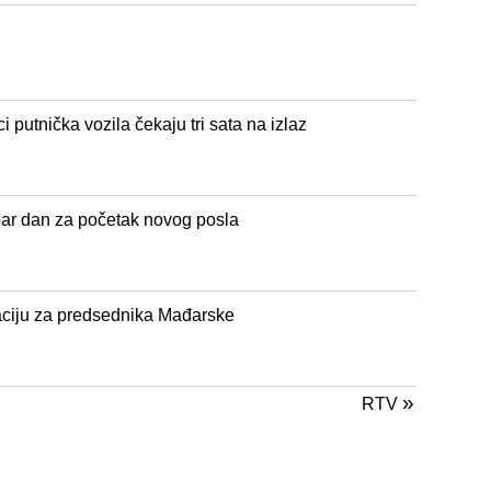
putnička vozila čekaju tri sata na izlaz
obar dan za početak novog posla
aciju za predsednika Mađarske
»
RTV