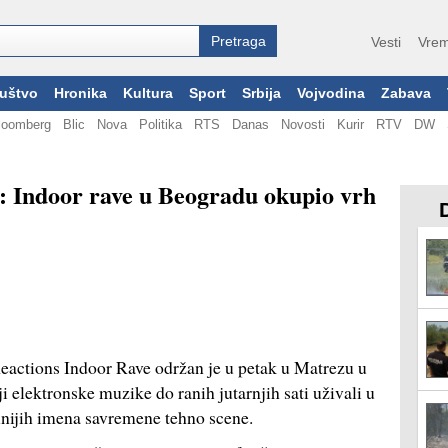
Vesti
Vrem
uštvo
Hronika
Kultura
Sport
Srbija
Vojvodina
Zabava
loomberg
Blic
Nova
Politika
RTS
Danas
Novosti
Kurir
RTV
DW
e: Indoor rave u Beogradu okupio vrh
ctions Indoor Rave održan je u petak u Matrezu u
i elektronske muzike do ranih jutarnjih sati uživali u
nijih imena savremene tehno scene.