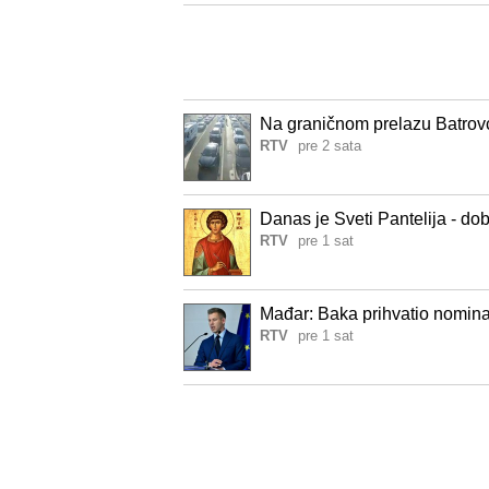
Na graničnom prelazu Batrovci 
RTV
pre 2 sata
Danas je Sveti Pantelija - d
RTV
pre 1 sat
Mađar: Baka prihvatio nomin
RTV
pre 1 sat