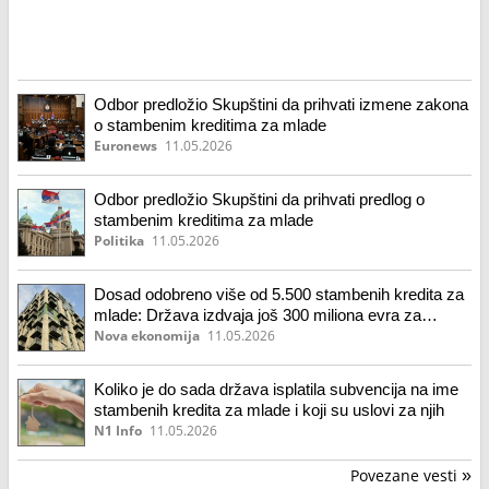
Odbor predložio Skupštini da prihvati izmene zakona
o stambenim kreditima za mlade
Euronews
11.05.2026
Odbor predložio Skupštini da prihvati predlog o
stambenim kreditima za mlade
Politika
11.05.2026
Dosad odobreno više od 5.500 stambenih kredita za
mlade: Država izdvaja još 300 miliona evra za
subvencionisanje
Nova ekonomija
11.05.2026
Koliko je do sada država isplatila subvencija na ime
stambenih kredita za mlade i koji su uslovi za njih
N1 Info
11.05.2026
Povezane vesti
»