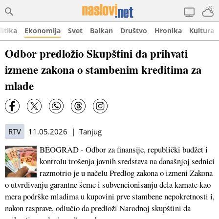
litika
Ekonomija
Svet
Balkan
Društvo
Hronika
Kultura
Odbor predložio Skupštini da prihvati
izmene zakona o stambenim kreditima za
mlade
RTV
11.05.2026 | Tanjug
BEOGRAD - Odbor za finansije, republički budžet i
kontrolu trošenja javnih sredstava na današnjoj sednici
razmotrio je u načelu Predlog zakona o izmeni Zakona
o utvrđivanju garantne šeme i subvencionisanju dela kamate kao
mera podrške mladima u kupovini prve stambene nepokretnosti i,
nakon rasprave, odlučio da predloži Narodnoj skupštini da