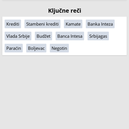
Ključne reči
Krediti
Stambeni krediti
Kamate
Banka Inteza
Vlada Srbije
Budžet
Banca Intesa
Srbijagas
Paraćin
Boljevac
Negotin