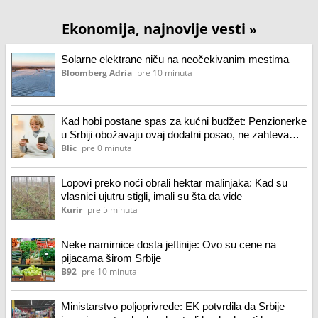
Ekonomija, najnovije vesti
»
Solarne elektrane niču na neočekivanim mestima
Bloomberg Adria
pre 10 minuta
Kad hobi postane spas za kućni budžet: Penzionerke
u Srbiji obožavaju ovaj dodatni posao, ne zahteva
velika ulaganja, a zarada dobra
Blic
pre 0 minuta
Lopovi preko noći obrali hektar malinjaka: Kad su
vlasnici ujutru stigli, imali su šta da vide
Kurir
pre 5 minuta
Neke namirnice dosta jeftinije: Ovo su cene na
pijacama širom Srbije
B92
pre 10 minuta
Ministarstvo poljoprivrede: EK potvrdila da Srbije