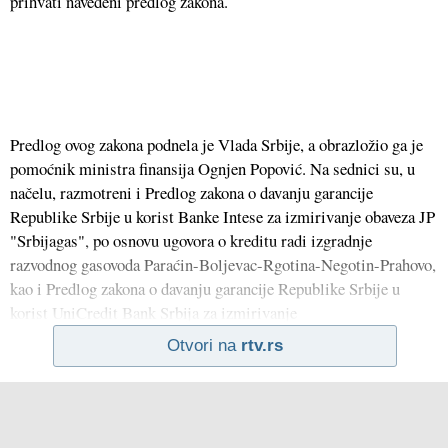
prihvati navedeni predlog zakona.
Predlog ovog zakona podnela je Vlada Srbije, a obrazložio ga je
pomoćnik ministra finansija Ognjen Popović. Na sednici su, u
načelu, razmotreni i Predlog zakona o davanju garancije
Republike Srbije u korist Banke Intese za izmirivanje obaveza JP
"Srbijagas", po osnovu ugovora o kreditu radi izgradnje
razvodnog gasovoda Paraćin-Boljevac-Rgotina-Negotin-Prahovo,
kao i Predlog zakona o davanju garancije Republike Srbije u
korist UniCredit Bank Srbija za izmirivanje
Otvori na
rtv.rs