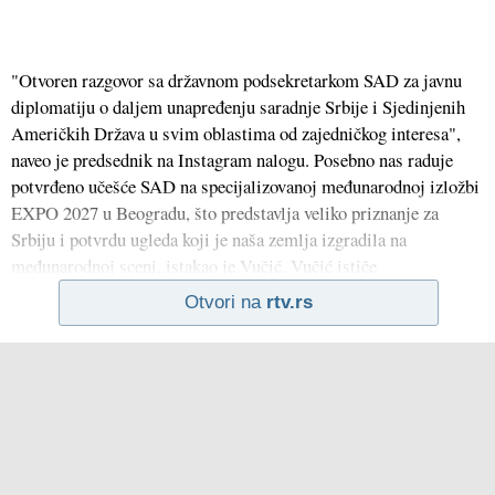
"Otvoren razgovor sa državnom podsekretarkom SAD za javnu
diplomatiju o daljem unapređenju saradnje Srbije i Sjedinjenih
Američkih Država u svim oblastima od zajedničkog interesa",
naveo je predsednik na Instagram nalogu. Posebno nas raduje
potvrđeno učešće SAD na specijalizovanoj međunarodnoj izložbi
EXPO 2027 u Beogradu, što predstavlja veliko priznanje za
Srbiju i potvrdu ugleda koji je naša zemlja izgradila na
međunarodnoj sceni, istakao je Vučić. Vučić ističe
Otvori na
rtv.rs