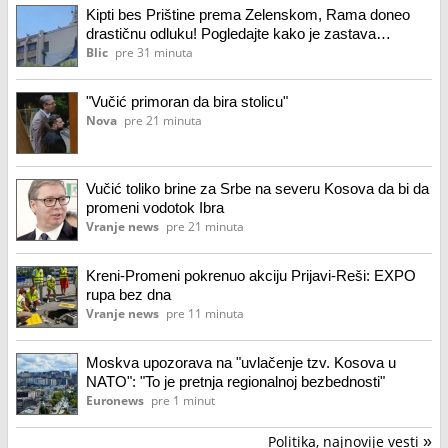
Kipti bes Prištine prema Zelenskom, Rama doneo
drastičnu odluku! Pogledajte kako je zastava
Ukrajine skinuta sa zgrade u centru grada (video)
Blic
pre 31 minuta
"Vučić primoran da bira stolicu"
Nova
pre 21 minuta
Vučić toliko brine za Srbe na severu Kosova da bi da
promeni vodotok Ibra
Vranje news
pre 21 minuta
Kreni-Promeni pokrenuo akciju Prijavi-Reši: EXPO
rupa bez dna
Vranje news
pre 11 minuta
Moskva upozorava na "uvlačenje tzv. Kosova u
NATO": "To je pretnja regionalnoj bezbednosti"
Euronews
pre 1 minut
Politika, najnovije vesti
»