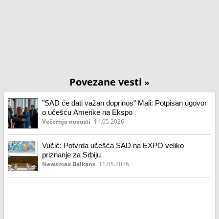
Povezane vesti
»
"SAD će dati važan doprinos" Mali: Potpisan ugovor
o učešću Amerike na Ekspo
Večernje novosti
11.05.2026
Vučić: Potvrda učešća SAD na EXPO veliko
priznanje za Srbiju
Newsmax Balkans
11.05.2026