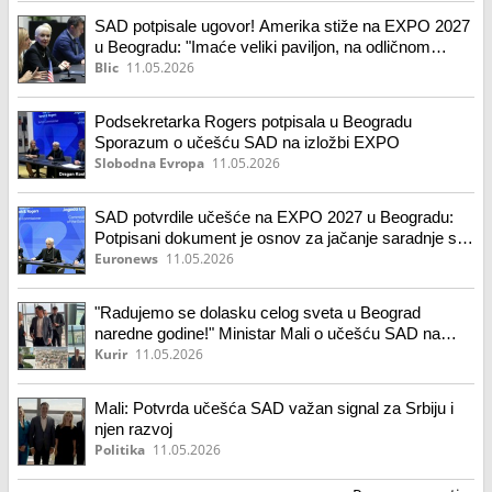
SAD potpisale ugovor! Amerika stiže na EXPO 2027
u Beogradu: "Imaće veliki paviljon, na odličnom
mestu" (foto)
Blic
11.05.2026
Podsekretarka Rogers potpisala u Beogradu
Sporazum o učešću SAD na izložbi EXPO
Slobodna Evropa
11.05.2026
SAD potvrdile učešće na EXPO 2027 u Beogradu:
Potpisani dokument je osnov za jačanje saradnje sa
Srbijom
Euronews
11.05.2026
"Radujemo se dolasku celog sveta u Beograd
naredne godine!" Ministar Mali o učešću SAD na
Ekspu 2027
Kurir
11.05.2026
Mali: Potvrda učešća SAD važan signal za Srbiju i
njen razvoj
Politika
11.05.2026