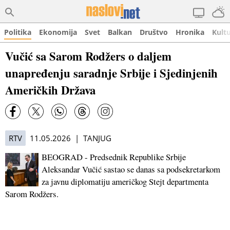
Politika
Ekonomija
Svet
Balkan
Društvo
Hronika
Kult
Vučić sa Sarom Rodžers o daljem
unapređenju saradnje Srbije i Sjedinjenih
Američkih Država
RTV
11.05.2026 | TANJUG
BEOGRAD - Predsednik Republike Srbije
Aleksandar Vučić sastao se danas sa podsekretarkom
za javnu diplomatiju američkog Stejt departmenta
Sarom Rodžers.