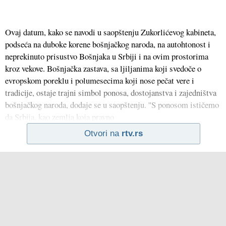
Ovaj datum, kako se navodi u saopštenju Zukorlićevog kabineta,
podseća na duboke korene bošnjačkog naroda, na autohtonost i
neprekinuto prisustvo Bošnjaka u Srbiji i na ovim prostorima
kroz vekove. Bošnjačka zastava, sa ljiljanima koji svedoče o
evropskom poreklu i polumesecima koji nose pečat vere i
tradicije, ostaje trajni simbol ponosa, dostojanstva i zajedništva
bošnjačkog naroda, dodaje se u saopštenju. ''S ponosom ističemo
da Srbija, kao zemlja koja pravno
Otvori na
rtv.rs