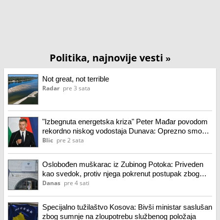
Politika, najnovije vesti
»
Not great, not terrible
Radar
pre 3 sata
"Izbegnuta energetska kriza" Peter Mađar povodom
rekordno niskog vodostaja Dunava: Oprezno smo
optimistični
Blic
pre 2 sata
Oslobođen muškarac iz Zubinog Potoka: Priveden
kao svedok, protiv njega pokrenut postupak zbog
lažnog iskaza
Danas
pre 4 sati
Specijalno tužilaštvo Kosova: Bivši ministar saslušan
zbog sumnje na zloupotrebu službenog položaja