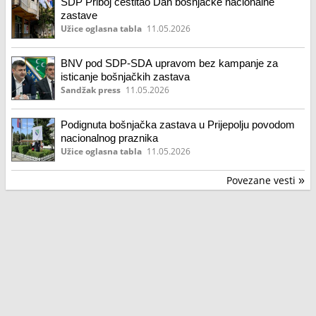
SDP Priboj čestitao Dan bošnjačke nacionalne
zastave
Užice oglasna tabla
11.05.2026
BNV pod SDP-SDA upravom bez kampanje za
isticanje bošnjačkih zastava
Sandžak press
11.05.2026
Podignuta bošnjačka zastava u Prijepolju povodom
nacionalnog praznika
Užice oglasna tabla
11.05.2026
Povezane vesti
»