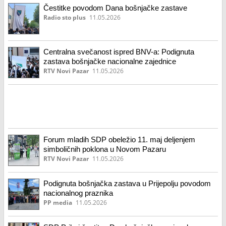
Čestitke povodom Dana bošnjačke zastave
Radio sto plus
11.05.2026
Centralna svečanost ispred BNV-a: Podignuta
zastava bošnjačke nacionalne zajednice
RTV Novi Pazar
11.05.2026
Forum mladih SDP obeležio 11. maj deljenjem
simboličnih poklona u Novom Pazaru
RTV Novi Pazar
11.05.2026
Podignuta bošnjačka zastava u Prijepolju povodom
nacionalnog praznika
PP media
11.05.2026