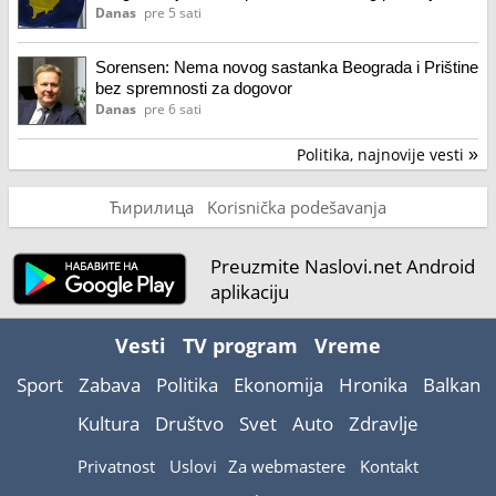
Danas
pre 5 sati
Sorensen: Nema novog sastanka Beograda i Prištine
bez spremnosti za dogovor
Danas
pre 6 sati
Politika, najnovije vesti
»
Ћирилица
Korisnička podešavanja
Preuzmite Naslovi.net Android
aplikaciju
Vesti
TV program
Vreme
Sport
Zabava
Politika
Ekonomija
Hronika
Balkan
Kultura
Društvo
Svet
Auto
Zdravlje
Privatnost
Uslovi
Za webmastere
Kontakt