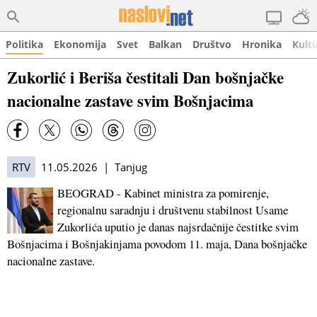
Politika
Ekonomija
Svet
Balkan
Društvo
Hronika
Kult
Zukorlić i Beriša čestitali Dan bošnjačke
nacionalne zastave svim Bošnjacima
RTV
11.05.2026 | Tanjug
BEOGRAD - Kabinet ministra za pomirenje,
regionalnu saradnju i društvenu stabilnost Usame
Zukorlića uputio je danas najsrdačnije čestitke svim
Bošnjacima i Bošnjakinjama povodom 11. maja, Dana bošnjačke
nacionalne zastave.