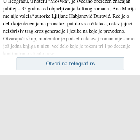
U Beogradu, u hotelu "Mosvka", je svečano obeležen značajan
jubilej – 35 godina od objavljivanja kultnog romana „Ana Marija
me nije volela“ autorke Ljiljane Habjanović Đurović. Reč je o
delu koje decenijama pronalazi put do srca čitalaca, ostavljajući
neizbrisiv trag kroz generacije i jezike na koje je prevedeno.
Otvarajući skup, moderator je podsetio da ovaj roman nije samo
još jedna knjiga u nizu, već delo koje je tokom tri i po decenije
kontinuirano sticalo nove
Otvori na
telegraf.rs