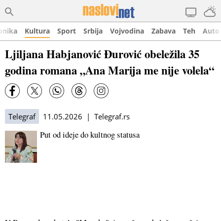
onika
Kultura
Sport
Srbija
Vojvodina
Zabava
Teh
Auto
Ljiljana Habjanović Đurović obeležila 35
godina romana „Ana Marija me nije volela“
Telegraf
11.05.2026 | Telegraf.rs
Put od ideje do kultnog statusa