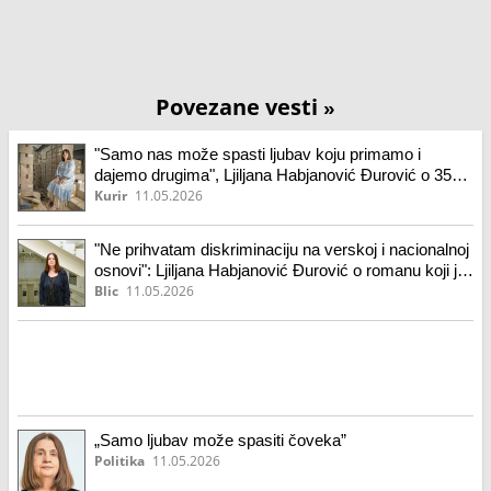
Povezane vesti
»
"Samo nas može spasti ljubav koju primamo i
dajemo drugima", Ljiljana Habjanović Đurović o 35
godina od prvog izdanja romana "Ana Marija me nije
Kurir
11.05.2026
volela"
"Ne prihvatam diskriminaciju na verskoj i nacionalnoj
osnovi": Ljiljana Habjanović Đurović o romanu koji je
nastao iz ličnog iskustva
Blic
11.05.2026
„Samo ljubav može spasiti čoveka”
Politika
11.05.2026