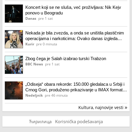
Koncert koji se ne sluša, već proživljava: Nik Kejv
ponovo u Beogradu
Danas
pre 1 sat
Nekada je bila zvezda, a onda se uništila plastičnim
operacijama i narkoticima: Ovako danas izgleda
Danijela
Kurir
pre 0 minuta
Zbog čega je Salah izabrao turski Trabzon
BBC News
pre 1 sat
„Odiseja“ obara rekorde: 150.000 gledalaca u Srbiji i
Crnog Gori, produženo prikazivanje u IMAX formatu
(VIDEO)
Nedeljnik
pre 46 minuta
Kultura, najnovije vesti
»
Ћирилица
Korisnička podešavanja