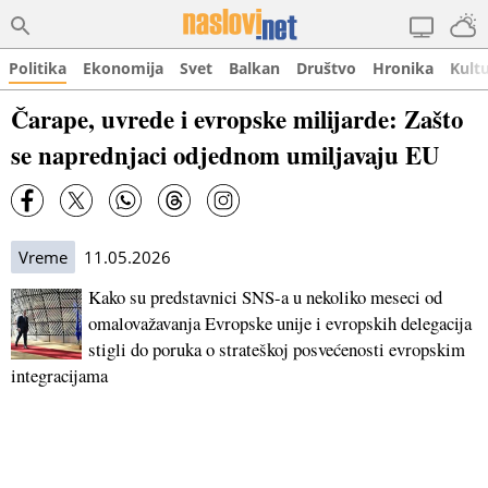
Politika
Ekonomija
Svet
Balkan
Društvo
Hronika
Kult
Čarape, uvrede i evropske milijarde: Zašto
se naprednjaci odjednom umiljavaju EU
Vreme
11.05.2026
Kako su predstavnici SNS-a u nekoliko meseci od
omalovažavanja Evropske unije i evropskih delegacija
stigli do poruka o strateškoj posvećenosti evropskim
integracijama