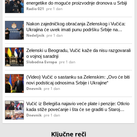
energetike do moguće proizvodnje dronova u Srbiji
Radio 021
pre 1 dan
Nakon zajedničkog obraćanja Zelenskog i Vučića:
Ukrajina će uvek imati punu podršku Srbije na
njenom evropskom putu, nismo razgovarali o vojnoj
Nedeljnik
pre 1 dan
saradnji
Zelenski u Beogradu, Vučić kaže da nisu razgovarali
o vojnoj saradnji
Slobodna Evropa
pre 1 dan
(Video) Vučić o sastanku sa Zelenskim: „Ovo će biti
novi podsticaj odnosima Srbije i Ukrajine“
Dnevnik
pre 1 dan
Vučić iz Belegiša najavio veće plate i penzije: Otkrio
kada stiže povećanje i šta će se graditi u Staroj
Pazovi
Dnevnik
pre 1 dan
Ključne reči