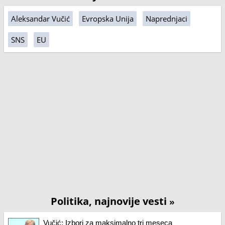
Aleksandar Vučić
Evropska Unija
Naprednjaci
SNS
EU
Politika, najnovije vesti
»
Vučić: Izbori za maksimalno tri meseca