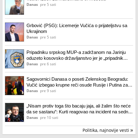
Danas
pre 5 sati
Grbović (PSG): Licemerje Vučića o prijateljstvu sa
Ukrajinom
Danas
pre 5 sati
Pripadniku srpskog MUP-a zadržanom na Jarinju
oduzeto kosovsko državljanstvo jer je „pripadnik
policijskih snaga druge države“
Danas
pre 6 sati
Sagovornici Danasa o poseti Zelenskog Beogradu:
Vučić izbegao krupne reči osude Rusije i Putina za
rat i zločine u Ukrajini
Danas
pre 9 sati
„Nisam protiv toga što bacaju jaja, ali žalim što neće
da se sastanu“: Kurti reagovao na incident na sednici
parlamenta
Danas
pre 10 sati
Politika, najnovije vesti
»