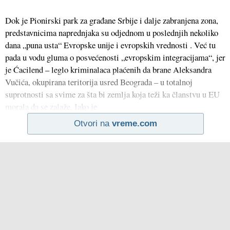
Dok je Pionirski park za građane Srbije i dalje zabranjena zona,
predstavnicima naprednjaka su odjednom u poslednjih nekoliko
dana „puna usta“ Evropske unije i evropskih vrednosti . Već tu
pada u vodu gluma o posvećenosti „evropskim integracijama“, jer
je Ćacilend – leglo kriminalaca plaćenih da brane Aleksandra
Vučića, okupirana teritorija usred Beograda – u totalnoj
suprotnosti sa svime za šta bi zemlja koja teži ka članstvu u EU
morala da se zalaže. Iako je
Otvori na
vreme.com