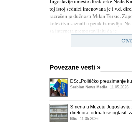
Jugoslavije umesto direktorke Nede Kn
toj istoj sednici imenovana je i v.d. di
razrešen je dužnosti Milan Terzić. Zap
kolektivu saznali u petak iz medija. Ne
sa interneta pretpostavljaju da je
Otvo
Povezane vesti
»
DS: „Političko preuzimanje kul
Serbian News Media
11.05.2026
Smena u Muzeju Jugoslavije:
direktora, odmah se oglasili 
Blic
11.05.2026