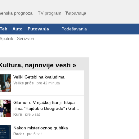
enska prognoza
TV program
Ћирилица
Teh
Auto
Putovanja
Podešavanja
Sputnik
Svi izvori
Kultura, najnovije vesti »
Veliki Getsbi na kvaludima
Velike priče
pre 42 minuta
Glamur u Vrnjačkoj Banji: Ekipa
filma "Hajduk u Beogradu" i Gala
Videnović zvezde otvaranja
Kurir
pre 5 sati
Festivala filmskog scenarija
Nakon misterioznog gubitka
Radar
pre 6 sati