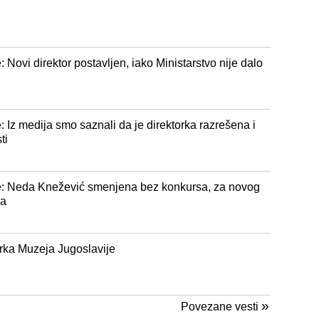
Novi direktor postavljen, iako Ministarstvo nije dalo
 Iz medija smo saznali da je direktorka razrešena i
ti
e: Neda Knežević smenjena bez konkursa, za novog
ja
rka Muzeja Jugoslavije
»
Povezane vesti