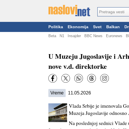
Politika
Ekonomija
Svet
Balkan
Dr
Beta
N1
Insajder
BBC News
Euronews
B
U Muzeju Jugoslavije i Arh
nove v.d. direktorke
Vreme
11.05.2026
Vlada Srbije je imenovala Go
Muzeja Jugoslavije odnosno A
Na poslednjoj sednici Vlade 