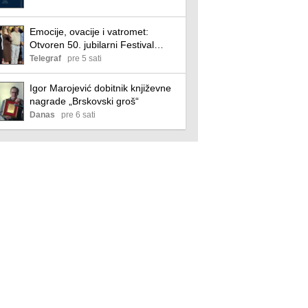
Emocije, ovacije i vatromet:
Otvoren 50. jubilarni Festival
filmskog scenarija u Vrnjačkoj
Telegraf
pre 5 sati
Banji
Igor Marojević dobitnik književne
nagrade „Brskovski groš“
Danas
pre 6 sati