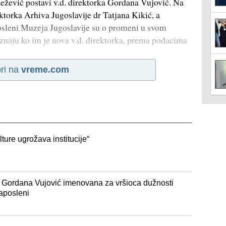
ežević postavi v.d. direktorka Gordana Vujović. Na
rektorka Arhiva Jugoslavije dr Tatjana Kikić, a
osleni Muzeja Jugoslavije su o promeni u svom
 znaju ko im je nova v.d. direktorka, prema podacima
ri na
vreme.com
ture ugrožava institucije“
 Gordana Vujović imenovana za vršioca dužnosti
zaposleni