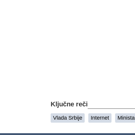
Ključne reči
Vlada Srbije
Internet
Minista