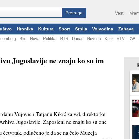
Vesti
Vrem
uštvo
Hronika
Kultura
Sport
Srbija
Vojvodina
Zabava
loomberg
Blic
Nova
Politika
RTS
Danas
Novosti
Kurir
RTV
DW
ivu Jugoslavije ne znaju ko su im
rdanu Vujović i Tatjanu Kikić za v.d. direktorke
rhiva Jugoslavije. Zaposleni ne znaju ko su one
u četvrtak, odlučeno je da se na čelo Muzeja