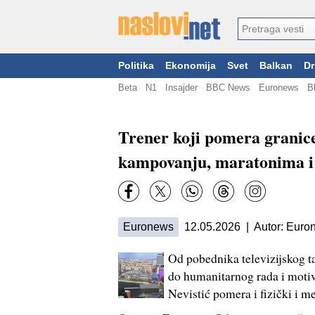
Politika
Ekonomija
Svet
Balkan
Dr
Beta
N1
Insajder
BBC News
Euronews
B
Trener koji pomera granice 
kampovanju, maratonima i
Euronews
12.05.2026 | Autor: Euro
Od pobednika televizijskog t
do humanitarnog rada i motiv
Nevistić pomera i fizički i m