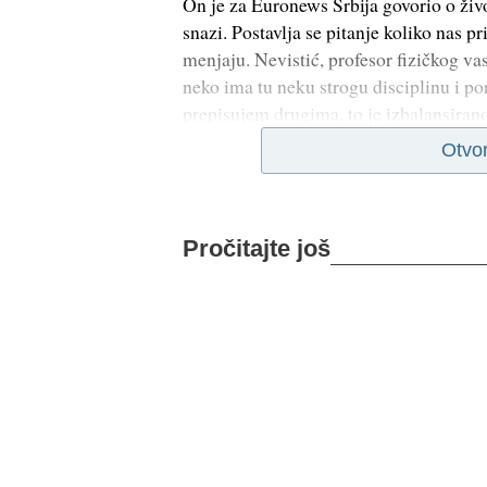
On je za Euronews Srbija govorio o živ
snazi. Postavlja se pitanje koliko nas p
menjaju. Nevistić, profesor fizičkog vas
neko ima tu neku strogu disciplinu i pora
prepisujem drugima, to je izbalansirano 
Otvo
Pročitajte još