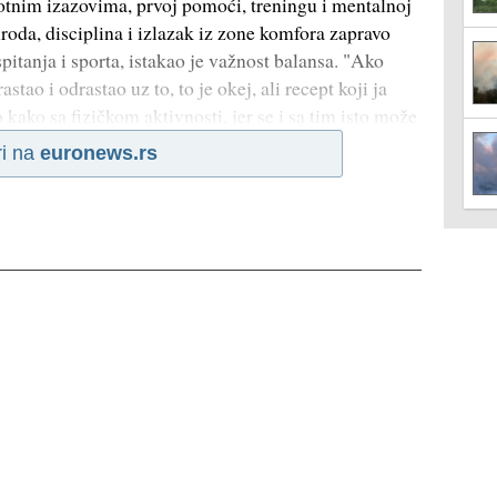
otnim izazovima, prvoj pomoći, treningu i mentalnoj
riroda, disciplina i izlazak iz zone komfora zapravo
pitanja i sporta, istakao je važnost balansa. "Ako
stao i odrastao uz to, to je okej, ali recept koji ja
kako sa fizičkom aktivnosti, jer se i sa tim isto može
ri na
euronews.rs