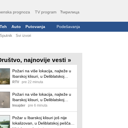
enska prognoza
TV program
Ћирилица
Teh
Auto
Putovanja
Podešavanja
Sputnik
Svi izvori
Društvo, najnovije vesti »
Požari na više lokacija, najteže u
Ibarskoj klisuri, u Deliblatskoj
peščari mirnije
RTV
pre 22 minuta
Požari na više lokacija, najteže u
Ibarskoj klisuri, u Deliblatskoj
peščari mirnije
Insajder
pre 6 minuta
Požar u Ibarskoj klisuri još nije
lokalizovan, u Deliblatskoj peščari