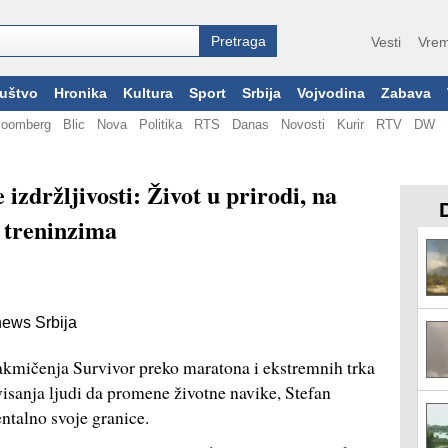
Vesti
Vrem
uštvo
Hronika
Kultura
Sport
Srbija
Vojvodina
Zabava
loomberg
Blic
Nova
Politika
RTS
Danas
Novosti
Kurir
RTV
DW
izdržljivosti: Život u prirodi, na
 treninzima
news Srbija
akmičenja Survivor preko maratona i ekstremnih trka
isanja ljudi da promene životne navike, Stefan
entalno svoje granice.