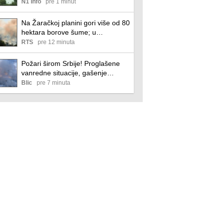
se primirio
N1 Info
pre 1 minut
Na Žaračkoj planini gori više od 80
hektara borove šume; u
Deliblatskoj peščari bolja situacija,
RTS
pre 12 minuta
evakuisani rubni delovi Šumarka
Požari širom Srbije! Proglašene
vanredne situacije, gašenje
otežava jak vetar: Evo gde je
Blic
pre 7 minuta
najkritičnije