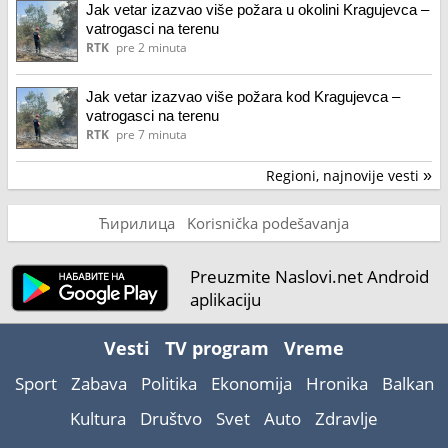
Jak vetar izazvao više požara u okolini Kragujevca –
vatrogasci na terenu
RTK
pre 2 minuta
Jak vetar izazvao više požara kod Kragujevca –
vatrogasci na terenu
RTK
pre 7 minuta
Regioni, najnovije vesti
»
Ћирилица
Korisnička podešavanja
Preuzmite Naslovi.net Android
aplikaciju
Vesti
TV program
Vreme
Sport
Zabava
Politika
Ekonomija
Hronika
Balkan
Kultura
Društvo
Svet
Auto
Zdravlje