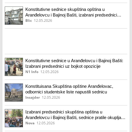
Konstitutivne sednice skupština opština u
Aranđelovcu i Bajinoj Bašti, izabrani predsednici
lokalnog parlamenta
Blic
12.05.2026
Konstitutivne sednice u Aranđelovcu i Bajinoj Bašti:
Izabrani predsednici uz bojkot opozicije
N1 Info
12.05.2026
Konstituisana Skupština opštine Aranđelovac,
odbornici studentske liste napustili sednicu
Insajder
12.05.2026
Izabrani predsednici skupština opština u
Aranđelovcu i Bajinoj Bašti, sednice pratile okupljanja
građana
Nova
12.05.2026