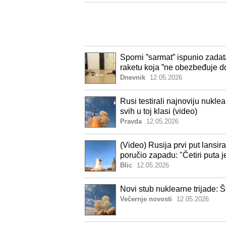
Sporni ”sarmat” ispunio zadat
raketu koja ”ne obezbeđuje d
Dnevnik
12.05.2026
Rusi testirali najnoviju nuklea
svih u toj klasi (video)
Pravda
12.05.2026
(Video) Rusija prvi put lansi
poručio zapadu: "Četiri puta j
Blic
12.05.2026
Novi stub nuklearne trijade: 
Večernje novosti
12.05.2026