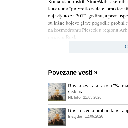
Komandant ruskih Strateških raketnih s
lansiranje "potvrdilo zadate karakteri
najavljeno za 2017. godinu, a prvo uspe
su lažne bojeve glave pogodile probni c
na kosmodromu Pleseck u regionu Arhan
na svetu Ruski
O
Povezane vesti
»
Rusija testirala raketu "Sarma
sistema
N1 Info
12.05.2026
Rusija izvela probno lansiran
Insajder
12.05.2026