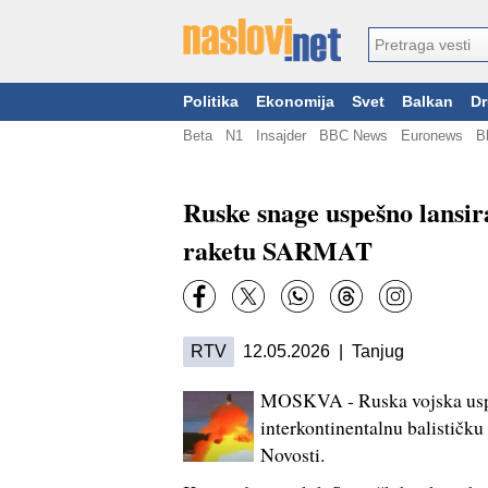
Politika
Ekonomija
Svet
Balkan
Dr
Beta
N1
Insajder
BBC News
Euronews
B
Ruske snage uspešno lansira
raketu SARMAT
RTV
12.05.2026 | Tanjug
MOSKVA - Ruska vojska uspe
interkontinentalnu balističk
Novosti.