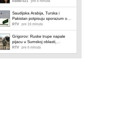
fabrike dronova?
Radio 021
pre 6 minuta
Saudijska Arabija, Turska i
Pakistan potpisuju sporazum o
odbrani
RTV
pre 16 minuta
Grigorov: Ruske trupe napale
pijacu u Sumskoj oblasti,
povređeno 10 ljudi
RTV
pre 6 minuta