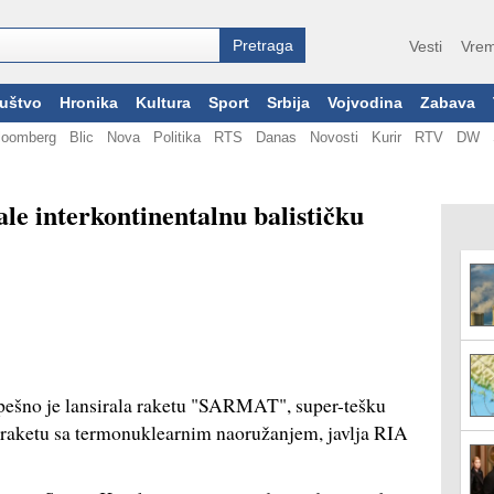
Vesti
Vrem
uštvo
Hronika
Kultura
Sport
Srbija
Vojvodina
Zabava
loomberg
Blic
Nova
Politika
RTS
Danas
Novosti
Kurir
RTV
DW
le interkontinentalnu balističku
šno je lansirala raketu "SARMAT", super-tešku
u raketu sa termonuklearnim naoružanjem, javlja RIA