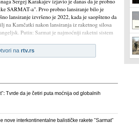
naga Sergej Karakajev izjavio je danas da je probno
stike SARMAT-a". Prvo probno lansiranje bilo je
šno lansiranje izvršeno je 2022, kada je saopšteno da
ilj na Kamčatki nakon lansiranja iz raketnog silosa
geljsk. Putin: Sarmat je najmoćniji raketni sistem
tvori na
rtv.rs
t": Tvrde da je četiri puta moćnija od globalnih
je nove interkontinentalne balističke rakete "Sarmat"