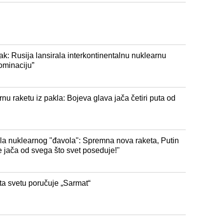
ak: Rusija lansirala interkontinentalnu nuklearnu
ominaciju”
rnu raketu iz pakla: Bojeva glava jača četiri puta od
rala nuklearnog "đavola": Spremna nova raketa, Putin
e jača od svega što svet poseduje!"
Šta svetu poručuje „Sarmat“