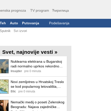
enska prognoza
TV program
Ћирилица
Teh
Auto
Putovanja
Podešavanja
Sputnik
Svi izvori
Svet, najnovije vesti »
Nuklearna elektrana u Bugarskoj
radi normalno uprkos rekordno
niskom Dunavu
Insajder
pre 0 minuta
Novi zemljotres u Hrvatskoj Treslo
se kod popularnog letovališta,
građani uznemireni: "Kratko je
Blic
pre 0 minuta
trajao, ali je bio jak"
Nemački medij o poseti Zelenskog
Beogradu: Najava zajedničke