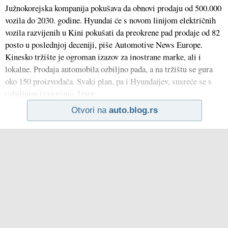
Južnokorejska kompanija pokušava da obnovi prodaju od 500.000
vozila do 2030. godine. Hyundai će s novom linijom električnih
vozila razvijenih u Kini pokušati da preokrene pad prodaje od 82
posto u poslednjoj deceniji, piše Automotive News Europe.
Kinesko tržište je ogroman izazov za inostrane marke, ali i
lokalne. Prodaja automobila ozbiljno pada, a na tržištu se gura
oko 150 proizvođača. Svaki plan, pa i Hyundaijev, susreće se s
ozbiljnim izazovima. Izvor:
Otvori na
auto.blog.rs