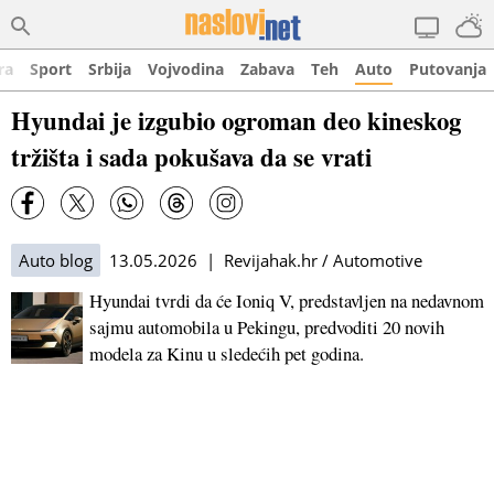
ra
Sport
Srbija
Vojvodina
Zabava
Teh
Auto
Putovanja
Hyundai je izgubio ogroman deo kineskog
tržišta i sada pokušava da se vrati
Auto blog
13.05.2026 | Revijahak.hr / Automotive
Hyundai tvrdi da će Ioniq V, predstavljen na nedavnom
sajmu automobila u Pekingu, predvoditi 20 novih
modela za Kinu u sledećih pet godina.