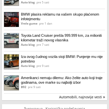
Auto blog
pre 5 sati
BMW plasira reklamu na vašem skupo plaćenom
infotejmentu
Vrele gume
pre 1 dan
Toyota Land Cruiser prešla 999.999 km, za milioniti
kilometar traži novog vlasnika
Auto blog
pre 7 sati
Iza ovog čudnog vozila stoji BMW: Punjenje mu nije
potrebno
Auto blog
pre 9 sati
Amerikanci nemaju dilemu: Ako želite auto koji traje
godinama, ove marke su najbolji izbor
B92
pre 9 sati
Automobili, najnovije vesti
»
Ћирилица
Korisnička podešavanja