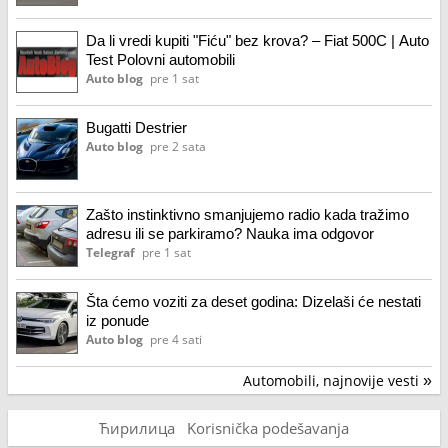
Da li vredi kupiti "Fiću" bez krova? – Fiat 500C | Auto
Test Polovni automobili
Auto blog
pre 1 sat
Bugatti Destrier
Auto blog
pre 2 sata
Zašto instinktivno smanjujemo radio kada tražimo
adresu ili se parkiramo? Nauka ima odgovor
Telegraf
pre 1 sat
Šta ćemo voziti za deset godina: Dizelaši će nestati
iz ponude
Auto blog
pre 4 sati
Automobili, najnovije vesti
»
Ћирилица
Korisnička podešavanja