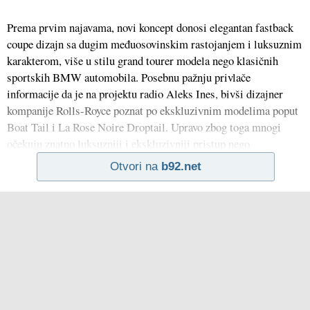
Prema prvim najavama, novi koncept donosi elegantan fastback
coupe dizajn sa dugim međuosovinskim rastojanjem i luksuznim
karakterom, više u stilu grand tourer modela nego klasičnih
sportskih BMW automobila. Posebnu pažnju privlače
informacije da je na projektu radio Aleks Ines, bivši dizajner
kompanije Rolls-Royce poznat po ekskluzivnim modelima poput
Boat Tail i La Rose Noire Droptail. Upravo zbog toga mnogi
očekuju znatno luksuzniji i ekskluzivniji pristup nego
Otvori na
b92.net