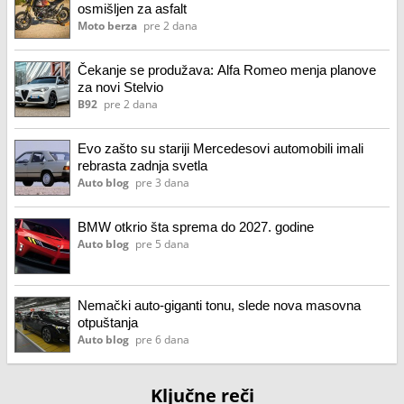
osmišljen za asfalt
Moto berza
pre 2 dana
Čekanje se produžava: Alfa Romeo menja planove
za novi Stelvio
B92
pre 2 dana
Evo zašto su stariji Mercedesovi automobili imali
rebrasta zadnja svetla
Auto blog
pre 3 dana
BMW otkrio šta sprema do 2027. godine
Auto blog
pre 5 dana
Nemački auto-giganti tonu, slede nova masovna
otpuštanja
Auto blog
pre 6 dana
Ključne reči