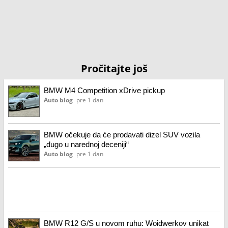
Pročitajte još
BMW M4 Competition xDrive pickup
Auto blog
pre 1 dan
BMW očekuje da će prodavati dizel SUV vozila
„dugo u narednoj deceniji“
Auto blog
pre 1 dan
BMW R12 G/S u novom ruhu: Woidwerkov unikat