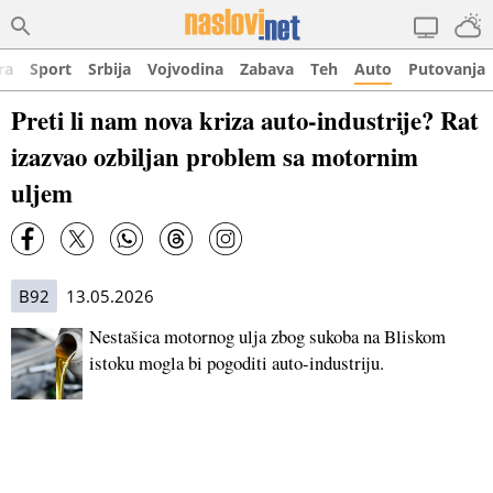
ra
Sport
Srbija
Vojvodina
Zabava
Teh
Auto
Putovanja
Preti li nam nova kriza auto-industrije? Rat
izazvao ozbiljan problem sa motornim
uljem
B92
13.05.2026
Nestašica motornog ulja zbog sukoba na Bliskom
istoku mogla bi pogoditi auto-industriju.