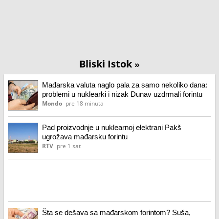
Bliski Istok
»
Mađarska valuta naglo pala za samo nekoliko dana:
problemi u nuklearki i nizak Dunav uzdrmali forintu
Mondo
pre 18 minuta
Pad proizvodnje u nuklearnoj elektrani Pakš
ugrožava mađarsku forintu
RTV
pre 1 sat
Šta se dešava sa mađarskom forintom? Suša,