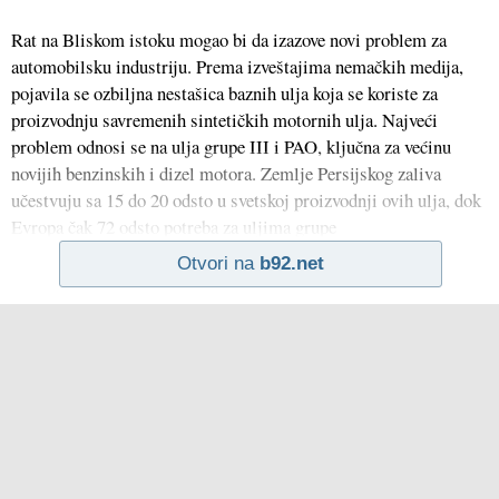
Rat na Bliskom istoku mogao bi da izazove novi problem za
automobilsku industriju. Prema izveštajima nemačkih medija,
pojavila se ozbiljna nestašica baznih ulja koja se koriste za
proizvodnju savremenih sintetičkih motornih ulja. Najveći
problem odnosi se na ulja grupe III i PAO, ključna za većinu
novijih benzinskih i dizel motora. Zemlje Persijskog zaliva
učestvuju sa 15 do 20 odsto u svetskoj proizvodnji ovih ulja, dok
Evropa čak 72 odsto potreba za uljima grupe
Otvori na
b92.net