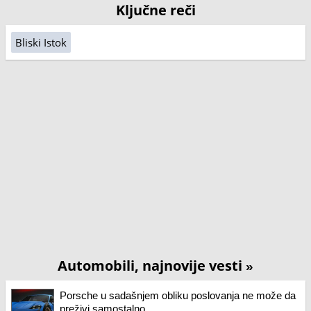
Ključne reči
Bliski Istok
Automobili, najnovije vesti
»
Porsche u sadašnjem obliku poslovanja ne može da
preživi samostalno