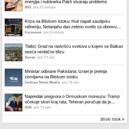
energija i nuklearka Pakš stvaraju probleme
B92
pre 53 minuta
Kriza na Bliskom istoku: Huti napali saudijsku
rafineriju, Netanjahu dao zeleno svetlo za obnovu
dela južne Gaze
Euronews
pre 8 minuta
Tbilisi: Grad na raskršću svetova u kojem se Balkan
oseća neobično blizu
Danas
pre 13 sati
Ministar odbrane Pakistana: Izrael je pretnja
zemljama na Bliskom istoku
Serbian News Media
pre 14 sati
Napredak pregvora o Ormuskom moreuzu: Tramp
očekuje skori kraj rata, Teheran poručuje da je
američka diplomatija propala
NIN
pre 15 sati
Bliski Istok
»