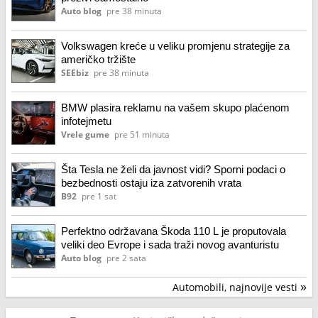
Auto blog
pre 38 minuta
Volkswagen kreće u veliku promjenu strategije za
američko tržište
SEEbiz
pre 38 minuta
BMW plasira reklamu na vašem skupo plaćenom
infotejmetu
Vrele gume
pre 51 minuta
Šta Tesla ne želi da javnost vidi? Sporni podaci o
bezbednosti ostaju iza zatvorenih vrata
B92
pre 1 sat
Perfektno održavana Škoda 110 L je proputovala
veliki deo Evrope i sada traži novog avanturistu
Auto blog
pre 2 sata
Automobili, najnovije vesti
»