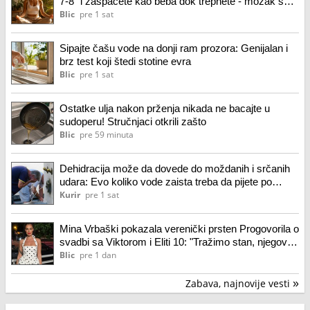
7-8" i zaspaćete kao beba dok trepnete - mozak se
momentalno gasi
Blic
pre 1 sat
Sipajte čašu vode na donji ram prozora: Genijalan i
brz test koji štedi stotine evra
Blic
pre 1 sat
Ostatke ulja nakon prženja nikada ne bacajte u
sudoperu! Stručnjaci otkrili zašto
Blic
pre 59 minuta
Dehidracija može da dovede do moždanih i srčanih
udara: Evo koliko vode zaista treba da pijete po
vrućini
Kurir
pre 1 sat
Mina Vrbaški pokazala verenički prsten Progovorila o
svadbi sa Viktorom i Eliti 10: "Tražimo stan, njegovi
su me prihvatili" (video)
Blic
pre 1 dan
Zabava, najnovije vesti
»