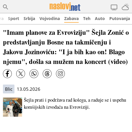
ra
Sport
Srbija
Vojvodina
Zabava
Teh
Auto
Putovanja
"Imam planove za Evroviziju" Šejla Zonić o
predstavljanju Bosne na takmičenju i
Jakovu Jozinoviću: "I ja bih kao on! Blago
njemu", došla sa mužem na koncert (video)
Blic
13.05.2026
Šejla prati i podržava rad kolega, a raduje se i uspehu
komšijskih izvođača na Evroviziji.