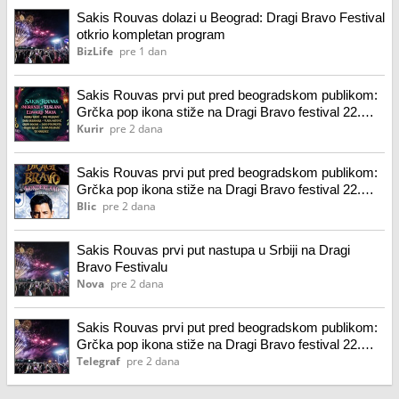
Sakis Rouvas dolazi u Beograd: Dragi Bravo Festival
otkrio kompletan program
BizLife
pre 1 dan
Sakis Rouvas prvi put pred beogradskom publikom:
Grčka pop ikona stiže na Dragi Bravo festival 22.
avgusta
Kurir
pre 2 dana
Sakis Rouvas prvi put pred beogradskom publikom:
Grčka pop ikona stiže na Dragi Bravo festival 22.
avgusta
Blic
pre 2 dana
Sakis Rouvas prvi put nastupa u Srbiji na Dragi
Bravo Festivalu
Nova
pre 2 dana
Sakis Rouvas prvi put pred beogradskom publikom:
Grčka pop ikona stiže na Dragi Bravo festival 22.
avgusta
Telegraf
pre 2 dana