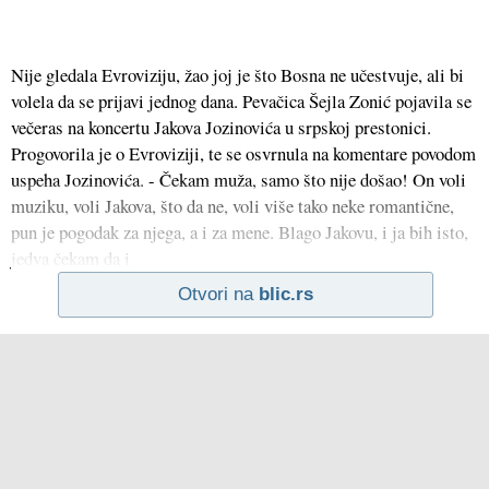
Nije gledala Evroviziju, žao joj je što Bosna ne učestvuje, ali bi
volela da se prijavi jednog dana. Pevačica Šejla Zonić pojavila se
večeras na koncertu Jakova Jozinovića u srpskoj prestonici.
Progovorila je o Evroviziji, te se osvrnula na komentare povodom
uspeha Jozinovića. - Čekam muža, samo što nije došao! On voli
muziku, voli Jakova, što da ne, voli više tako neke romantične,
pun je pogodak za njega, a i za mene. Blago Jakovu, i ja bih isto,
jedva čekam da i
Otvori na
blic.rs