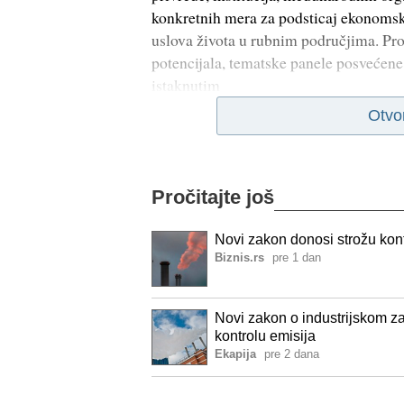
konkretnih mera za podsticaj ekonomsko
uslova života u rubnim područjima. P
potencijala, tematske panele posvećene 
istaknutim
Otvo
Pročitajte još
Novi zakon donosi strožu kontr
Biznis.rs
pre 1 dan
Novi zakon o industrijskom za
kontrolu emisija
Ekapija
pre 2 dana