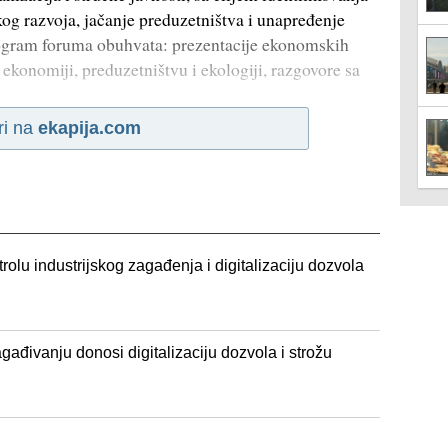
g razvoja, jačanje preduzetništva i unapređenje
rogram foruma obuhvata: prezentacije ekonomskih
ekonomiji, preduzetništvu i ekologiji, razgovore sa
ri na
ekapija.com
olu industrijskog zagađenja i digitalizaciju dozvola
gađivanju donosi digitalizaciju dozvola i strožu