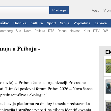
Vesti
Vrem
uštvo
Hronika
Kultura
Sport
Srbija
Vojvodina
Zabava
loomberg
Blic
Nova
Politika
RTS
Danas
Novosti
Kurir
RTV
DW
maja u Priboju -
Ek
jkovic) U Priboju će se, u organizaciji Privredne
ati "Limski poslovni forum Priboj 2026 – Nova šansa
preduzetništvo i ekologija".
redstavlja platformu za dijalog između predstavnika
nizacija i stručne javnosti, sa ciljem identifikovanja