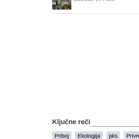
Ključne reči
Priboj
Ekologija
pks
Priv