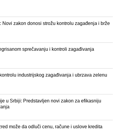
 Novi zakon donosi strožu kontrolu zagađenja i brže
egrisanom sprečavanju i kontroli zagađivanja
kontrolu industrijskog zagađivanja i ubrzava zelenu
e u Srbiji: Predstavljen novi zakon za efikasniju
vanja
red može da odluči cenu, račune i uslove kredita