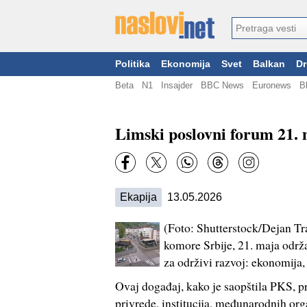
Politika
Ekonomija
Svet
Balkan
Dr
Beta
N1
Insajder
BBC News
Euronews
B
Limski poslovni forum 21. 
Ekapija
13.05.2026
(Foto: Shutterstock/Dejan Tra
komore Srbije, 21. maja održ
za održivi razvoj: ekonomija, 
Ovaj događaj, kako je saopštila PKS, p
privrede, institucija, međunarodnih orga