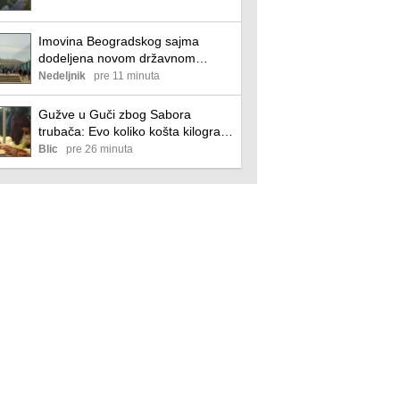
Imovina Beogradskog sajma
dodeljena novom državnom
preduzeću Sava Properties
Nedeljnik
pre 11 minuta
Gužve u Guči zbog Sabora
trubača: Evo koliko košta kilogram
prasetine, a koliko čuveni
Blic
pre 26 minuta
svadbarski kupus