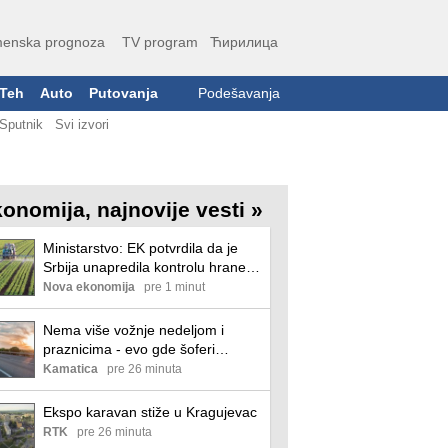
enska prognoza
TV program
Ћирилица
Teh
Auto
Putovanja
Podešavanja
Sputnik
Svi izvori
onomija, najnovije vesti »
Ministarstvo: EK potvrdila da je
Srbija unapredila kontrolu hrane
biljnog porekla
Nova ekonomija
pre 1 minut
Nema više vožnje nedeljom i
praznicima - evo gde šoferi
moraju da paze na nova pravila,
Kamatica
pre 26 minuta
inače vas čeka paprena kazna
Ekspo karavan stiže u Kragujevac
RTK
pre 26 minuta