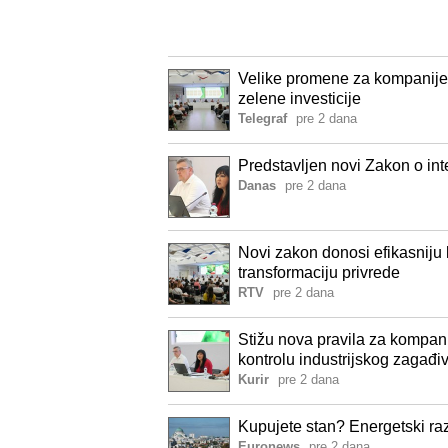
Velike promene za kompanije:
zelene investicije
Telegraf
pre 2 dana
Predstavljen novi Zakon o int
Danas
pre 2 dana
Novi zakon donosi efikasniju 
transformaciju privrede
RTV
pre 2 dana
Stižu nova pravila za kompanij
kontrolu industrijskog zagađi
Kurir
pre 2 dana
Kupujete stan? Energetski raz
Euronews
pre 2 dana