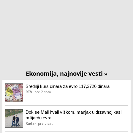
Ekonomija, najnovije vesti
»
Srednji kurs dinara za evro 117,3726 dinara
RTV
pre 2 sata
Dok se Mali hvali viškom, manjak u državnoj kasi
milijardu evra
Radar
pre 5 sati