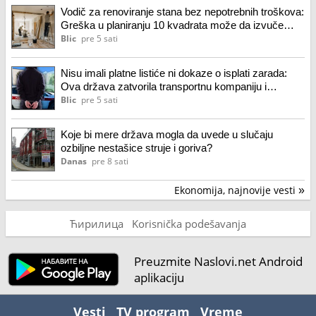
Vodič za renoviranje stana bez nepotrebnih troškova:
Greška u planiranju 10 kvadrata može da izvuče
7.000 evra iz džepa!
Blic
pre 5 sati
Nisu imali platne listiće ni dokaze o isplati zarada:
Ova država zatvorila transportnu kompaniju i
odrezala kaznu od 315.000 evra
Blic
pre 5 sati
Koje bi mere država mogla da uvede u slučaju
ozbiljne nestašice struje i goriva?
Danas
pre 8 sati
Ekonomija, najnovije vesti
»
Ћирилица
Korisnička podešavanja
Preuzmite Naslovi.net Android
aplikaciju
Vesti
TV program
Vreme