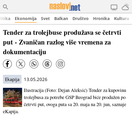
litika
Ekonomija
Svet
Balkan
Društvo
Hronika
Kultura
Tender za trolejbuse produžava se četrvti
put - Zvaničan razlog više vremena za
dokumentaciju
Ekapija
13.05.2026
Ilustracija (Foto: Dejan Aleksić) Tender za kupovinu
trolejbusa za potrebe GSP Beograd biće produžen po
četrvti put, ovoga puta sa 20. maja na 20. jun, saznaje
eKapija.