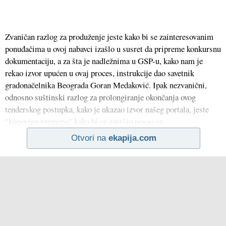
Zvaničan razlog za produženje jeste kako bi se zainteresovanim
ponuđačima u ovoj nabavci izašlo u susret da pripreme konkursnu
dokumentaciju, a za šta je nadležnima u GSP-u, kako nam je
rekao izvor upućen u ovaj proces, instrukcije dao savetnik
gradonačelnika Beograda Goran Medaković. Ipak nezvanični,
odnosno suštinski razlog za prolongiranje okončanja ovog
tenderskog postupka, kako je ukazao izvor našeg portala, jeste
"kupovina vremena" kako bi se završio posao sa
Otvori na
ekapija.com